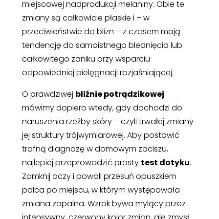
miejscowej nadprodukcji melaniny. Obie te
zmiany są całkowicie płaskie i – w
przeciwieństwie do blizn – z czasem mają
tendencję do samoistnego blednięcia lub
całkowitego zaniku przy wsparciu
odpowiedniej pielęgnacji rozjaśniającej.
O prawdziwej
bliźnie potrądzikowej
mówimy dopiero wtedy, gdy dochodzi do
naruszenia rzeźby skóry – czyli trwałej zmiany
jej struktury trójwymiarowej. Aby postawić
trafną diagnozę w domowym zaciszu,
najlepiej przeprowadzić prosty
test dotyku
.
Zamknij oczy i powoli przesuń opuszkiem
palca po miejscu, w którym występowała
zmiana zapalna. Wzrok bywa mylący przez
intensywny, czerwony kolor zmian, ale zmysł