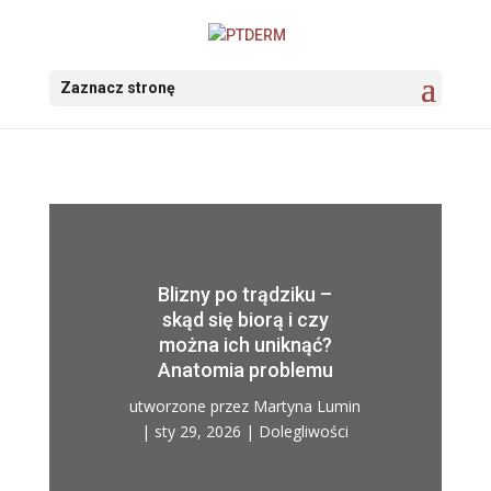
Zaznacz stronę
Blizny po trądziku –
skąd się biorą i czy
można ich uniknąć?
Anatomia problemu
utworzone przez
Martyna Lumin
|
sty 29, 2026
|
Dolegliwości