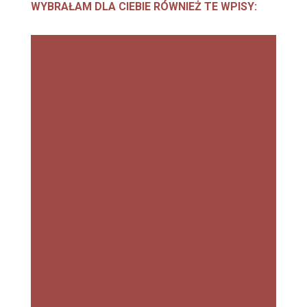
WYBRAŁAM DLA CIEBIE RÓWNIEŻ TE WPISY:
NIEC
HCIA
NA
PAMI
ĄTK
A Z
WAK
ACJI.
WSZ
YSTK
O,
CO
MUSI
SZ
WIED
ZIEĆ
O