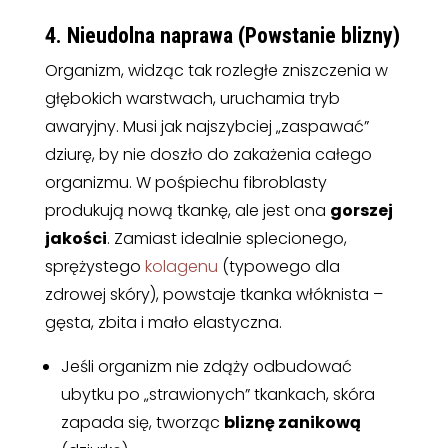
4. Nieudolna naprawa (Powstanie blizny)
Organizm, widząc tak rozległe zniszczenia w
głębokich warstwach, uruchamia tryb
awaryjny. Musi jak najszybciej „zaspawać”
dziurę, by nie doszło do zakażenia całego
organizmu. W pośpiechu fibroblasty
produkują nową tkankę, ale jest ona
gorszej
jakości
. Zamiast idealnie splecionego,
sprężystego
kolagenu
(typowego dla
zdrowej skóry), powstaje tkanka włóknista –
gęsta, zbita i mało elastyczna.
Jeśli organizm nie zdąży odbudować
ubytku po „strawionych” tkankach, skóra
zapada się, tworząc
bliznę zanikową