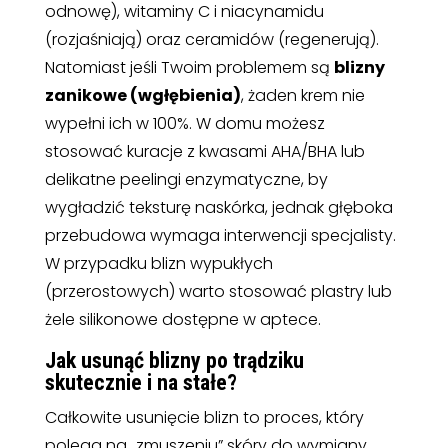
odnowę), witaminy C i niacynamidu
(rozjaśniają) oraz ceramidów (regenerują).
Natomiast jeśli Twoim problemem są
blizny
zanikowe (wgłębienia)
, żaden krem nie
wypełni ich w 100%. W domu możesz
stosować kuracje z kwasami AHA/BHA lub
delikatne peelingi enzymatyczne, by
wygładzić teksturę naskórka, jednak głęboka
przebudowa wymaga interwencji specjalisty.
W przypadku blizn wypukłych
(przerostowych) warto stosować plastry lub
żele silikonowe dostępne w aptece.
Jak usunąć blizny po trądziku
skutecznie i na stałe?
Całkowite usunięcie blizn to proces, który
polega na „zmuszeniu” skóry do wymiany