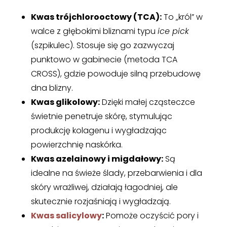
Kwas trójchlorooctowy (TCA):
To „król” w
walce z głębokimi bliznami typu
ice pick
(szpikulec). Stosuje się go zazwyczaj
punktowo w gabinecie (metoda TCA
CROSS), gdzie powoduje silną przebudowę
dna blizny.
Kwas glikolowy:
Dzięki małej cząsteczce
świetnie penetruje skórę, stymulując
produkcję kolagenu i wygładzając
powierzchnię naskórka.
Kwas azelainowy i migdałowy:
Są
idealne na świeże ślady, przebarwienia i dla
skóry wrażliwej, działają łagodniej, ale
skutecznie rozjaśniają i wygładzają.
Kwas salicylowy
:
Pomoże oczyścić pory i