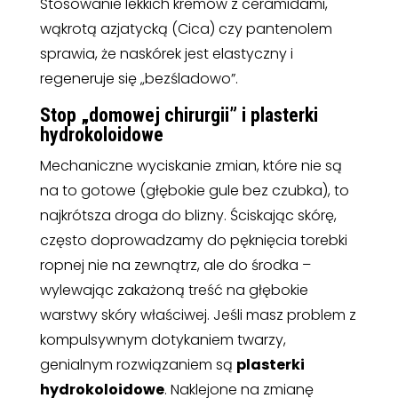
Stosowanie lekkich kremów z ceramidami,
wąkrotą azjatycką (Cica) czy pantenolem
sprawia, że naskórek jest elastyczny i
regeneruje się „bezśladowo”.
Stop „domowej chirurgii” i plasterki
hydrokoloidowe
Mechaniczne wyciskanie zmian, które nie są
na to gotowe (głębokie gule bez czubka), to
najkrótsza droga do blizny. Ściskając skórę,
często doprowadzamy do pęknięcia torebki
ropnej nie na zewnątrz, ale do środka –
wylewając zakażoną treść na głębokie
warstwy skóry właściwej. Jeśli masz problem z
kompulsywnym dotykaniem twarzy,
genialnym rozwiązaniem są
plasterki
hydrokoloidowe
. Naklejone na zmianę