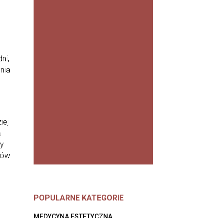
opaleniz
na to dla
wielu z
nas
główny
ni,
cel
ynia
letnich
wyjazdó
w.
Niestety,.
..
iej
ą
WIĘCEJ
dy
gów
POPULARNE KATEGORIE
MEDYCYNA ESTETYCZNA