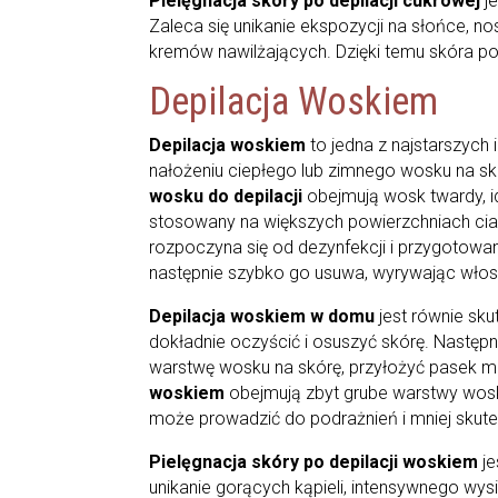
Pielęgnacja skóry po depilacji cukrowej
j
Zaleca się unikanie ekspozycji na słońce, 
kremów nawilżających. Dzięki temu skóra po
Depilacja Woskiem
Depilacja woskiem
to jedna z najstarszych
nałożeniu ciepłego lub zimnego wosku na sk
wosku do depilacji
obejmują wosk twardy, i
stosowany na większych powierzchniach cia
rozpoczyna się od dezynfekcji i przygotowa
następnie szybko go usuwa, wyrywając włosk
Depilacja woskiem w domu
jest równie sku
dokładnie oczyścić i osuszyć skórę. Następ
warstwę wosku na skórę, przyłożyć pasek ma
woskiem
obejmują zbyt grube warstwy wosk
może prowadzić do podrażnień i mniej skut
Pielęgnacja skóry po depilacji woskiem
j
unikanie gorących kąpieli, intensywnego wys