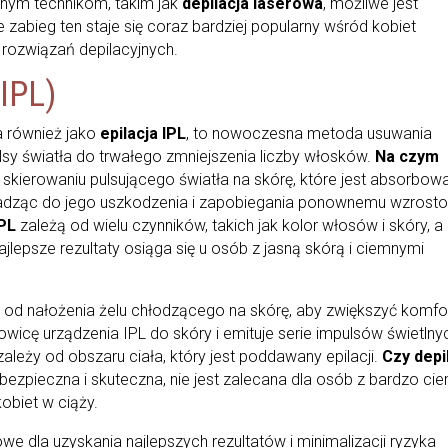
nym technikom, takim jak
depilacja laserowa
, możliwe jest
e zabieg ten staje się coraz bardziej popularny wśród kobiet
rozwiązań depilacyjnych.
 IPL)
a również jako
epilacja IPL
, to nowoczesna metoda usuwania
sy światła do trwałego zmniejszenia liczby włosków.
Na czym
 skierowaniu pulsującego światła na skórę, które jest absorbow
adząc do jego uszkodzenia i zapobiegania ponownemu wzrosto
IPL
zależą od wielu czynników, takich jak kolor włosów i skóry, a
lepsze rezultaty osiąga się u osób z jasną skórą i ciemnymi
 od nałożenia żelu chłodzącego na skórę, aby zwiększyć komfo
łowicę urządzenia IPL do skóry i emituje serie impulsów świetlny
ależy od obszaru ciała, który jest poddawany epilacji.
Czy depi
bezpieczna i skuteczna, nie jest zalecana dla osób z bardzo ci
kobiet w ciąży.
we dla uzyskania najlepszych rezultatów i minimalizacji ryzyka