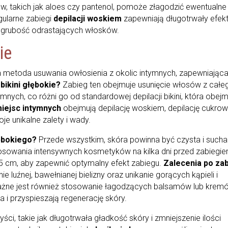
 takich jak aloes czy pantenol, pomoże złagodzić ewentualne
gularne zabiegi
depilacji woskiem
zapewniają długotrwały efek
 i grubość odrastających włosków.
ie
metoda usuwania owłosienia z okolic intymnych, zapewniając
 bikini głębokie?
Zabieg ten obejmuje usunięcie włosów z całe
tymnych, co różni go od standardowej depilacji bikini, która obej
miejsc intymnych
obejmują depilację woskiem, depilację cukro
je unikalne zalety i wady.
łębokiego?
Przede wszystkim, skóra powinna być czysta i sucha
stosowania intensywnych kosmetyków na kilka dni przed zabiegie
 cm, aby zapewnić optymalny efekt zabiegu.
Zalecenia po za
e luźnej, bawełnianej bielizny oraz unikanie gorących kąpieli i
ażne jest również stosowanie łagodzących balsamów lub krem
 i przyspieszają regenerację skóry.
zyści, takie jak długotrwała gładkość skóry i zmniejszenie ilości