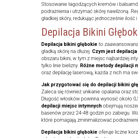
Stosowanie łagodzących kremów i balsamów,
podrażnienia i utrzymać skórę nawilżoną. Re
gładkiej skóry, redukując jednocześnie ilość
Depilacja Bikini Głębok
Depilacja bikini głębokie
to zaawansowana 
gładką skórę na dłużej.
Czym jest depilacja
obszaru bikini, w tym z miejsc najbardziej in
tylko linie bielizny.
Różne metody depilacji 
oraz depilację laserową, każda z nich ma swo
Jak przygotować się do depilacji bikini g
Zaleca się również unikanie opalania oraz 
Długość włosków powinna wynosić około 0,5
depilacji miejsc intymnych
obejmują noszeni
basenów przez 24-48 godzin po zabiegu. W
które pomagają zminimalizować podrażnienia
Depilacja bikini głębokie
oferuje liczne kor