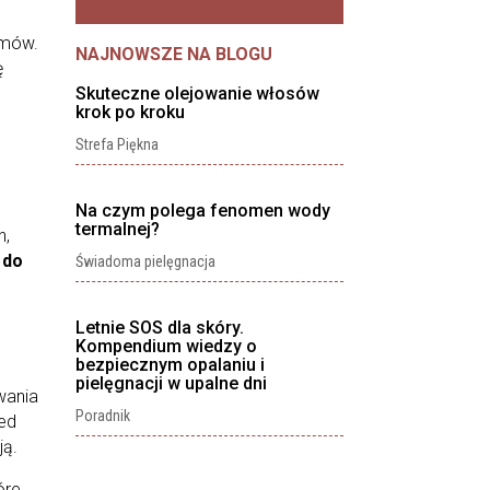
amów.
NAJNOWSZE NA BLOGU
ę
Skuteczne olejowanie włosów
krok po kroku
Strefa Piękna
Na czym polega fenomen wody
termalnej?
h,
 do
Świadoma pielęgnacja
Letnie SOS dla skóry.
Kompendium wiedzy o
bezpiecznym opalaniu i
pielęgnacji w upalne dni
wania
Poradnik
zed
ją.
óre