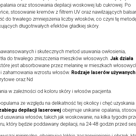
opalania oraz stosowania depilacji woskowej lub cukrowej. Po
słońce, stosowanie kremów z filtrem UV oraz nawilżających bals
ć do trwałego zmniejszenia liczby włosków, co czyni tę metod
ujących długotrwałych efektów gładkiej skóry.
 zaawansowanych i skutecznych metod usuwania owłosienia,
tła do trwałego zniszczenia mieszków włosowych.
Jak działa
, które jest absorbowane przez melaninę w mieszkach włosowyc
 i zahamowania wzrostu włosów.
Rodzaje laserów używanych
drytowe oraz Nd
nia w zależności od koloru skóry i włosów pacjenta.
popularna ze względu na delikatność tej okolicy i chęć uzyskania
abiegu depilacji laserowej
obejmuje unikanie opalania, stoso
usuwania włosów, takich jak woskowanie, na kilka tygodni pr
ru, który będzie poddawany depilacji, na 24-48 godzin przed ses
wyczaj minimalne, obejmując lekkie zaczerwienienie i obrzęk, kt