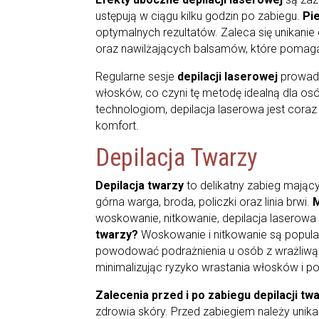
ustępują w ciągu kilku godzin po zabiegu.
Pie
optymalnych rezultatów. Zaleca się unikani
oraz nawilżających balsamów, które pomaga
Regularne sesje
depilacji laserowej
prowadz
włosków, co czyni tę metodę idealną dla os
technologiom, depilacja laserowa jest coraz 
komfort.
Depilacja Twarzy
Depilacja twarzy
to delikatny zabieg mając
górna warga, broda, policzki oraz linia brwi.
M
woskowanie, nitkowanie, depilacja laserowa 
twarzy?
Woskowanie i nitkowanie są popul
powodować podrażnienia u osób z wrażliwą sk
minimalizując ryzyko wrastania włosków i po
Zalecenia przed i po zabiegu depilacji tw
zdrowia skóry. Przed zabiegiem należy unik