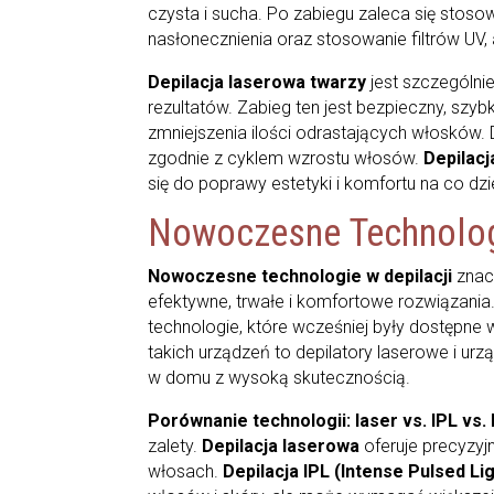
czysta i sucha. Po zabiegu zaleca się stos
nasłonecznienia oraz stosowanie filtrów UV,
Depilacja laserowa twarzy
jest szczególni
rezultatów. Zabieg ten jest bezpieczny, szy
zmniejszenia ilości odrastających włosków. D
zgodnie z cyklem wzrostu włosów.
Depilacj
się do poprawy estetyki i komfortu na co dzi
Nowoczesne Technologi
Nowoczesne technologie w depilacji
znac
efektywne, trwałe i komfortowe rozwiązania
technologie, które wcześniej były dostępne
takich urządzeń to depilatory laserowe i u
w domu z wysoką skutecznością.
Porównanie technologii: laser vs. IPL vs.
zalety.
Depilacja laserowa
oferuje precyzyj
włosach.
Depilacja IPL (Intense Pulsed Li