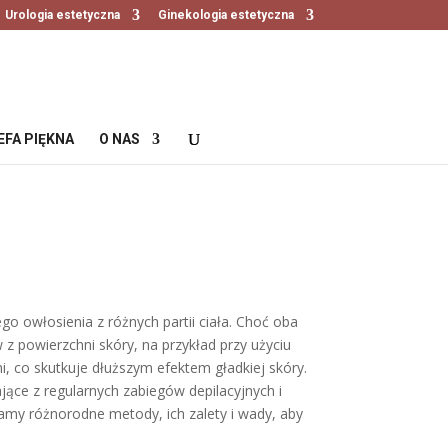
Urologia estetyczna
Ginekologia estetyczna
EFA PIĘKNA
O NAS
go owłosienia z różnych partii ciała. Choć oba
z powierzchni skóry, na przykład przy użyciu
 co skutkuje dłuższym efektem gładkiej skóry.
ające z regularnych zabiegów depilacyjnych i
amy różnorodne metody, ich zalety i wady, aby