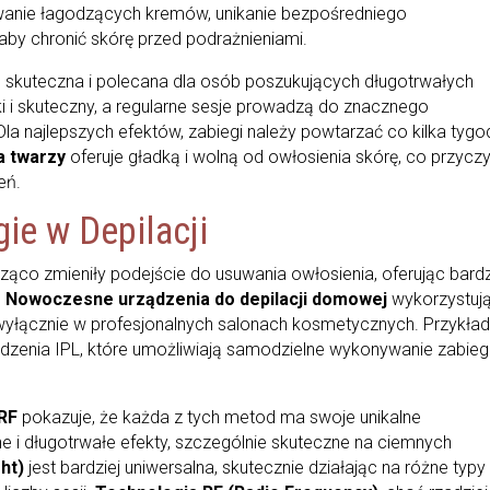
owanie łagodzących kremów, unikanie bezpośredniego
 aby chronić skórę przed podrażnieniami.
e skuteczna i polecana dla osób poszukujących długotrwałych
bki i skuteczny, a regularne sesje prowadzą do znacznego
la najlepszych efektów, zabiegi należy powtarzać co kilka tygod
a twarzy
oferuje gładką i wolną od owłosienia skórę, co przycz
eń.
e w Depilacji
ząco zmieniły podejście do usuwania owłosienia, oferując bardz
.
Nowoczesne urządzenia do depilacji domowej
wykorzystuj
 wyłącznie w profesjonalnych salonach kosmetycznych. Przykła
rządzenia IPL, które umożliwiają samodzielne wykonywanie zabie
 RF
pokazuje, że każda z tych metod ma swoje unikalne
ne i długotrwałe efekty, szczególnie skuteczne na ciemnych
ght)
jest bardziej uniwersalna, skutecznie działając na różne typy