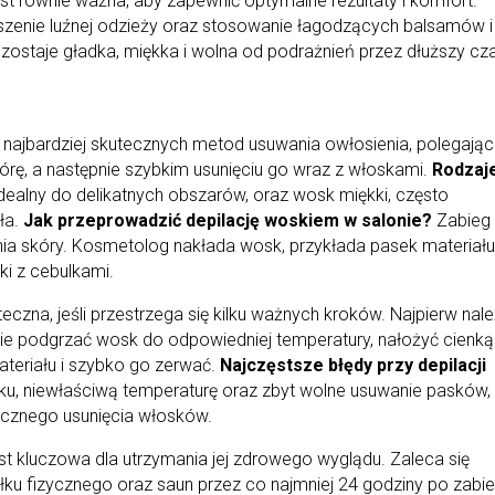
est równie ważna, aby zapewnić optymalne rezultaty i komfort.
noszenie luźnej odzieży oraz stosowanie łagodzących balsamów i
zostaje gładka, miękka i wolna od podrażnień przez dłuższy cz
 i najbardziej skutecznych metod usuwania owłosienia, polegają
órę, a następnie szybkim usunięciu go wraz z włoskami.
Rodzaj
dealny do delikatnych obszarów, oraz wosk miękki, często
ła.
Jak przeprowadzić depilację woskiem w salonie?
Zabieg
nia skóry. Kosmetolog nakłada wosk, przykłada pasek materiału
i z cebulkami.
teczna, jeśli przestrzega się kilku ważnych kroków. Najpierw nal
nie podgrzać wosk do odpowiedniej temperatury, nałożyć cienką
teriału i szybko go zerwać.
Najczęstsze błędy przy depilacji
u, niewłaściwą temperaturę oraz zbyt wolne usuwanie pasków,
ecznego usunięcia włosków.
est kluczowa dla utrzymania jej zdrowego wyglądu. Zaleca się
iłku fizycznego oraz saun przez co najmniej 24 godziny po zabie