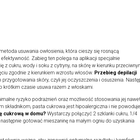
a metoda usuwania owłosienia, która cieszy się rosnącą
i efektywność. Zabieg ten polega na aplikacji specjalnie
ię z cukru, wody i soku z cytryny, na skórę w kierunku przeciwn
ięciu zgodnie z kierunkiem wzrostu włosów.
Przebieg depilacji
rzygotowania skóry, czyli jej oczyszczenia i osuszenia. Następ
o krótkim czasie usuwa razem z włoskami.
imalne ryzyko podrażnień oraz możliwość stosowania jej nawe
nym składnikom, pasta cukrowa jest hipoalergiczna i nie powoduj
tę cukrową w domu?
Wystarczy połączyć 2 szklanki cukru, 1/4
, a następnie gotować mieszaninę na małym ogniu do uzyskania