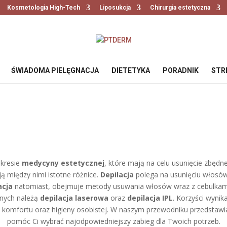
Kosmetologia High-Tech
Liposukcja
Chirurgia estetyczna
ŚWIADOMA PIELĘGNACJA
DIETETYKA
PORADNIK
STR
akresie
medycyny estetycznej
, które mają na celu usunięcie zbędne
ą między nimi istotne różnice.
Depilacja
polega na usunięciu włosów 
acja
natomiast, obejmuje metody usuwania włosów wraz z cebulkami,
jnych należą
depilacja laserowa
oraz
depilacja IPL
. Korzyści wynik
, komfortu oraz higieny osobistej. W naszym przewodniku przedstawi
pomóc Ci wybrać najodpowiedniejszy zabieg dla Twoich potrzeb.