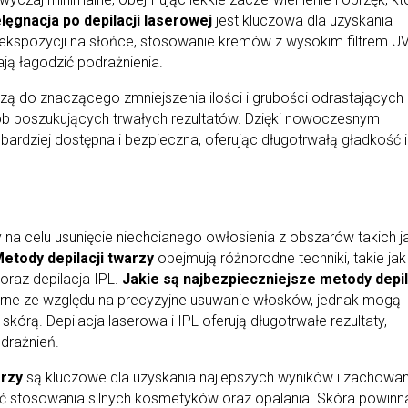
lęgnacja po depilacji laserowej
jest kluczowa dla uzyskania
e ekspozycji na słońce, stosowanie kremów z wysokim filtrem U
ją łagodzić podrażnienia.
ą do znaczącego zmniejszenia ilości i grubości odrastających
ób poszukujących trwałych rezultatów. Dzięki nowoczesnym
bardziej dostępna i bezpieczna, oferując długotrwałą gładkość i
y na celu usunięcie niechcianego owłosienia z obszarów takich j
etody depilacji twarzy
obejmują różnorodne techniki, takie jak
oraz depilacja IPL.
Jakie są najbezpieczniejsze metody depil
arne ze względu na precyzyjne usuwanie włosków, jednak mogą
órą. Depilacja laserowa i IPL oferują długotrwałe rezultaty,
drażnień.
arzy
są kluczowe dla uzyskania najlepszych wyników i zachowan
ać stosowania silnych kosmetyków oraz opalania. Skóra powinn