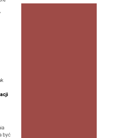
NIECH
V
CIANA
PAMIĄ
TKA Z
WAKA
CJI.
WSZY
STKO,
CO
MUSIS
Z
WIEDZ
IEĆ O
ak
PLAM
ACH
PO
acji
OPAL
ANIU
Czekola
dowa,
ia
równomi
a być
erna