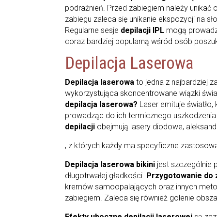
podrażnień. Przed zabiegiem należy unikać 
zabiegu zaleca się unikanie ekspozycji na 
Regularne sesje
depilacji IPL
mogą prowadzi
coraz bardziej popularną wśród osób poszuk
Depilacja Laserowa
Depilacja laserowa
to jedna z najbardziej
wykorzystująca skoncentrowane wiązki świa
depilacja laserowa?
Laser emituje światło
prowadząc do ich termicznego uszkodzenia
depilacji
obejmują lasery diodowe, aleksan
, z których każdy ma specyficzne zastosowa
Depilacja laserowa bikini
jest szczególnie 
długotrwałej gładkości.
Przygotowanie do z
kremów samoopalających oraz innych metod 
zabiegiem. Zaleca się również golenie obsza
Efekty uboczne depilacji laserowej
są zaz