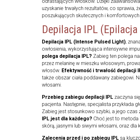
odrastających włosków. Dzięki zaawansowa
uzyskanie trwałych rezultatów, co sprawia, ż
poszukujących skutecznych i komfortowych 
Depilacja IPL (Epilacja
Depilacja IPL (Intense Pulsed Light)
, znan
owłosienia, wykorzystująca intensywne impul
polega depilacja IPL?
Zabieg ten polega na
przez melaninę w mieszku włosowym, prow
włosów.
Efektywność i trwałość depilacji 
także obszar ciała poddawany zabiegowi. Naj
włosami.
Przebieg zabiegu depilacji IPL
zaczyna się
pacjenta. Następnie, specjalista przykłada g
Zabieg jest stosunkowo szybki, a jego czas z
IPL jest dla każdego?
Choć jest to metoda 
skórą, jasnymi lub siwymi włosami, oraz dla 
Zalecenia przed i po zabiegu IPL
są kluczo