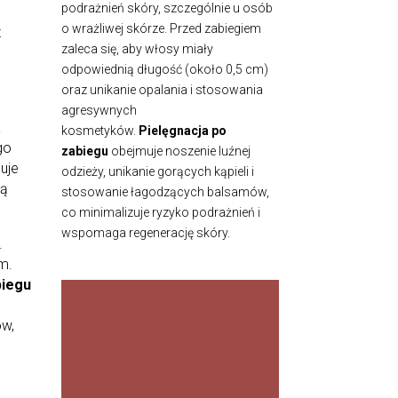
podrażnień skóry, szczególnie u osób
o wrażliwej skórze. Przed zabiegiem
t
zaleca się, aby włosy miały
odpowiednią długość (około 0,5 cm)
oraz unikanie opalania i stosowania
agresywnych
a
kosmetyków.
Pielęgnacja po
go
zabiegu
obejmuje noszenie luźnej
muje
odzieży, unikanie gorących kąpieli i
wą
stosowanie łagodzących balsamów,
co minimalizuje ryzyko podrażnień i
wspomaga regenerację skóry.
.
m.
biegu
SKUTE
CZNE
ów,
OLEJ
OWA
NIE
WŁOS
ÓW