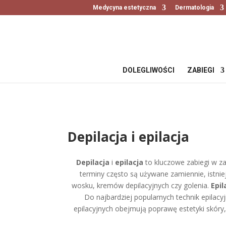
Medycyna estetyczna
Dermatologia
DOLEGLIWOŚCI
ZABIEGI
Depilacja i epilacja
Depilacja
i
epilacja
to kluczowe zabiegi w z
terminy często są używane zamiennie, istniej
wosku, kremów depilacyjnych czy golenia.
Epil
Do najbardziej popularnych technik epilacy
epilacyjnych obejmują poprawę estetyki skóry