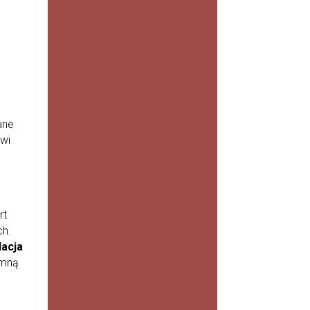
KROK
PO
KROK
U
Przesus
zone i
szorstkie
włosy
ane
rzadko
wi
reagują
na samą
odżywkę
spłukiwa
ną po
rt
dwóch
ch.
minutac
lacja
h pod...
emną
WIĘCEJ