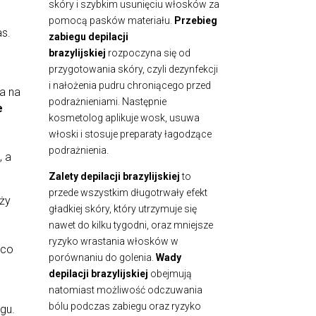
skóry i szybkim usunięciu włosków za
pomocą pasków materiału.
Przebieg
as.
zabiegu depilacji
brazylijskiej
rozpoczyna się od
przygotowania skóry, czyli dezynfekcji
i nałożenia pudru chroniącego przed
ca na
podrażnieniami. Następnie
e
kosmetolog aplikuje wosk, usuwa
włoski i stosuje preparaty łagodzące
podrażnienia.
, a
Zalety depilacji brazylijskiej
to
przede wszystkim długotrwały efekt
eży
gładkiej skóry, który utrzymuje się
nawet do kilku tygodni, oraz mniejsze
ryzyko wrastania włosków w
 co
porównaniu do golenia.
Wady
depilacji brazylijskiej
obejmują
natomiast możliwość odczuwania
bólu podczas zabiegu oraz ryzyko
gu.