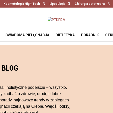
Kosmetologia High-Tech
Liposukcja
Chirurgia estetyczna
ŚWIADOMA PIELĘGNACJA
DIETETYKA
PORADNIK
STR
BLOG
a i holistyczne podejście – wszystko,
y zadbać o zdrowie, urodę i dobre
 porady, najnowsze trendy w zabiegach
gnacji czekają na Ciebie. Wejdź i odkryj
iała, skóry i zdrowia!