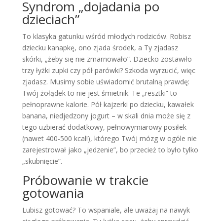
Syndrom „dojadania po
dzieciach”
To klasyka gatunku wśród młodych rodziców. Robisz
dziecku kanapkę, ono zjada środek, a Ty zjadasz
skórki, „żeby się nie zmarnowało”. Dziecko zostawiło
trzy łyżki zupki czy pół parówki? Szkoda wyrzucić, więc
zjadasz. Musimy sobie uświadomić brutalną prawdę:
Twój żołądek to nie jest śmietnik. Te „resztki” to
pełnoprawne kalorie. Pół kajzerki po dziecku, kawałek
banana, niedjedzony jogurt – w skali dnia może się z
tego uzbierać dodatkowy, pełnowymiarowy posiłek
(nawet 400-500 kcal!), którego Twój mózg w ogóle nie
zarejestrował jako „jedzenie”, bo przecież to było tylko
„skubnięcie”.
Próbowanie w trakcie
gotowania
Lubisz gotować? To wspaniale, ale uważaj na nawyk