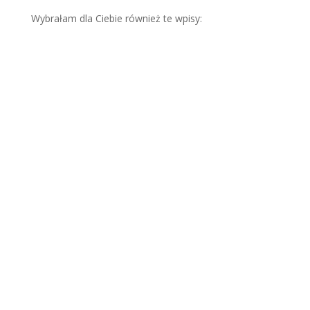
Wybrałam dla Ciebie również te wpisy:
Jak
odch
udzi
ć
trad
ycyjn
e
pols
kie
dani
a i
ciesz
yć
się
nimi
na
redu