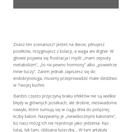
Znasz ten scenariusz? Jesteś na diecie, pilnujesz
posiłków, rezygnujesz z kolacji, a waga ani drgnie. W
głowie pojawia się frustracja i myśli: „mam zepsuty
metabolizm”, „to na pewno hormony” albo „powietrze
mnie tuczy”. Zanim jednak zapiszesz się do
endokrynologa, musimy przeprowadzić małe śledztwo
w Twojej kuchni.
Bardzo często przyczyną braku efektów nie są wielkie
błędy w głównych posiłkach, ale drobne, nieświadome
nawyki, które sumują się w ciągu dnia do potężnej
liczby kalorii. Nazywamy je „niewidocznymi kaloriami”,
bo nasz mózg ich nie rejestruje jako jedzenia. Kęs
tutaj, łyk tam, oblizana łyżeczka… W tym artykule