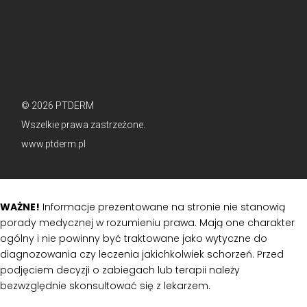
© 2026 PTDERM
Wszelkie prawa zastrzeżone.
www.ptderm.pl
WAŻNE!
Informacje prezentowane na stronie nie stanowią
porady medycznej w rozumieniu prawa. Mają one charakter
ogólny i nie powinny być traktowane jako wytyczne do
diagnozowania czy leczenia jakichkolwiek schorzeń. Przed
podjęciem decyzji o zabiegach lub terapii należy
bezwzględnie skonsultować się z lekarzem.