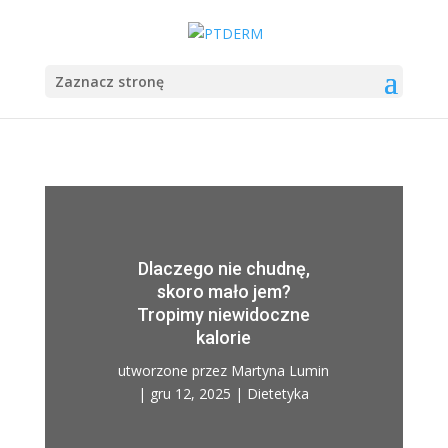
Zaznacz stronę
Dlaczego nie chudnę,
skoro mało jem?
Tropimy niewidoczne
kalorie
utworzone przez
Martyna Lumin
|
gru 12, 2025
|
Dietetyka