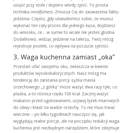
usiąść przy stole i dopiero wtedy zjeść. To prosta
technika
mindfulness
. Zmusza Cię do zauważenia faktu
jedzenia. Często, gdy uświadomisz sobie, że musisz
wykonać ten cały proces dla jednego kęsa, dojdziesz
do wniosku, że… w sumie to wcale nie jesteś głodna.
Dodatkowo, widząc jedzenie na talerzu, Twój mózg
rejestruje posiłek, co wpływa na poczucie sytości.
3. Waga kuchenna zamiast „oka”
Przestań ufać swojemu oku, zwłaszcza w kwestii
produktów wysokokalorycznych. Nasz mózg ma
tendencję do zaniżania porcji. Łyżka masła
orzechowego „z górką” może ważyć dwa razy tyle, co
płaska, a to różnica rzędu 100 kcal. Zacznij ważyć
makaron przed ugotowaniem, używaj łyżek miarowych
do oliwy i kładź na wadze orzechy. To nie musi trwać
wiecznie – po kilku tygodniach nauczysz się, jak
wyglądają realne porcje, ale na początku redukcji waga
kuchenna jest niezbędnym narzędziem, które zdejmuje