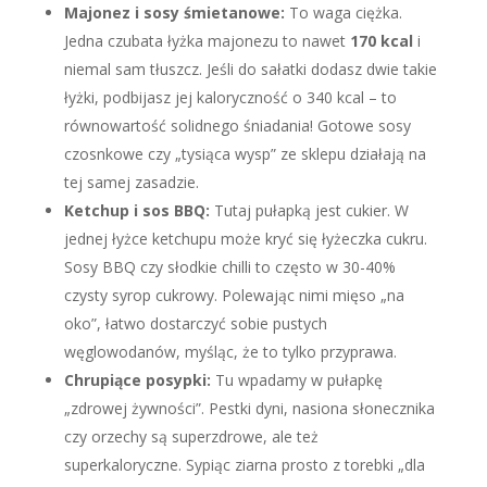
Majonez i sosy śmietanowe:
To waga ciężka.
Jedna czubata łyżka majonezu to nawet
170 kcal
i
niemal sam tłuszcz. Jeśli do sałatki dodasz dwie takie
łyżki, podbijasz jej kaloryczność o 340 kcal – to
równowartość solidnego śniadania! Gotowe sosy
czosnkowe czy „tysiąca wysp” ze sklepu działają na
tej samej zasadzie.
Ketchup i sos BBQ:
Tutaj pułapką jest cukier. W
jednej łyżce ketchupu może kryć się łyżeczka cukru.
Sosy BBQ czy słodkie chilli to często w 30-40%
czysty syrop cukrowy. Polewając nimi mięso „na
oko”, łatwo dostarczyć sobie pustych
węglowodanów, myśląc, że to tylko przyprawa.
Chrupiące posypki:
Tu wpadamy w pułapkę
„zdrowej żywności”. Pestki dyni, nasiona słonecznika
czy orzechy są superzdrowe, ale też
superkaloryczne. Sypiąc ziarna prosto z torebki „dla