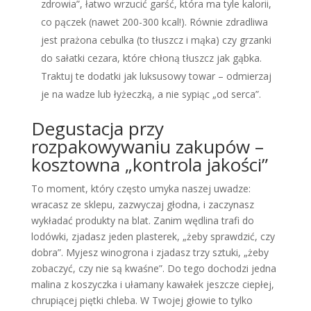
zdrowia”, łatwo wrzucić garść, która ma tyle kalorii,
co pączek (nawet 200-300 kcal!). Równie zdradliwa
jest prażona cebulka (to tłuszcz i mąka) czy grzanki
do sałatki cezara, które chłoną tłuszcz jak gąbka.
Traktuj te dodatki jak luksusowy towar – odmierzaj
je na wadze lub łyżeczką, a nie sypiąc „od serca”.
Degustacja przy
rozpakowywaniu zakupów –
kosztowna „kontrola jakości”
To moment, który często umyka naszej uwadze:
wracasz ze sklepu, zazwyczaj głodna, i zaczynasz
wykładać produkty na blat. Zanim wędlina trafi do
lodówki, zjadasz jeden plasterek, „żeby sprawdzić, czy
dobra”. Myjesz winogrona i zjadasz trzy sztuki, „żeby
zobaczyć, czy nie są kwaśne”. Do tego dochodzi jedna
malina z koszyczka i ułamany kawałek jeszcze ciepłej,
chrupiącej piętki chleba. W Twojej głowie to tylko