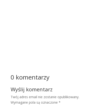
"pusty
m
bakiem
",
dosko
nale
zna
to...
Więcej
0 komentarzy
Wyślij komentarz
Twój adres email nie zostanie opublikowany.
Wymagane pola są oznaczone
*