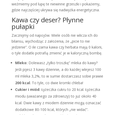
weźmiemy pod lupę te niewinne grzeszki i pokażemy,
gdzie najczęściej ukrywa się nadwyżka energetyczna.
Kawa czy deser? Płynne
pułapki
Zacznijmy od napojów. Wiele osób nie wlicza ich do
bilansu, wychodząc z założenia, że „picie to nie
jedzenie”. O ile czarna kawa czy herbata mają 0 kalorii,
o tyle dodatki potrafią zmienić je w kaloryczną bombę.
Mleko:
Dolewasz „tylko troszkę” mleka do kawy?
Jeśli pijesz 3 kawy dziennie, a do każdej wlejesz 100
ml mleka 3,2%, to w sumie dostarczasz sobie prawie
200 kcal
. To tyle, co dwie kromki chleba!
Cukier i miód:
Łyżeczka cukru to 20 kcal. Łyżeczka
miodu (uważanego za zdrowszy) to już około 40
kcal. Dwie kawy z miodem dziennie mogą oznaczać
dodatkowe 80-100 kcal, których „nie widać”.