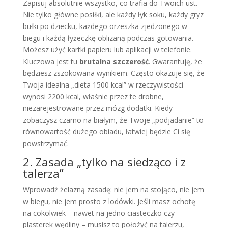
Zapisuj absolutnie wszystko, co trafia do Twoich ust.
Nie tylko główne posiłki, ale każdy łyk soku, każdy gryz
bułki po dziecku, każdego orzeszka zjedzonego w
biegu i każdą łyżeczkę oblizaną podczas gotowania.
Możesz użyć kartki papieru lub aplikacji w telefonie.
Kluczowa jest tu
brutalna szczerość
. Gwarantuję, że
będziesz zszokowana wynikiem. Często okazuje się, że
Twoja idealna „dieta 1500 kcal” w rzeczywistości
wynosi 2200 kcal, właśnie przez te drobne,
niezarejestrowane przez mózg dodatki. Kiedy
zobaczysz czarno na białym, że Twoje „podjadanie” to
równowartość dużego obiadu, łatwiej będzie Ci się
powstrzymać.
2. Zasada „tylko na siedząco i z
talerza”
Wprowadź żelazną zasadę: nie jem na stojąco, nie jem
w biegu, nie jem prosto z lodówki. Jeśli masz ochotę
na cokolwiek – nawet na jedno ciasteczko czy
plasterek wędliny – musisz to położyć na talerzu,