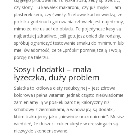
ciągłego próbowania. Tu łyżka sosu, żeby sprawdzić,
czy słony. Tu kawałek makaronu, czy już miękki. Tam
plasterek sera, czy świeży. Szefowie kuchni wiedzą, że
po kilku godzinach gotowania człowiek jest najedzony,
mimo że nie usiadł do obiadu. Te pojedyncze kęsy są
najbardziej zdradliwe. Jeśli gotujesz obiad dla rodziny,
spróbuj ograniczyć testowanie smaku do minimum lub
miej świadomość, że te „próbki” pomniejszają Twoją
porcję na talerzu.
Sosy i dodatki – mała
łyżeczka, duży problem
Sałatka to królowa diety redukcyjnej – jest zdrowa,
kolorowa i pełna witamin. Jednak często nieświadomie
zamieniamy ją w posiłek bardziej kaloryczny niż
schabowy z ziemniakami, a winowajcą są dodatki,
które traktujemy jako „niewinne urozmaicenie”. Musisz
wiedzieć, że tłuszcz i cukier ukryte w dressingach są
niezwykle skondensowane.