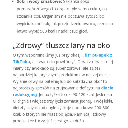
Soki i wody smakowe:
Szklanka soku
pomarańczowego to często tyle samo cukru, co
szklanka coli. Organizm nie odczuwa sytości po
wypiciu kalorii tak, jak po zjedzeniu owocu, przez co
łatwo wypić 500 kcal i nadal czuć głód.
„Zdrowy” tłuszcz lany na oko
O tym wspominaliśmy już przy okazji
„fit” pułapek z
TikToka
, ale warto to powtórzyć. Oliwa z oliwek, olej
lniany czy awokado są super zdrowe, ale są też
najbardziej kalorycznymi produktami w naszej diecie.
Wylanie oliwy na patelnię lub do sałatki „na oko” to
najprostszy sposób na zrujnowanie deficytu na
diecie
redukcyjnej
. Jedna łyżka to ok. 90-120 kcal. Jeśli ręka
Ci drgnie i wlejesz trzy łyżki zamiast jednej, Twój lekki,
dietetyczny obiad nagle zyskuje dodatkowe 200-300
kcal, o których nie masz pojęcia. Pamiętaj: zdrowy
produkt też tuczy, jeśli jest go za dużo.