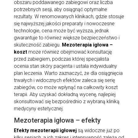
obszaru poddawanego zabiegowi oraz liczba
potrzebnych sesji, aby osiągnąć optymalne
rezultaty. W renomowanych klinikach, gdzie stosuje
się najwyższej jakości preparaty i nowoczesne
technologie, cena może być wyższa, jednak
gwarantuje to również większe bezpieczeństwo i
skuteczność zabiegu.
Mezoterapia igłowa –
koszt
może również obejmować konsultację
przed zabiegiem, podczas której specjalista
ocenia stan skóry pacjenta i ustala indywidualny
plan leczenia. Warto zaznaczyć, że dla osiągnięcia
trwałych i widocznych efektów zaleca się serię
zabiegów, co może wpłynąć na całkowity koszt
terapii. Aby uzyskać dokładną wycenę, najlepiej
skonsultować się bezpośrednio z wybraną kliniką
medycyny estetycznej.
Mezoterapia igłowa – efekty
Efekty mezoterapii igłowej
są widoczne już po
kilku sesjach, a ich zakres i intensywność zależą od