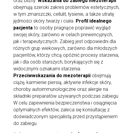
oraz blizny.
Wskazania do zabiegu mezoterapii
obejmują szeroki zakres problemów estetycznych,
w tym zmarszczki, cellulit, łysienie, a także utratę
jędrności skóry twarzy i ciała.
Profil idealnego
pacjenta
to osoby pragnące poprawić wygląd
swojej skóry, zarówno w celach prewencyjnych,
jak i terapeutycznych. Zabieg jest odpowiedni dla
różnych grup wiekowych, zarówno dla młodszych
pacjentów, którzy chcą opóźnić procesy starzenia,
jak i dla osób starszych, borykających się z
widocznymi oznakami starzenia.
Przeciwwskazania do mezoterapii
obejmują
ciążę, karmienie piersią, aktywne infekcje skóry,
choroby autoimmunologiczne oraz alergie na
składniki preparatów używanych podczas zabiegu.
W celu zapewnienia bezpieczeństwa i osiągnięcia
optymalnych efektów, zaleca się konsultację z
doświadczonym specjalistą przed przystąpieniem
do zabiegu.