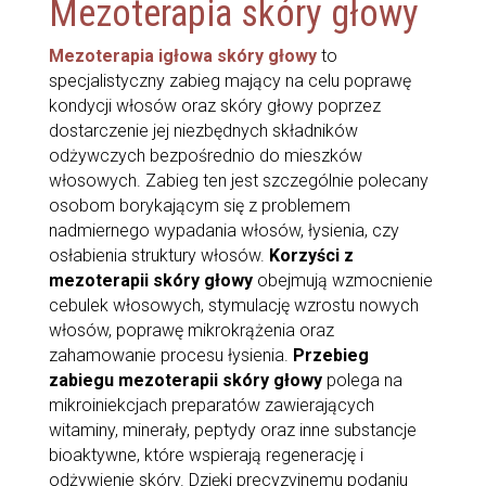
Mezoterapia skóry głowy
Mezoterapia igłowa skóry głowy
to
specjalistyczny zabieg mający na celu poprawę
kondycji włosów oraz skóry głowy poprzez
dostarczenie jej niezbędnych składników
odżywczych bezpośrednio do mieszków
włosowych. Zabieg ten jest szczególnie polecany
osobom borykającym się z problemem
nadmiernego wypadania włosów, łysienia, czy
osłabienia struktury włosów.
Korzyści z
mezoterapii skóry głowy
obejmują wzmocnienie
cebulek włosowych, stymulację wzrostu nowych
włosów, poprawę mikrokrążenia oraz
zahamowanie procesu łysienia.
Przebieg
zabiegu mezoterapii skóry głowy
polega na
mikroiniekcjach preparatów zawierających
witaminy, minerały, peptydy oraz inne substancje
bioaktywne, które wspierają regenerację i
odżywienie skóry. Dzięki precyzyjnemu podaniu