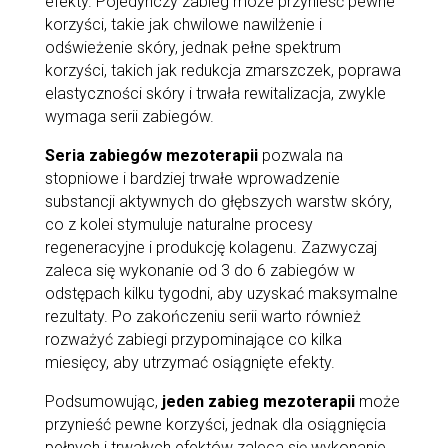
efekty. Pojedynczy zabieg może przynieść pewne
korzyści, takie jak chwilowe nawilżenie i
odświeżenie skóry, jednak pełne spektrum
korzyści, takich jak redukcja zmarszczek, poprawa
elastyczności skóry i trwała rewitalizacja, zwykle
wymaga serii zabiegów.
Seria zabiegów mezoterapii
pozwala na
stopniowe i bardziej trwałe wprowadzenie
substancji aktywnych do głębszych warstw skóry,
co z kolei stymuluje naturalne procesy
regeneracyjne i produkcję kolagenu. Zazwyczaj
zaleca się wykonanie od 3 do 6 zabiegów w
odstępach kilku tygodni, aby uzyskać maksymalne
rezultaty. Po zakończeniu serii warto również
rozważyć zabiegi przypominające co kilka
miesięcy, aby utrzymać osiągnięte efekty.
Podsumowując,
jeden zabieg mezoterapii
może
przynieść pewne korzyści, jednak dla osiągnięcia
pełnych i trwałych efektów zaleca się wykonanie