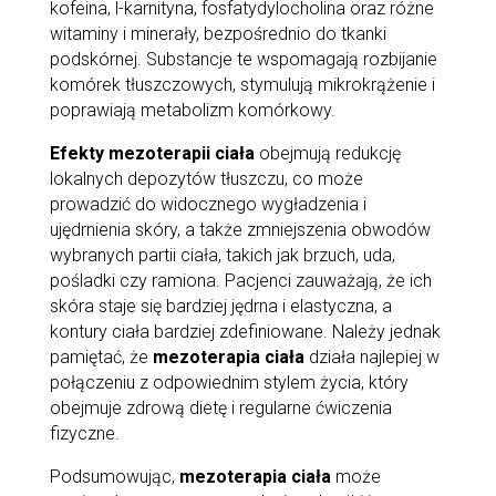
kofeina, l-karnityna, fosfatydylocholina oraz różne
witaminy i minerały, bezpośrednio do tkanki
podskórnej. Substancje te wspomagają rozbijanie
komórek tłuszczowych, stymulują mikrokrążenie i
poprawiają metabolizm komórkowy.
Efekty mezoterapii ciała
obejmują redukcję
lokalnych depozytów tłuszczu, co może
prowadzić do widocznego wygładzenia i
ujędrnienia skóry, a także zmniejszenia obwodów
wybranych partii ciała, takich jak brzuch, uda,
pośladki czy ramiona. Pacjenci zauważają, że ich
skóra staje się bardziej jędrna i elastyczna, a
kontury ciała bardziej zdefiniowane. Należy jednak
pamiętać, że
mezoterapia ciała
działa najlepiej w
połączeniu z odpowiednim stylem życia, który
obejmuje zdrową dietę i regularne ćwiczenia
fizyczne.
Podsumowując,
mezoterapia ciała
może