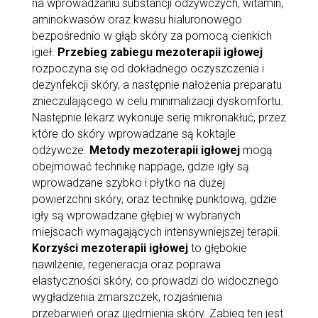
na wprowadzaniu substancji odżywczych, witamin,
aminokwasów oraz kwasu hialuronowego
bezpośrednio w głąb skóry za pomocą cienkich
igieł.
Przebieg zabiegu mezoterapii igłowej
rozpoczyna się od dokładnego oczyszczenia i
dezynfekcji skóry, a następnie nałożenia preparatu
znieczulającego w celu minimalizacji dyskomfortu.
Następnie lekarz wykonuje serię mikronakłuć, przez
które do skóry wprowadzane są koktajle
odżywcze.
Metody mezoterapii igłowej
mogą
obejmować technikę nappage, gdzie igły są
wprowadzane szybko i płytko na dużej
powierzchni skóry, oraz technikę punktową, gdzie
igły są wprowadzane głębiej w wybranych
miejscach wymagających intensywniejszej terapii.
Korzyści mezoterapii igłowej
to głębokie
nawilżenie, regeneracja oraz poprawa
elastyczności skóry, co prowadzi do widocznego
wygładzenia zmarszczek, rozjaśnienia
przebarwień oraz ujędrnienia skóry. Zabieg ten jest