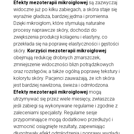
Efekty mezoterapii mikroigłowej
są zazwyczaj
widoczne już po kilku zabiegach, a skóra staje się
wyraźnie gładsza, bardziej jędrna i promienna.
Dzięki mikroigłom, które stymulują naturalne
procesy naprawcze skóry, dochodzi do
zwiększenia produkcji kolagenu i elastyny, co
przekłada się na poprawę elastyczności i gęstości
skóry.
Korzyści mezoterapii mikroigłowej
obejmują redukcję drobnych zmarszczek,
zmniejszenie widoczności blizn potrądzikowych
oraz rozstępów, a także ogólną poprawę tekstury i
kolorytu skóry. Pacjenci zauważają, że ich skóra
jest bardziej nawilżona, świeża i odmłodzona.
Efekty mezoterapii mikroigłowej
mogą
utrzymywać się przez wiele miesięcy, zwłaszcza
jeśli zabiegi są wykonywane regularnie i zgodnie z
zaleceniami specjalisty. Regularne sesje
przypominające mogą dodatkowo przedłużyć i
wzmocnić osiągnięte rezultaty, zapewniając
długotrwały efekt odmłodzenia i poprawy wyglądu