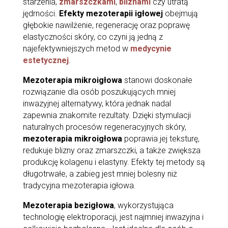
starzenia,
zmarszczkami
,
bliznami
czy utratą
jędrności.
Efekty mezoterapii igłowej
obejmują
głębokie nawilżenie, regenerację oraz poprawę
elastyczności skóry, co czyni ją jedną z
najefektywniejszych metod w
medycynie
estetycznej
.
Mezoterapia mikroigłowa
stanowi doskonałe
rozwiązanie dla osób poszukujących mniej
inwazyjnej alternatywy, która jednak nadal
zapewnia znakomite rezultaty. Dzięki stymulacji
naturalnych procesów regeneracyjnych skóry,
mezoterapia mikroigłowa
poprawia jej teksturę,
redukuje blizny oraz zmarszczki, a także zwiększa
produkcję kolagenu i elastyny. Efekty tej metody są
długotrwałe, a zabieg jest mniej bolesny niż
tradycyjna mezoterapia igłowa.
Mezoterapia bezigłowa
, wykorzystująca
technologię elektroporacji, jest najmniej inwazyjna i