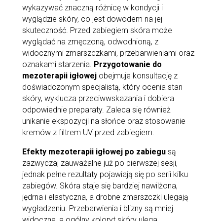
wykazywać znaczną różnicę w kondycji i
wyglądzie skóry, co jest dowodem na jej
skuteczność. Przed zabiegiem skóra może
wyglądać na zmęczoną, odwodnioną, z
widocznymi zmarszczkami, przebarwieniami oraz
oznakami starzenia.
Przygotowanie do
mezoterapii igłowej
obejmuje konsultację z
doświadczonym specjalistą, który ocenia stan
skóry, wyklucza przeciwwskazania i dobiera
odpowiednie preparaty. Zaleca się również
unikanie ekspozycji na słońce oraz stosowanie
kremów z filtrem UV przed zabiegiem.
Efekty mezoterapii igłowej po zabiegu
są
zazwyczaj zauważalne już po pierwszej sesji,
jednak pełne rezultaty pojawiają się po serii kilku
zabiegów. Skóra staje się bardziej nawilżona,
jędrna i elastyczna, a drobne zmarszczki ulegają
wygładzeniu. Przebarwienia i blizny są mniej
widoczne, a ogólny koloryt skóry ulega