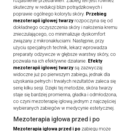
rozjaśnienie przebarwień. Zabieg ten jest również
skuteczny w redukcji blizn potrądzikowych i
poprawie ogólnego kolorytu skóry.
Przebieg
mezoterapii igłowej twarzy
rozpoczyna się od
dokładnego oczyszczenia skóry i nałożenia kremu
znieczulającego, co minimalizuje dyskomfort
związany z mikronakłuciami. Następnie, przy
użyciu specjalnych technik, lekarz wprowadza
preparaty odżywcze w głębsze warstwy skóry, co
pozwala na ich efektywne działanie.
Efekty
mezoterapii igłowej twarzy
są zazwyczaj
widoczne już po pierwszym zabiegu, jednak dla
uzyskania pełnych i trwałych rezultatów zaleca się
serię kilku sesji. Dzięki tej metodzie, skóra twarzy
staje się bardziej promienna, gładka i odmłodzona,
co czyni mezoterapię igłową jednym z najczęściej
wybieranych zabiegów w medycynie estetycznej.
Mezoterapia igłowa przed i po
Mezoterapia igłowa przed i po
zabiegu może