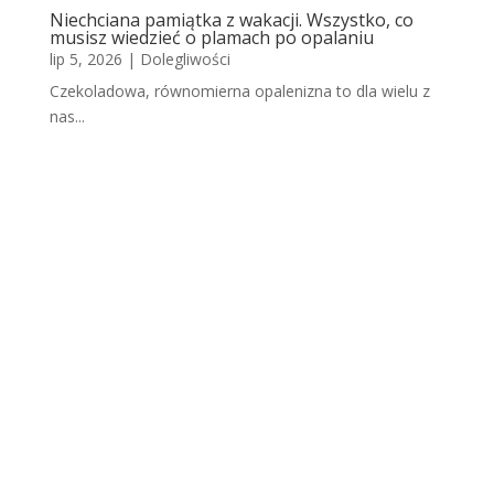
Niechciana pamiątka z wakacji. Wszystko, co
musisz wiedzieć o plamach po opalaniu
lip 5, 2026
|
Dolegliwości
Czekoladowa, równomierna opalenizna to dla wielu z
nas...
Scho
dząc
a
skór
a po
opal
aniu.
Dlac
zego
nask
órek
się
łuszc