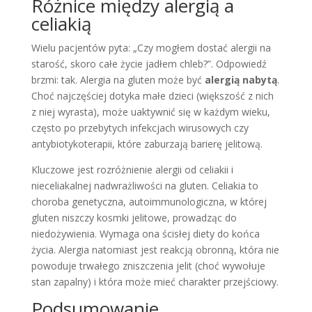
Różnice między alergią a
celiakią
Wielu pacjentów pyta: „Czy mogłem dostać alergii na
starość, skoro całe życie jadłem chleb?”. Odpowiedź
brzmi: tak. Alergia na gluten może być
alergią nabytą
.
Choć najczęściej dotyka małe dzieci (większość z nich
z niej wyrasta), może uaktywnić się w każdym wieku,
często po przebytych infekcjach wirusowych czy
antybiotykoterapii, które zaburzają barierę jelitową.
Kluczowe jest rozróżnienie alergii od celiakii i
nieceliakalnej nadwrażliwości na gluten. Celiakia to
choroba genetyczna, autoimmunologiczna, w której
gluten niszczy kosmki jelitowe, prowadząc do
niedożywienia. Wymaga ona ścisłej diety do końca
życia. Alergia natomiast jest reakcją obronną, która nie
powoduje trwałego zniszczenia jelit (choć wywołuje
stan zapalny) i która może mieć charakter przejściowy.
Podsumowanie