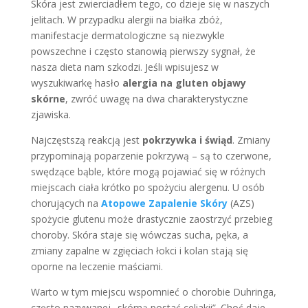
Skóra jest zwierciadłem tego, co dzieje się w naszych
jelitach. W przypadku alergii na białka zbóż,
manifestacje dermatologiczne są niezwykle
powszechne i często stanowią pierwszy sygnał, że
nasza dieta nam szkodzi. Jeśli wpisujesz w
wyszukiwarkę hasło
alergia na gluten objawy
skórne
, zwróć uwagę na dwa charakterystyczne
zjawiska.
Najczęstszą reakcją jest
pokrzywka i świąd
. Zmiany
przypominają poparzenie pokrzywą – są to czerwone,
swędzące bąble, które mogą pojawiać się w różnych
miejscach ciała krótko po spożyciu alergenu. U osób
chorujących na
Atopowe Zapalenie Skóry
(AZS)
spożycie glutenu może drastycznie zaostrzyć przebieg
choroby. Skóra staje się wówczas sucha, pęka, a
zmiany zapalne w zgięciach łokci i kolan stają się
oporne na leczenie maściami.
Warto w tym miejscu wspomnieć o chorobie Duhringa,
często nazywanej „skórną postać celiakii”. Choć daje