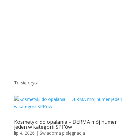
piękny
m,
brązo
wym
odcieni
em...
Więcej
To się czyta
Kosmetyki do opalania – DERMA mój numer
jeden w kategorii SPF’ów
lip 4, 2026
|
Świadoma pielęgnacja