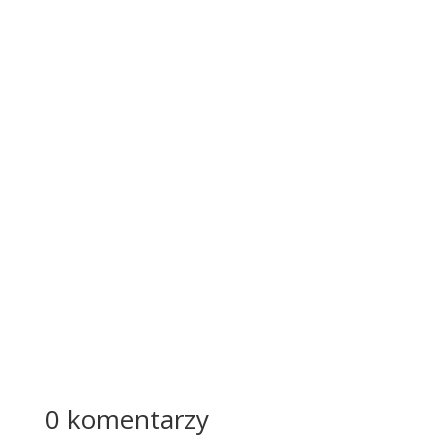
potężn
y
wysiłek
dla
kobiec
ego
organi
zmu i
poważ
na
ingere
ncja...
Więcej
0 komentarzy