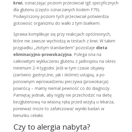
krwi
, oznaczając poziom przeciwciał IgE specyficznych
dla glutenu (często oznaczanych kodem F79).
Podwyższony poziom tych przeciwciał potwierdza
gotowość organizmu do walki z tym białkiem.
Sprawa komplikuje się przy reakcjach opóźnionych,
które nie zawsze wychodzą w testach z krwi. W takim
przypadku „złotym standardem” pozostaje
dieta
eliminacyjno-prowokacyjna
. Polega ona na
całkowitym wykluczeniu glutenu z jadłospisu na okres
minimum 2-4 tygodni. Jeśli w tym czasie objawy
(zarówno gastryczne, jak i skórne) ustąpią, a po
ponownym wprowadzeniu pieczywa (prowokacja)
powrócą – mamy niemal pewność co do diagnozy.
Pamiętaj jednak, aby nigdy nie przechodzić na dietę
bezglutenową na własną rękę przed wizytą u lekarza,
ponieważ może to zafałszować wyniki badań w
kierunku celiakii.
Czy to alergia nabyta?