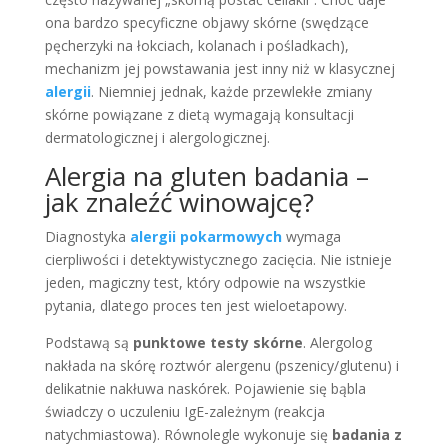
ona bardzo specyficzne objawy skórne (swędzące
pęcherzyki na łokciach, kolanach i pośladkach),
mechanizm jej powstawania jest inny niż w klasycznej
alergii
. Niemniej jednak, każde przewlekłe zmiany
skórne powiązane z dietą wymagają konsultacji
dermatologicznej i alergologicznej.
Alergia na gluten badania –
jak znaleźć winowajcę?
Diagnostyka
alergii pokarmowych
wymaga
cierpliwości i detektywistycznego zacięcia. Nie istnieje
jeden, magiczny test, który odpowie na wszystkie
pytania, dlatego proces ten jest wieloetapowy.
Podstawą są
punktowe testy skórne
. Alergolog
nakłada na skórę roztwór alergenu (pszenicy/glutenu) i
delikatnie nakłuwa naskórek. Pojawienie się bąbla
świadczy o uczuleniu IgE-zależnym (reakcja
natychmiastowa). Równolegle wykonuje się
badania z