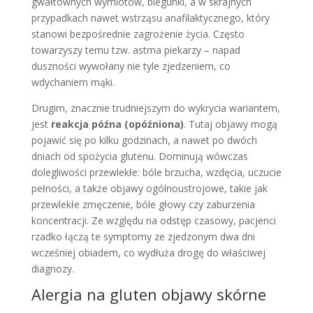
gwałtownych wymiotów, biegunki, a w skrajnych
przypadkach nawet wstrząsu anafilaktycznego, który
stanowi bezpośrednie zagrożenie życia. Często
towarzyszy temu tzw. astma piekarzy – napad
duszności wywołany nie tyle zjedzeniem, co
wdychaniem mąki.
Drugim, znacznie trudniejszym do wykrycia wariantem,
jest
reakcja późna (opóźniona)
. Tutaj objawy mogą
pojawić się po kilku godzinach, a nawet po dwóch
dniach od spożycia glutenu. Dominują wówczas
dolegliwości przewlekłe: bóle brzucha, wzdęcia, uczucie
pełności, a także objawy ogólnoustrojowe, takie jak
przewlekłe zmęczenie, bóle głowy czy zaburzenia
koncentracji. Ze względu na odstęp czasowy, pacjenci
rzadko łączą te symptomy ze zjedzonym dwa dni
wcześniej obiadem, co wydłuża drogę do właściwej
diagnozy.
Alergia na gluten objawy skórne