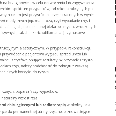
 na brzeg powieki w celu odtworzenia lub zagęszczenia
 szerokim spektrum przypadków, od rekonstrukcyjnych po
łównym celem jest przywrócenie rzęs utraconych w wyniku
zeń medycznych (np. madaroza, czyli wypadanie rzęs i
ych zabiegach, np. nieudanej blefaroplastyce), wrodzonych
sywnych, takich jak trichotillomania (przymusowe
trukcyjnym a estetycznym. W przypadku rekonstrukcji,
s i przywrócenie pacjentowi wyglądu sprzed urazu lub
alne i satysfakcjonujące rezultaty. W przypadku czysto
zadkich rzęs, należy podchodzić do zabiegu z większą
encjalnych korzyści do ryzyka.
o
:
icznych, poparzeń czy wypadków.
 naturalny wzrost rzęs.
ami chirurgicznymi lub radioterapią
w okolicy oczu.
ące do permanentnej utraty rzęs, np. bliznowaciejące