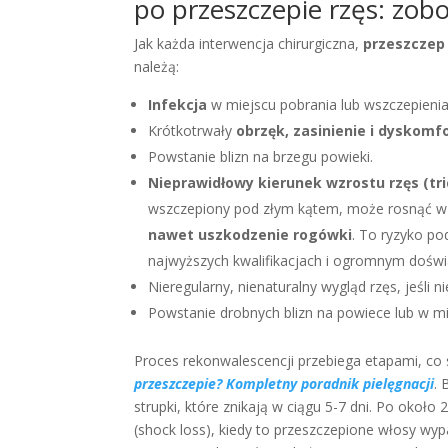
po przeszczepie rzęs: zobo
Jak każda interwencja chirurgiczna,
przeszczep
należą:
Infekcja
w miejscu pobrania lub wszczepieni
Krótkotrwały
obrzęk, zasinienie i dyskomf
Powstanie blizn na brzegu powieki.
Nieprawidłowy kierunek wzrostu rzęs (tri
wszczepiony pod złym kątem, może rosnąć w 
nawet uszkodzenie rogówki
.
To ryzyko po
najwyższych kwalifikacjach i ogromnym doświ
Nieregularny, nienaturalny wygląd rzęs, jeśli
Powstanie drobnych blizn na powiece lub w m
Proces rekonwalescencji przebiega etapami, co
przeszczepie? Kompletny poradnik pielęgnacji
. 
strupki, które znikają w ciągu 5-7 dni. Po okoł
(shock loss), kiedy to przeszczepione włosy wy