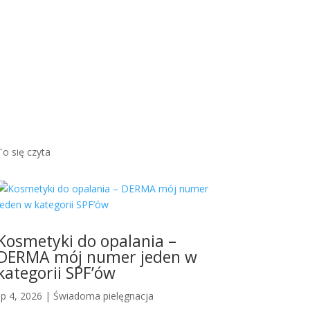
brązow
ym
odcieni
em...
Więcej
To się czyta
Kosmetyki do opalania –
DERMA mój numer jeden w
kategorii SPF’ów
lip 4, 2026
|
Świadoma pielęgnacja