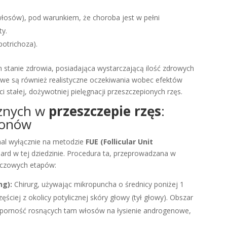
osów), pod warunkiem, że choroba jest w pełni
ty.
potrichoza).
tanie zdrowia, posiadająca wystarczającą ilość zdrowych
e są również realistyczne oczekiwania wobec efektów
 stałej, dożywotniej pielęgnacji przeszczepionych rzęs.
cznych w
przeszczepie rzęs
:
ronów
mal wyłącznie na metodzie
FUE (Follicular Unit
dard w tej dziedzinie. Procedura ta, przeprowadzana w
luczowych etapów:
ng):
Chirurg, używając mikropuncha o średnicy poniżej 1
ciej z okolicy potylicznej skóry głowy (tył głowy). Obszar
odporność rosnących tam włosów na łysienie androgenowe,