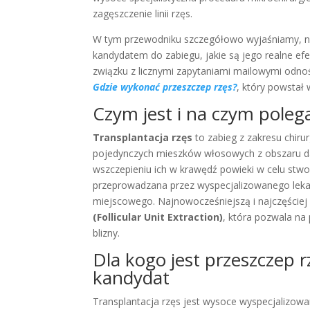
zagęszczenie linii rzęs.
W tym przewodniku szczegółowo wyjaśniamy, na 
kandydatem do zabiegu, jakie są jego realne efe
związku z licznymi zapytaniami mailowymi odnoś
Gdzie wykonać przeszczep rzęs?
, który powstał
Czym jest i na czym polega
Transplantacja rzęs
to zabieg z zakresu chiru
pojedynczych mieszków włosowych z obszaru daw
wszczepieniu ich w krawędź powieki w celu stworz
przeprowadzana przez wyspecjalizowanego lekarz
miejscowego. Najnowocześniejszą i najczęściej
(Follicular Unit Extraction)
, która pozwala na
blizny.
Dla kogo jest przeszczep r
kandydat
Transplantacja rzęs jest wysoce wyspecjalizowa