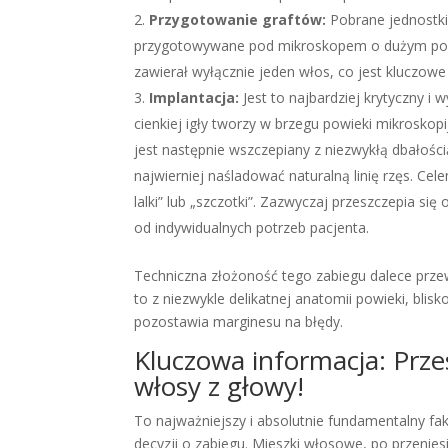
Przygotowanie graftów:
Pobrane jednostki
przygotowywane pod mikroskopem o dużym powięk
zawierał wyłącznie jeden włos, co jest kluczowe
Implantacja:
Jest to najbardziej krytyczny i
cienkiej igły tworzy w brzegu powieki mikrosko
jest następnie wszczepiany z niezwykłą dbałości
najwierniej naśladować naturalną linię rzęs. Cel
lalki” lub „szczotki”. Zazwyczaj przeszczepia s
od indywidualnych potrzeb pacjenta.
Techniczna złożoność tego zabiegu dalece prz
to z niezwykle delikatnej anatomii powieki, blis
pozostawia marginesu na błędy.
Kluczowa informacja: Prze
włosy z głowy!
To najważniejszy i absolutnie fundamentalny fa
decyzji o zabiegu. Mieszki włosowe, po przenie