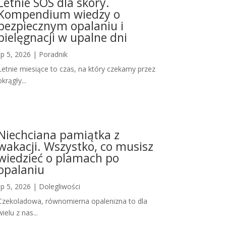
Letnie SOS dla skóry.
Kompendium wiedzy o
bezpiecznym opalaniu i
pielęgnacji w upalne dni
lip 5, 2026
|
Poradnik
Letnie miesiące to czas, na który czekamy przez
okrągły...
Niechciana pamiątka z
wakacji. Wszystko, co musisz
wiedzieć o plamach po
opalaniu
lip 5, 2026
|
Dolegliwości
Czekoladowa, równomierna opalenizna to dla
wielu z nas...