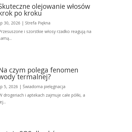
Skuteczne olejowanie włosów
krok po kroku
lip 30, 2026
|
Strefa Piękna
Przesuszone i szorstkie włosy rzadko reagują na
samą...
Na czym polega fenomen
wody termalnej?
lip 5, 2026
|
Świadoma pielęgnacja
W drogeriach i aptekach zajmuje całe półki, a
ej...