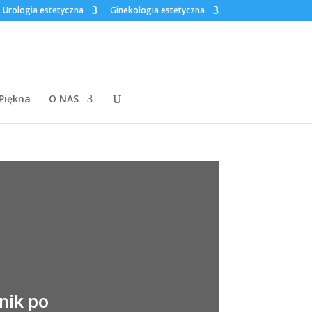
Urologia estetyczna
Ginekologia estetyczna
 Piękna
O NAS
nik po