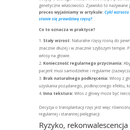
genetyczne właściwości. Zjawisko to nazywane 
proces wyjaśniamy w artykule:
Cykl wzrostu 
stanie się prawdziwą rzęsą?
.
Co to oznacza w praktyce?
Stały wzrost
:
Naturalne rzęsy rosną do pewne
znacznie dłużej i w znacznie szybszym tempie. P
włosy na głowie.
Konieczność regularnego przycinania
:
Aby
pacjent musi samodzielnie i regularnie (zazwycz
Brak naturalnego podkręcenia
:
Włosy z gło
uzyskania pożądanego, podkręconego efektu, ko
Inna tekstura
:
Włos z głowy może być nieco g
Decyzja o transplantacji rzęs jest więc równoz
regularnej i starannej pielęgnacji.
Ryzyko, rekonwalescencja