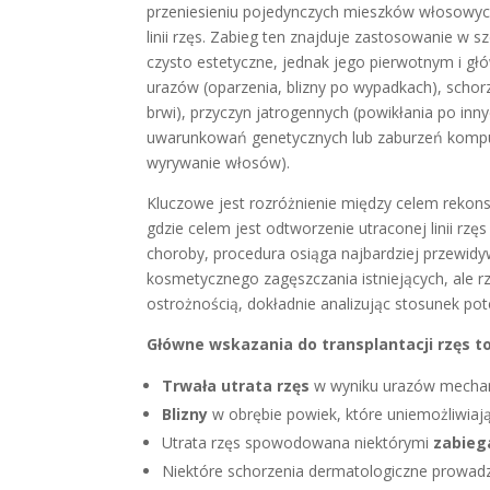
przeniesieniu pojedynczych mieszków włosowych
linii rzęs. Zabieg ten znajduje zastosowanie w
czysto estetyczne, jednak jego pierwotnym i g
urazów (oparzenia, blizny po wypadkach), schor
brwi), przyczyn jatrogennych (powikłania po inn
uwarunkowań genetycznych lub zaburzeń kompul
wyrywanie włosów).
Kluczowe jest rozróżnienie między celem rekons
gdzie celem jest odtworzenie utraconej linii rzę
choroby, procedura osiąga najbardziej przewidyw
kosmetycznego zagęszczania istniejących, ale r
ostrożnością, dokładnie analizując stosunek pot
Główne wskazania do transplantacji rzęs t
Trwała utrata rzęs
w wyniku urazów mechan
Blizny
w obrębie powiek, które uniemożliwiają
Utrata rzęs spowodowana niektórymi
zabieg
Niektóre schorzenia dermatologiczne prowadz