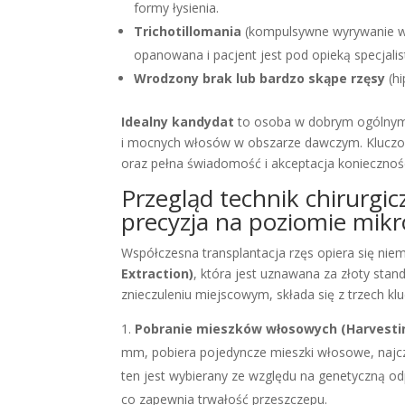
formy łysienia.
Trichotillomania
(kompulsywne wyrywanie wł
opanowana i pacjent jest pod opieką specjalis
Wrodzony brak lub bardzo skąpe rzęsy
(hi
Idealny kandydat
to osoba w dobrym ogólnym s
i mocnych włosów w obszarze dawczym. Kluczow
oraz pełna świadomość i akceptacja konieczności
Przegląd technik chirurgi
precyzja na poziomie mik
Współczesna transplantacja rzęs opiera się nie
Extraction)
, która jest uznawana za złoty stan
znieczuleniu miejscowym, składa się z trzech k
Pobranie mieszków włosowych (Harvesti
mm, pobiera pojedyncze mieszki włosowe, najczęś
ten jest wybierany ze względu na genetyczną 
co zapewnia trwałość przeszczepu.