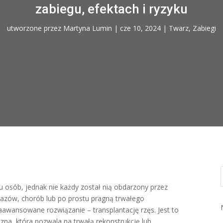
zabiegu, efektach i ryzyku
utworzone przez
Martyna Lumin
|
cze 10, 2024
|
Twarz
,
Zabiegi
u osób, jednak nie każdy został nią obdarzony przez
 urazów, chorób lub po prostu pragną trwałego
awansowane rozwiązanie – transplantację rzęs. Jest to
zna, która pozwala na trwałą rekonstrukcję lub