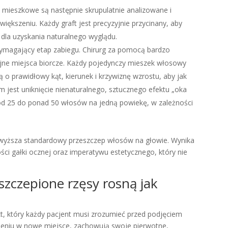
 mieszkowe są następnie skrupulatnie analizowane i
szeniu. Każdy graft jest precyzyjnie przycinany, aby
 dla uzyskania naturalnego wyglądu.
 wymagający etap zabiegu. Chirurg za pomocą bardzo
pijne miejsca biorcze. Każdy pojedynczy mieszek włosowy
ą o prawidłowy kąt, kierunek i krzywiznę wzrostu, aby jak
em jest uniknięcie nienaturalnego, sztucznego efektu „oka
ię od 25 do ponad 50 włosów na jedną powiekę, w zależności
ewyższa standardowy przeszczep włosów na głowie. Wynika
kości gałki ocznej oraz imperatywu estetycznego, który nie
szczepione rzęsy rosną jak
kt, który każdy pacjent musi zrozumieć przed podjęciem
sieniu w nowe miejsce, zachowują swoje pierwotne,