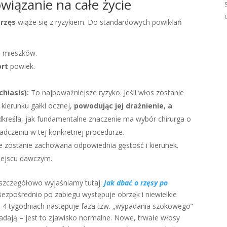
wiązanie na całe życie
i
 rzęs
wiąże się z ryzykiem. Do standardowych powikłań
a mieszków.
ort
powiek.
chiasis)
:
To najpoważniejsze ryzyko. Jeśli włos zostanie
kierunku gałki ocznej,
powodując jej drażnienie, a
dkreśla, jak fundamentalne znaczenie ma wybór chirurga o
adczeniu w tej konkretnej procedurze.
 nie zostanie zachowana odpowiednia gęstość i kierunek.
iejscu dawczym.
 szczegółowo wyjaśniamy tutaj:
Jak dba
ć o rzęsy po
Bezpośrednio po zabiegu występuje obrzęk i niewielkie
o 2-4 tygodniach następuje faza tzw. „wypadania szokowego”
padają – jest to zjawisko normalne. Nowe, trwałe włosy