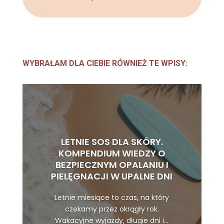
WYBRAŁAM DLA CIEBIE RÓWNIEŻ TE WPISY:
LETNIE SOS DLA SKÓRY.
KOMPENDIUM WIEDZY O
BEZPIECZNYM OPALANIU I
PIELĘGNACJI W UPALNE DNI
Letnie miesiące to czas, na który
czekamy przez okrągły rok.
Wakacyjne wyjazdy, długie dni i...