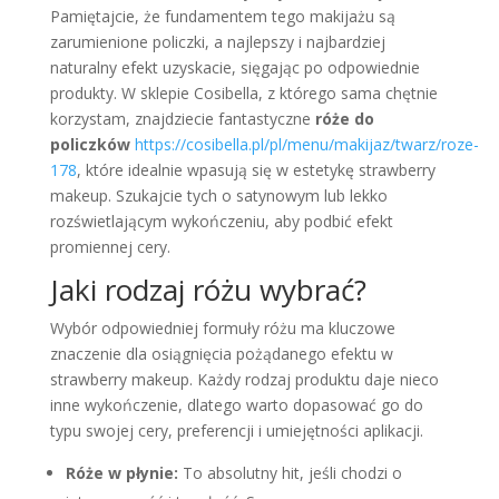
Pamiętajcie, że fundamentem tego makijażu są
zarumienione policzki, a najlepszy i najbardziej
naturalny efekt uzyskacie, sięgając po odpowiednie
produkty. W sklepie Cosibella, z którego sama chętnie
korzystam, znajdziecie fantastyczne
róże do
policzków
https://cosibella.pl/pl/menu/makijaz/twarz/roze-
178
,
które idealnie wpasują się w estetykę strawberry
makeup. Szukajcie tych o satynowym lub lekko
rozświetlającym wykończeniu, aby podbić efekt
promiennej cery.
Jaki rodzaj różu wybrać?
Wybór odpowiedniej formuły różu ma kluczowe
znaczenie dla osiągnięcia pożądanego efektu w
strawberry makeup. Każdy rodzaj produktu daje nieco
inne wykończenie, dlatego warto dopasować go do
typu swojej cery, preferencji i umiejętności aplikacji.
Róże w płynie
:
To absolutny hit, jeśli chodzi o