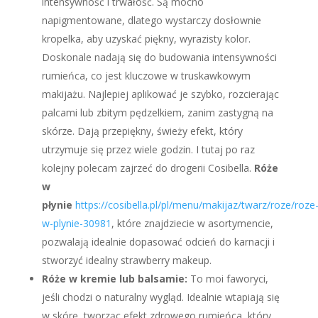
intensywność i trwałość. Są mocno
napigmentowane, dlatego wystarczy dosłownie
kropelka, aby uzyskać piękny, wyrazisty kolor.
Doskonale nadają się do budowania intensywności
rumieńca, co jest kluczowe w truskawkowym
makijażu. Najlepiej aplikować je szybko, rozcierając
palcami lub zbitym pędzelkiem, zanim zastygną na
skórze. Dają przepiękny, świeży efekt, który
utrzymuje się przez wiele godzin. I tutaj po raz
kolejny polecam zajrzeć do drogerii Cosibella.
Róże
w
płynie
https://cosibella.pl/pl/menu/makijaz/twarz/roze/roze
w-plynie-30981
, które znajdziecie w asortymencie,
pozwalają idealnie dopasować odcień do karnacji i
stworzyć idealny strawberry makeup.
Róże w kremie lub balsamie:
To moi faworyci,
jeśli chodzi o naturalny wygląd. Idealnie wtapiają się
w skórę, tworząc efekt zdrowego rumieńca, który