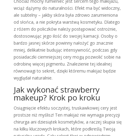
Chociaż mocny rumieniec jest sercem tego makijażu,
wciąż dążymy do naturalności. Efekt ma być widoczny,
ale subtelny – jakby skóra była zdrowo zarumieniona
od słońca, a nie pokryta warstwą kosmetyku. Dlatego
z różem do policzków należy postępować ostrożnie,
dostosowując jego ilość do swojej karnacji. Osoby o
bardzo jasnej skórze powinny nałożyć go znacznie
mniej, delikatnie budując intensywność, podczas gdy
posiadaczki ciemniejszej cery mogą pozwolić sobie na
odrobinę więcej pigmentu. Znalezienie tej idealnej
równowagi to sekret, dzięki któremu makijaż będzie
wyglądał naturalnie.
Jak wykonać strawberry
makeup? Krok po kroku
Osiągnięcie efektu soczystej, truskawkowej cery jest
prostsze niż myślisz! Ten makijaż nie wymaga precyzji
chirurga ani dziesiątek kosmetyków, a raczej skupia się
na kilku kluczowych krokach, które podkreślą Twoją
naturalną urodę. Cały sekret tkwi w odpowiednim