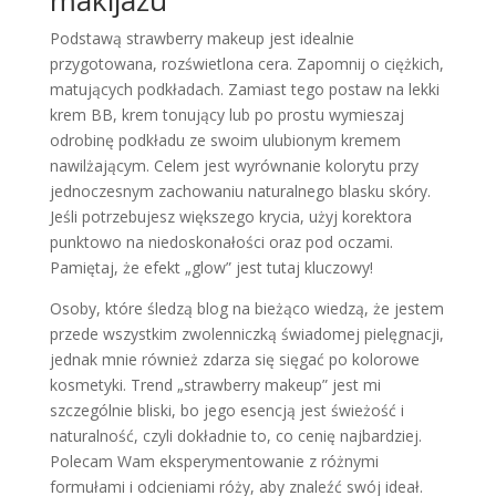
Podstawą strawberry makeup jest idealnie
przygotowana, rozświetlona cera. Zapomnij o ciężkich,
matujących podkładach. Zamiast tego postaw na lekki
krem BB, krem tonujący lub po prostu wymieszaj
odrobinę podkładu ze swoim ulubionym kremem
nawilżającym. Celem jest wyrównanie kolorytu przy
jednoczesnym zachowaniu naturalnego blasku skóry.
Jeśli potrzebujesz większego krycia, użyj korektora
punktowo na niedoskonałości oraz pod oczami.
Pamiętaj, że efekt „glow” jest tutaj kluczowy!
Osoby, które śledzą blog na bieżąco wiedzą, że jestem
przede wszystkim zwolenniczką świadomej pielęgnacji,
jednak mnie również zdarza się sięgać po kolorowe
kosmetyki. Trend „strawberry makeup” jest mi
szczególnie bliski, bo jego esencją jest świeżość i
naturalność, czyli dokładnie to, co cenię najbardziej.
Polecam Wam eksperymentowanie z różnymi
formułami i odcieniami róży, aby znaleźć swój ideał.