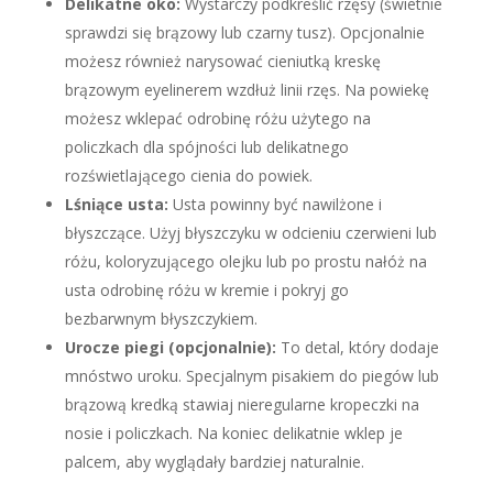
Delikatne oko:
Wystarczy podkreślić rzęsy (świetnie
sprawdzi się brązowy lub czarny tusz). Opcjonalnie
możesz również narysować cieniutką kreskę
brązowym eyelinerem wzdłuż linii rzęs. Na powiekę
możesz wklepać odrobinę różu użytego na
policzkach dla spójności lub delikatnego
rozświetlającego cienia do powiek.
Lśniące usta:
Usta powinny być nawilżone i
błyszczące. Użyj błyszczyku w odcieniu czerwieni lub
różu, koloryzującego olejku lub po prostu nałóż na
usta odrobinę różu w kremie i pokryj go
bezbarwnym błyszczykiem.
Urocze piegi (opcjonalnie):
To detal, który dodaje
mnóstwo uroku. Specjalnym pisakiem do piegów lub
brązową kredką stawiaj nieregularne kropeczki na
nosie i policzkach. Na koniec delikatnie wklep je
palcem, aby wyglądały bardziej naturalnie.