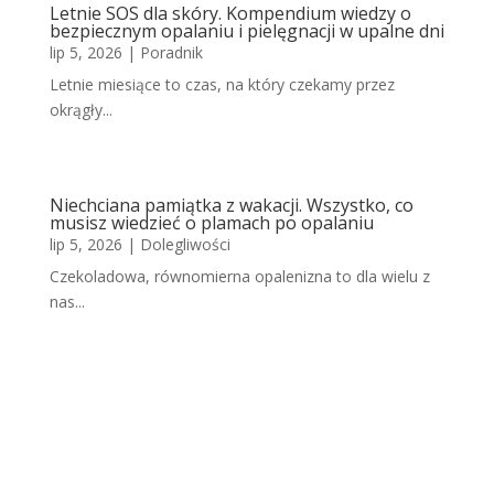
Letnie SOS dla skóry. Kompendium wiedzy o
bezpiecznym opalaniu i pielęgnacji w upalne dni
lip 5, 2026
|
Poradnik
Letnie miesiące to czas, na który czekamy przez
okrągły...
Niechciana pamiątka z wakacji. Wszystko, co
musisz wiedzieć o plamach po opalaniu
lip 5, 2026
|
Dolegliwości
Czekoladowa, równomierna opalenizna to dla wielu z
nas...
Scho
dząc
a
skór