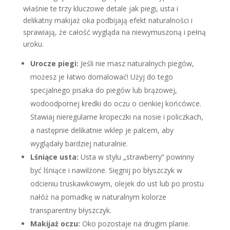
właśnie te trzy kluczowe detale jak piegi, usta i
delikatny makijaż oka podbijają efekt naturalności i
sprawiają, że całość wygląda na niewymuszoną i pełną
uroku.
Urocze piegi:
Jeśli nie masz naturalnych piegów,
możesz je łatwo domalować! Użyj do tego
specjalnego pisaka do piegów lub brązowej,
wodoodpornej kredki do oczu o cienkiej końcówce.
Stawiaj nieregularne kropeczki na nosie i policzkach,
a następnie delikatnie wklep je palcem, aby
wyglądały bardziej naturalnie.
Lśniące usta:
Usta w stylu „strawberry” powinny
być lśniące i nawilżone. Sięgnij po błyszczyk w
odcieniu truskawkowym, olejek do ust lub po prostu
nałóż na pomadkę w naturalnym kolorze
transparentny błyszczyk.
Makijaż oczu:
Oko pozostaje na drugim planie.