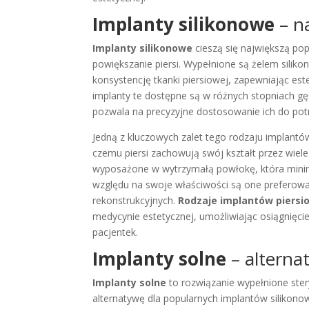
Implanty silikonowe
– na
Implanty silikonowe
cieszą się największą po
powiększanie piersi. Wypełnione są żelem siliko
konsystencję tkanki piersiowej, zapewniając estet
implanty te dostępne są w różnych stopniach gęs
pozwala na precyzyjne dostosowanie ich do potr
Jedną z kluczowych zalet tego rodzaju implantów
czemu piersi zachowują swój kształt przez wiel
wyposażone w wytrzymałą powłokę, która minima
względu na swoje właściwości są one preferowa
rekonstrukcyjnych.
Rodzaje implantów piersi
medycynie estetycznej, umożliwiając osiągnięci
pacjentek.
Implanty solne
– alterna
Implanty solne
to rozwiązanie wypełnione stery
alternatywę dla popularnych implantów silikon