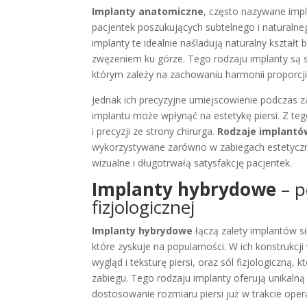
Implanty anatomiczne
, często nazywane impl
pacjentek poszukujących subtelnego i naturalneg
implanty te idealnie naśladują naturalny kształt 
zwężeniem ku górze. Tego rodzaju implanty są
którym zależy na zachowaniu harmonii proporcji 
Jednak ich precyzyjne umiejscowienie podczas z
implantu może wpłynąć na estetykę piersi. Z 
i precyzji ze strony chirurga.
Rodzaje implantó
wykorzystywane zarówno w zabiegach estetycznyc
wizualne i długotrwałą satysfakcję pacjentek.
Implanty hybrydowe
– po
fizjologicznej
Implanty hybrydowe
łączą zalety implantów s
które zyskuje na popularności. W ich konstrukcji
wygląd i teksturę piersi, oraz sól fizjologiczną
zabiegu. Tego rodzaju implanty oferują unikalną
dostosowanie rozmiaru piersi już w trakcie opera