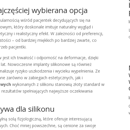
jczęściej wybierana opcja
pularnością wśród pacjentek decydujących się na
nowym, który doskonale imituje naturalny wygląd i
yczny i realistyczny efekt. W zależności od preferencji,
tości – od bardziej miękkich po bardziej zwarte, co
zeb pacjentki.
 jest ich trwałość i odporność na deformacje, dzięki
e lat. Nowoczesne implanty silikonowe są również
lizuje ryzyko uszkodzenia i wycieku wypełnienia. Ze
ne zarówno w zabiegach estetycznych, jak i
owych
wykonanych z silikonu stanowią złoty standard w
e rezultatów spełniających najwyższe oczekiwania
tywa dla silikonu
lną solą fizjologiczną, które oferuje interesującą
owych. Choć mniej powszechne, są cenione za swoje