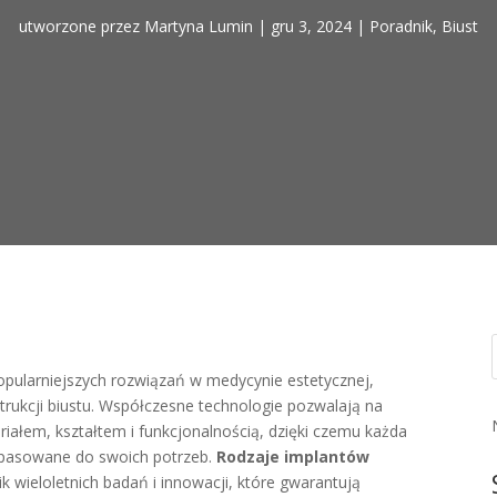
utworzone przez
Martyna Lumin
|
gru 3, 2024
|
Poradnik
,
Biust
popularniejszych rozwiązań w medycynie estetycznej,
trukcji biustu. Współczesne technologie pozwalają na
eriałem, kształtem i funkcjonalnością, dzięki czemu każda
dopasowane do swoich potrzeb.
Rodzaje implantów
 wieloletnich badań i innowacji, które gwarantują