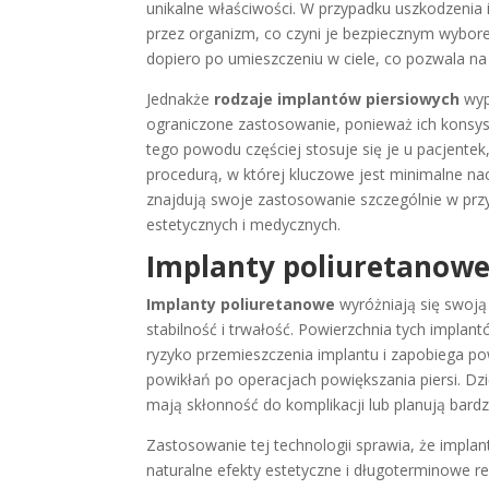
unikalne właściwości. W przypadku uszkodzenia i
przez organizm, co czyni je bezpiecznym wybo
dopiero po umieszczeniu w ciele, co pozwala na
Jednakże
rodzaje implantów piersiowych
wype
ograniczone zastosowanie, ponieważ ich konsyst
tego powodu częściej stosuje się je u pacjentek
procedurą, w której kluczowe jest minimalne nac
znajdują swoje zastosowanie szczególnie w pr
estetycznych i medycznych.
Implanty poliuretanow
Implanty poliuretanowe
wyróżniają się swoją
stabilność i trwałość. Powierzchnia tych implan
ryzyko przemieszczenia implantu i zapobiega po
powikłań po operacjach powiększania piersi. Dz
mają skłonność do komplikacji lub planują bard
Zastosowanie tej technologii sprawia, że implanty
naturalne efekty estetyczne i długoterminowe re