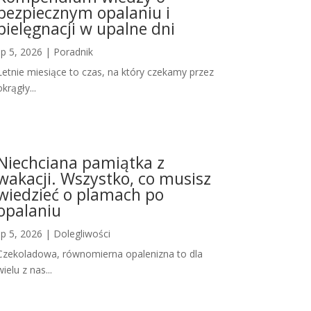
bezpiecznym opalaniu i
pielęgnacji w upalne dni
lip 5, 2026
|
Poradnik
Letnie miesiące to czas, na który czekamy przez
okrągły...
Niechciana pamiątka z
wakacji. Wszystko, co musisz
wiedzieć o plamach po
opalaniu
lip 5, 2026
|
Dolegliwości
Czekoladowa, równomierna opalenizna to dla
wielu z nas...