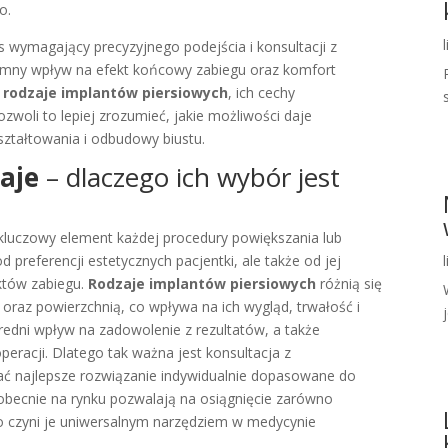
o.
 wymagający precyzyjnego podejścia i konsultacji z
omny wpływ na efekt końcowy zabiegu oraz komfort
ą
rodzaje implantów piersiowych
, ich cechy
ozwoli to lepiej zrozumieć, jakie możliwości daje
ztałtowania i odbudowy biustu.
aje
– dlaczego ich wybór jest
kluczowy element każdej procedury powiększania lub
od preferencji estetycznych pacjentki, ale także od jej
któw zabiegu.
Rodzaje implantów piersiowych
różnią się
oraz powierzchnią, co wpływa na ich wygląd, trwałość i
j
edni wpływ na zadowolenie z rezultatów, a także
peracji. Dlatego tak ważna jest konsultacja z
ć najlepsze rozwiązanie indywidualnie dopasowane do
 obecnie na rynku pozwalają na osiągnięcie zarówno
 co czyni je uniwersalnym narzędziem w medycynie