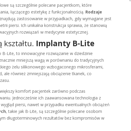
ydowe są szczególnie polecane pacjentkom, które
nia, łączącego estetykę z funkcjonalnością.
Rodzaje
, znajdują zastosowanie w przypadkach, gdy wymagane jest
trii piersi. Ich unikalna konstrukcja sprawia, że stanowią
owacyjnych rozwiązań w medycynie estetycznej.
ą kształtu.
Implanty B-Lite
o B-Lite, to innowacyjne rozwiązanie w dziedzinie
ę znacznie mniejszą wagą w porównaniu do tradycyjnych
ekkiego żelu silikonowego wzbogaconego mikrosferami,
ąd, ale również zmniejszają obciążenie tkanek, co
czasu.
a większy komfort pacjentek zarówno podczas
owaniu. Jednocześnie ich zaawansowana technologia z
 wygląd piersi, nawet w przypadku ewentualnych obciążeń
ych
, takie jak B-Lite, są szczególnie polecane osobom
ącym długoterminowych rezultatów bez kompromisów w