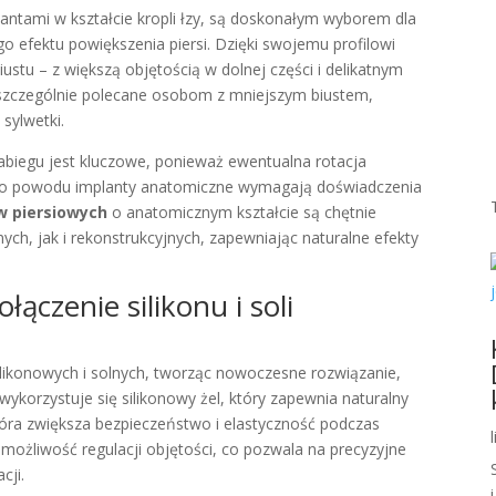
antami w kształcie kropli łzy, są doskonałym wyborem dla
o efektu powiększenia piersi. Dzięki swojemu profilowi
biustu – z większą objętością w dolnej części i delikatnym
 szczególnie polecane osobom z mniejszym biustem,
sylwetki.
abiegu jest kluczowe, ponieważ ewentualna rotacja
tego powodu implanty anatomiczne wymagają doświadczenia
w piersiowych
o anatomicznym kształcie są chętnie
h, jak i rekonstrukcyjnych, zapewniając naturalne efekty
łączenie silikonu i soli
ilikonowych i solnych, tworząc nowoczesne rozwiązanie,
 wykorzystuje się silikonowy żel, który zapewnia naturalny
, która zwiększa bezpieczeństwo i elastyczność podczas
 możliwość regulacji objętości, co pozwala na precyzyjne
cji.
i