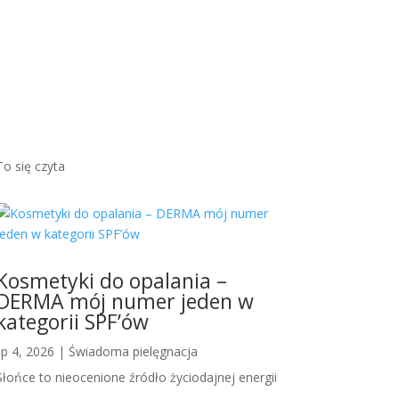
ym
odcieni
em...
Więcej
To się czyta
Kosmetyki do opalania –
DERMA mój numer jeden w
kategorii SPF’ów
lip 4, 2026
|
Świadoma pielęgnacja
Słońce to nieocenione źródło życiodajnej energii
...