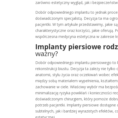
zarówno estetyczny wygląd, jak i bezpieczeństw
Dobór odpowiedniego implantu to jednak proces
doświadczonym specjalistą. Decyzja ta ma ogr
pacjentki. W tym artykule przedstawimy, jakie s
charakterystyczne oraz korzyści, jakie oferują. P
współczesna medycyna estetyczna w zakresie ks
Implanty piersiowe rodz
ważny?
Dobór odpowiedniego implantu piersiowego to 
rekonstrukcji biustu. Decyzja ta zależy nie tylko 
anatomii, stylu życia oraz oczekiwań wobec efe
między sobą materiałem wypełnienia, kształtem 
zachowanie w ciele. Właściwy wybór ma bezpośr
minimalizację ryzyka powikłań i konieczności reo
doświadczonym chirurgiem, który pomoże dobra
potrzeb pacjentki. Implanty piersiowe dostępne
subtelnych, jak i bardziej wyrazistych efektów,
estetycznej.