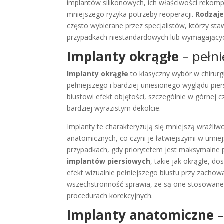
implantów silikonowych, ich właściwości rekomp
mniejszego ryzyka potrzeby reoperacji.
Rodzaje
często wybierane przez specjalistów, którzy sta
przypadkach niestandardowych lub wymagających
Implanty okrągłe
– pełni
Implanty okrągłe
to klasyczny wybór w chirurg
pełniejszego i bardziej uniesionego wyglądu pi
biustowi efekt objętości, szczególnie w górnej 
bardziej wyrazistym dekolcie.
Implanty te charakteryzują się mniejszą wrażli
anatomicznych, co czyni je łatwiejszymi w umie
przypadkach, gdy priorytetem jest maksymalne po
implantów piersiowych
, takie jak okrągłe, d
efekt wizualnie pełniejszego biustu przy zachowa
wszechstronność sprawia, że są one stosowane 
procedurach korekcyjnych.
Implanty anatomiczne
–