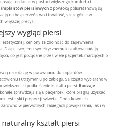
ensują ten koszt w postaci większego komfortu i
 implantów piersiowych
z powłoką poliuretanową są
wiają na bezpieczeństwo i trwałość, szczególnie w
 większej precyzji.
ejszy wygląd piersi
ii estetycznej, ceniony za zdolność do zapewnienia
ersi. Dzięki swojemu symetrycznemu kształtowi nadają
części, co jest pożądane przez wiele pacjentek marzących o
wością na rotację w porównaniu do implantów
jscowieniu i utrzymaniu po zabiegu. Są często wybierane w
większenie i podkreślenie kształtu piersi.
Rodzaje
oskonale sprawdzają się u pacjentek, które pragną uzyskać
niu estetyki i proporcji sylwetki. Dodatkowo ich
zarówno w pierwotnych zabiegach powiększania, jak i w
 naturalny kształt piersi