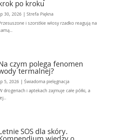
krok po kroku
lip 30, 2026
|
Strefa Piękna
Przesuszone i szorstkie włosy rzadko reagują na
samą...
Na czym polega fenomen
wody termalnej?
lip 5, 2026
|
Świadoma pielęgnacja
W drogeriach i aptekach zajmuje całe półki, a
ej...
Letnie SOS dla skóry.
Kompendium wiedzy o