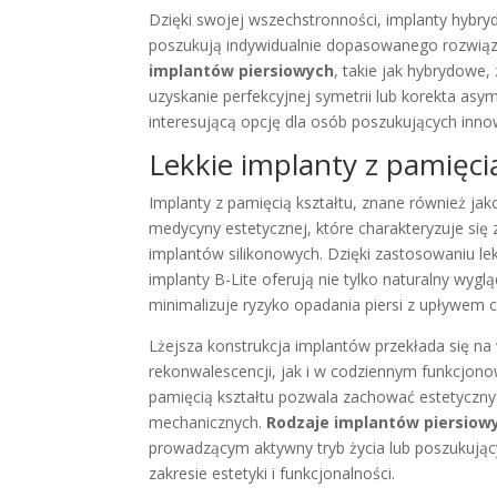
Dzięki swojej wszechstronności, implanty hybr
poszukują indywidualnie dopasowanego rozwiąza
implantów piersiowych
, takie jak hybrydowe
uzyskanie perfekcyjnej symetrii lub korekta asyme
interesującą opcję dla osób poszukujących inn
Lekkie implanty z pamięci
Implanty z pamięcią kształtu, znane również jak
medycyny estetycznej, które charakteryzuje si
implantów silikonowych. Dzięki zastosowaniu l
implanty B-Lite oferują nie tylko naturalny wygl
minimalizuje ryzyko opadania piersi z upływem 
Lżejsza konstrukcja implantów przekłada się n
rekonwalescencji, jak i w codziennym funkcjon
pamięcią kształtu pozwala zachować estetyczny
mechanicznych.
Rodzaje implantów piersiow
prowadzącym aktywny tryb życia lub poszukuj
zakresie estetyki i funkcjonalności.