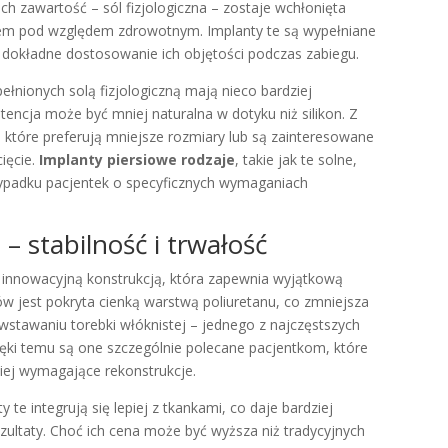
ch zawartość – sól fizjologiczna – zostaje wchłonięta
rem pod względem zdrowotnym. Implanty te są wypełniane
 dokładne dostosowanie ich objętości podczas zabiegu.
łnionych solą fizjologiczną mają nieco bardziej
encja może być mniej naturalna w dotyku niż silikon. Z
, które preferują mniejsze rozmiary lub są zainteresowane
ięcie.
Implanty piersiowe rodzaje
, takie jak te solne,
zypadku pacjentek o specyficznych wymaganiach
e
– stabilność i trwałość
 innowacyjną konstrukcją, która zapewnia wyjątkową
tów jest pokryta cienką warstwą poliuretanu, co zmniejsza
wstawaniu torebki włóknistej – jednego z najczęstszych
ięki temu są one szczególnie polecane pacjentkom, które
ziej wymagające rekonstrukcje.
 te integrują się lepiej z tkankami, co daje bardziej
zultaty. Choć ich cena może być wyższa niż tradycyjnych