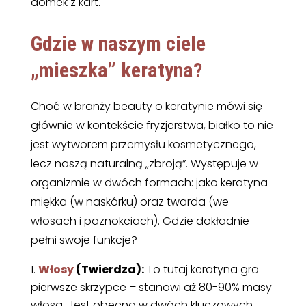
domek z kart.
Gdzie w naszym ciele
„mieszka” keratyna?
Choć w branży beauty o keratynie mówi się
głównie w kontekście fryzjerstwa, białko to nie
jest wytworem przemysłu kosmetycznego,
lecz naszą naturalną „zbroją”. Występuje w
organizmie w dwóch formach: jako keratyna
miękka (w naskórku) oraz twarda (we
włosach i paznokciach). Gdzie dokładnie
pełni swoje funkcje?
Włosy
(Twierdza):
To tutaj keratyna gra
pierwsze skrzypce – stanowi aż 80-90% masy
włosa. Jest obecna w dwóch kluczowych