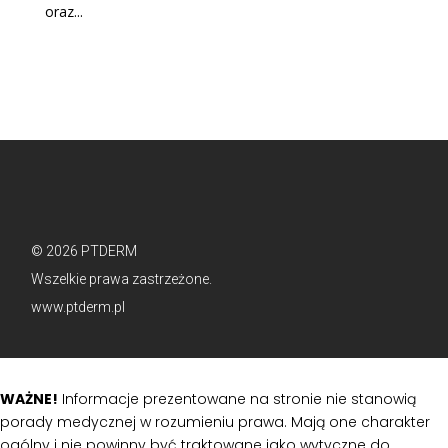
oraz...
© 2026 PTDERM
Wszelkie prawa zastrzeżone.
www.ptderm.pl
WAŻNE!
Informacje prezentowane na stronie nie stanowią
porady medycznej w rozumieniu prawa. Mają one charakter
ogólny i nie powinny być traktowane jako wytyczne do