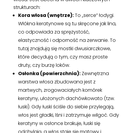
strukturach:
Kora włosa (wnętrze):
To „serce” łodygi.
Włókna keratynowe są tu skręcone jak lina,
co odpowiada za sprężystość,
elastyczność i odporność na zerwanie. To
tutaj znajdują się mostki dwusiarczkowe,
które decydują o tym, czy masz proste
druty, czy burzę loków.
Osłonka (powierzchnia):
Zewnętrzna
warstwa włosa zbudowana jest z
martwych, zrogowaciałych komórek
keratyny, ułożonych dachówkowato (tzw.
łuski). Gdy łuski ściśle do siebie przylegają,
włos jest gładki, lśni i zatrzymuje wilgoć. Gdy
keratyny w osłonce brakuje, łuski się
odchylają, a włos staje się matowy i