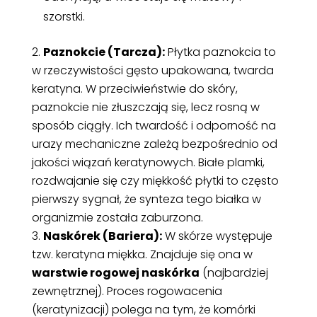
szorstki.
Paznokcie
(Tarcza):
Płytka paznokcia to
w rzeczywistości gęsto upakowana, twarda
keratyna. W przeciwieństwie do skóry,
paznokcie nie złuszczają się, lecz rosną w
sposób ciągły. Ich twardość i odporność na
urazy mechaniczne zależą bezpośrednio od
jakości wiązań keratynowych. Białe plamki,
rozdwajanie się czy miękkość płytki to często
pierwszy sygnał, że synteza tego białka w
organizmie została zaburzona.
Naskórek
(Bariera):
W skórze występuje
tzw. keratyna miękka. Znajduje się ona w
warstwie rogowej naskórka
(najbardziej
zewnętrznej). Proces rogowacenia
(keratynizacji) polega na tym, że komórki