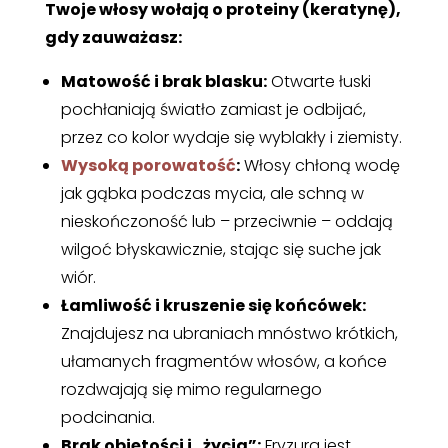
Twoje włosy wołają o proteiny (keratynę),
gdy zauważasz
:
Matowość i brak blasku:
Otwarte łuski
pochłaniają światło zamiast je odbijać,
przez co kolor wydaje się wyblakły i ziemisty.
Wysoką porowatość
:
Włosy chłoną wodę
jak gąbka podczas mycia, ale schną w
nieskończoność lub – przeciwnie – oddają
wilgoć błyskawicznie, stając się suche jak
wiór.
Łamliwość i kruszenie się końcówek:
Znajdujesz na ubraniach mnóstwo krótkich,
ułamanych fragmentów włosów, a końce
rozdwajają się mimo regularnego
podcinania.
Brak objętości i „życia”:
Fryzura jest