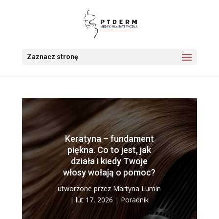
Zaznacz stronę
Keratyna – fundament
piękna. Co to jest, jak
działa i kiedy Twoje
włosy wołają o pomoc?
utworzone przez
Martyna Lumin
|
lut 17, 2026
|
Poradnik