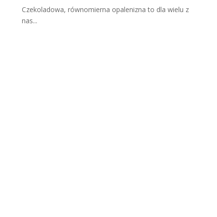
Czekoladowa, równomierna opalenizna to dla wielu z
nas...
Scho
dząc
a
skór
a po
opal
aniu.
Dlac
zego
nask
órek
się
łuszc
zy i
jak
go