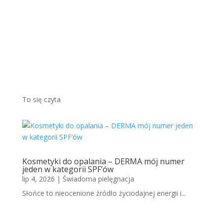
brązo
wym
odcieni
em...
Więcej
To się czyta
Kosmetyki do opalania – DERMA mój numer
jeden w kategorii SPF’ów
lip 4, 2026
|
Świadoma pielęgnacja
Słońce to nieocenione źródło życiodajnej energii i...