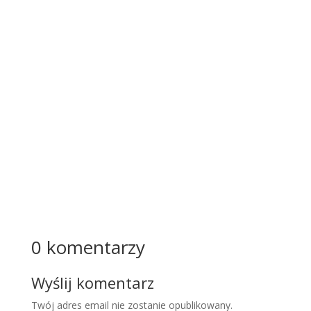
żować
w
stylu,
który
łączy
estetyk
ę,
komfo
rt i...
Więcej
0 komentarzy
Wyślij komentarz
Twój adres email nie zostanie opublikowany.