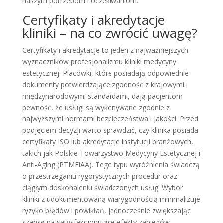
naszym potrzebom i oczekiwaniom.
Certyfikaty i akredytacje
kliniki – na co zwrócić uwagę?
Certyfikaty i akredytacje to jeden z najważniejszych
wyznaczników profesjonalizmu kliniki medycyny
estetycznej. Placówki, które posiadają odpowiednie
dokumenty potwierdzające zgodność z krajowymi i
międzynarodowymi standardami, dają pacjentom
pewność, że usługi są wykonywane zgodnie z
najwyższymi normami bezpieczeństwa i jakości. Przed
podjęciem decyzji warto sprawdzić, czy klinika posiada
certyfikaty ISO lub akredytacje instytucji branżowych,
takich jak Polskie Towarzystwo Medycyny Estetycznej i
Anti-Aging (PTMEiAA). Tego typu wyróżnienia świadczą
o przestrzeganiu rygorystycznych procedur oraz
ciągłym doskonaleniu świadczonych usług. Wybór
kliniki z udokumentowaną wiarygodnością minimalizuje
ryzyko błędów i powikłań, jednocześnie zwiększając
szansę na satysfakcjonujące efekty zabiegów.