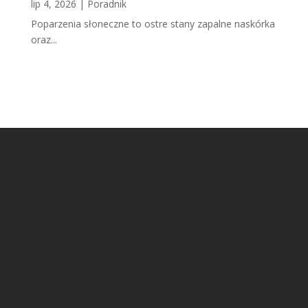
lip 4, 2026
|
Poradnik
Poparzenia słoneczne to ostre stany zapalne naskórka
oraz...