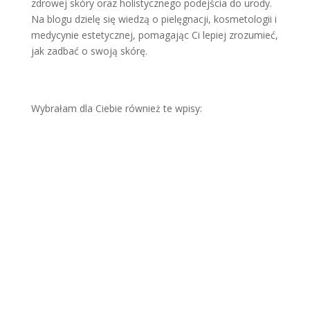
zdrowej skóry oraz holistycznego podejścia do urody.
Na blogu dzielę się wiedzą o pielęgnacji, kosmetologii i
medycynie estetycznej, pomagając Ci lepiej zrozumieć,
jak zadbać o swoją skórę.
Wybrałam dla Ciebie również te wpisy:
Letn
ie
SOS
dla
skór
y.
Kom
pen
diu
m
wied