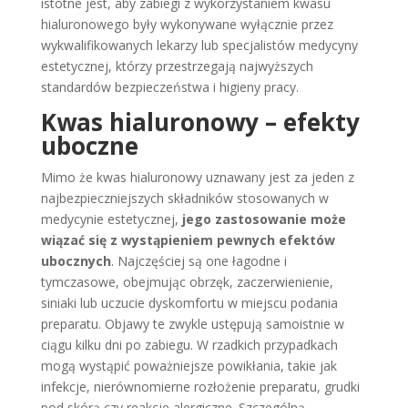
istotne jest, aby zabiegi z wykorzystaniem kwasu
hialuronowego były wykonywane wyłącznie przez
wykwalifikowanych lekarzy lub specjalistów medycyny
estetycznej, którzy przestrzegają najwyższych
standardów bezpieczeństwa i higieny pracy.
Kwas hialuronowy – efekty
uboczne
Mimo że kwas hialuronowy uznawany jest za jeden z
najbezpieczniejszych składników stosowanych w
medycynie estetycznej,
jego zastosowanie może
wiązać się z wystąpieniem pewnych efektów
ubocznych
. Najczęściej są one łagodne i
tymczasowe, obejmując obrzęk, zaczerwienienie,
siniaki lub uczucie dyskomfortu w miejscu podania
preparatu. Objawy te zwykle ustępują samoistnie w
ciągu kilku dni po zabiegu. W rzadkich przypadkach
mogą wystąpić poważniejsze powikłania, takie jak
infekcje, nierównomierne rozłożenie preparatu, grudki
pod skórą czy reakcje alergiczne. Szczególną