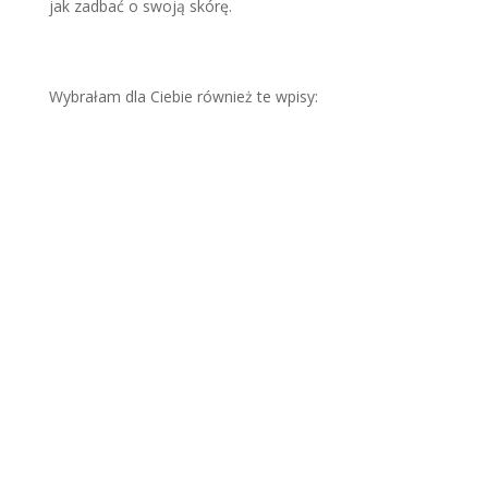
jak zadbać o swoją skórę.
Wybrałam dla Ciebie również te wpisy:
Letn
ie
SOS
dla
skór
y.
Kom
pen
diu
m
wied
zy o
bezp
iecz