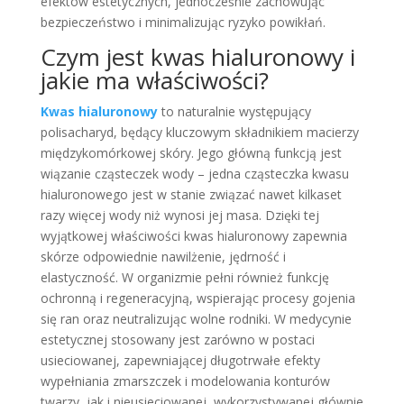
efektów estetycznych, jednocześnie zachowując
bezpieczeństwo i minimalizując ryzyko powikłań.
Czym jest kwas hialuronowy i
jakie ma właściwości?
Kwas hialuronowy
to naturalnie występujący
polisacharyd, będący kluczowym składnikiem macierzy
międzykomórkowej skóry. Jego główną funkcją jest
wiązanie cząsteczek wody – jedna cząsteczka kwasu
hialuronowego jest w stanie związać nawet kilkaset
razy więcej wody niż wynosi jej masa. Dzięki tej
wyjątkowej właściwości kwas hialuronowy zapewnia
skórze odpowiednie nawilżenie, jędrność i
elastyczność. W organizmie pełni również funkcję
ochronną i regeneracyjną, wspierając procesy gojenia
się ran oraz neutralizując wolne rodniki. W medycynie
estetycznej stosowany jest zarówno w postaci
usieciowanej, zapewniającej długotrwałe efekty
wypełniania zmarszczek i modelowania konturów
twarzy, jak i nieusieciowanej, wykorzystywanej głównie