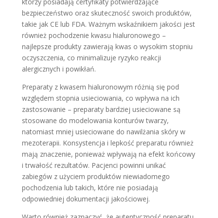
którzy posiadają certyfikaty potwierdzające
bezpieczeństwo oraz skuteczność swoich produktów,
takie jak CE lub FDA. Ważnym wskaźnikiem jakości jest
również pochodzenie kwasu hialuronowego –
najlepsze produkty zawierają kwas o wysokim stopniu
oczyszczenia, co minimalizuje ryzyko reakcji
alergicznych i powikłań.
Preparaty z kwasem hialuronowym różnią się pod
względem stopnia usieciowania, co wpływa na ich
zastosowanie – preparaty bardziej usieciowane są
stosowane do modelowania konturów twarzy,
natomiast mniej usieciowane do nawilżania skóry w
mezoterapii. Konsystencja i lepkość preparatu również
mają znaczenie, ponieważ wpływają na efekt końcowy
i trwałość rezultatów. Pacjenci powinni unikać
zabiegów z użyciem produktów niewiadomego
pochodzenia lub takich, które nie posiadają
odpowiedniej dokumentacji jakościowej.
Warto również zaznaczyć, że autentyczność preparatu