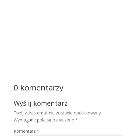
który
łączy
estetyk
ę,
komfo
rt i...
Więcej
0 komentarzy
Wyślij komentarz
Twój adres email nie zostanie opublikowany.
Wymagane pola są oznaczone
*
Komentarz
*