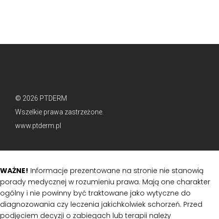
© 2026 PTDERM
Wszelkie prawa zastrzeżone.
www.ptderm.pl
WAŻNE!
Informacje prezentowane na stronie nie stanowią
porady medycznej w rozumieniu prawa. Mają one charakter
ogólny i nie powinny być traktowane jako wytyczne do
diagnozowania czy leczenia jakichkolwiek schorzeń. Przed
podjęciem decyzji o zabiegach lub terapii należy