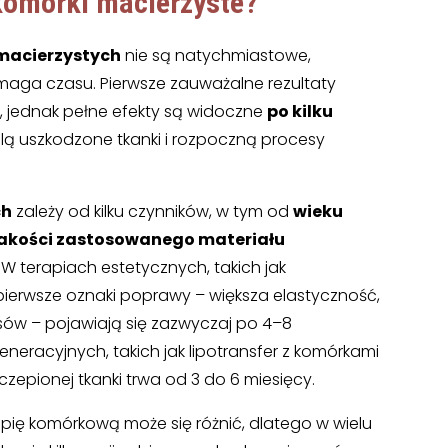
 komórki macierzyste
?
macierzystych
nie są natychmiastowe,
maga czasu. Pierwsze zauważalne rezultaty
h
, jednak pełne efekty są widoczne
po kilku
edlą uszkodzone tkanki i rozpoczną procesy
ch
zależy od kilku czynników, w tym od
wieku
jakości zastosowanego materiału
. W terapiach estetycznych, takich jak
, pierwsze oznaki poprawy – większa elastyczność,
sów – pojawiają się zazwyczaj po 4–8
eracyjnych, takich jak lipotransfer z komórkami
zczepionej tkanki trwa od 3 do 6 miesięcy.
pię komórkową może się różnić, dlatego w wielu