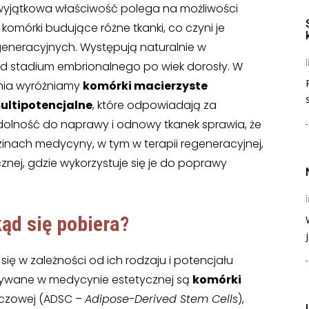
 wyjątkowa właściwość polega na możliwości
komórki budujące różne tkanki, co czyni je
neracyjnych. Występują naturalnie w
l
 od stadium embrionalnego po wiek dorosły. W
ania wyróżniamy
komórki macierzyste
multipotencjalne
, które odpowiadają za
dolność do naprawy i odnowy tkanek sprawia, że
zinach medycyny, w tym w terapii regeneracyjnej,
znej, gdzie wykorzystuje się je do poprawy
l
ąd się pobiera
?
j
 się w zależności od ich rodzaju i potencjału
tywane w medycynie estetycznej są
komórki
szczowej (ADSC –
Adipose-Derived Stem Cells
),