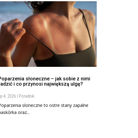
Poparzenia słoneczne – jak sobie z nimi
radzić i co przynosi największą ulgę?
ip 4, 2026
|
Poradnik
Poparzenia słoneczne to ostre stany zapalne
naskórka oraz...