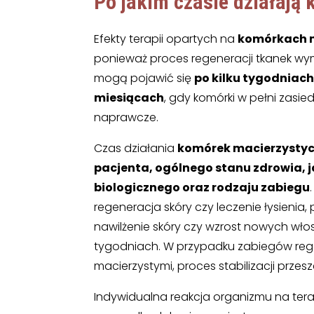
Po jakim czasie działają
Efekty terapii opartych na
komórkach 
ponieważ proces regeneracji tkanek wy
mogą pojawić się
po kilku tygodniac
miesiącach
, gdy komórki w pełni zasi
naprawcze.
Czas działania
komórek macierzysty
pacjenta, ogólnego stanu zdrowia, 
biologicznego oraz rodzaju zabiegu
regeneracja skóry czy leczenie łysienia
nawilżenie skóry czy wzrost nowych wło
tygodniach. W przypadku zabiegów regen
macierzystymi, proces stabilizacji przes
Indywidualna reakcja organizmu na tera