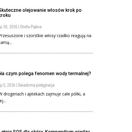
Skuteczne olejowanie włosów krok po
kroku
ip 30, 2026
|
Strefa Piękna
Przesuszone i szorstkie włosy rzadko reagują na
samą...
Na czym polega fenomen wody termalnej?
ip 5, 2026
|
Świadoma pielęgnacja
W drogeriach i aptekach zajmuje całe półki, a
ej...
Letnie SOS dla skóry. Kompendium wiedzy