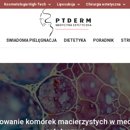
Kosmetologia High-Tech
Liposukcja
Chirurgia estetyczna
ŚWIADOMA PIELĘGNACJA
DIETETYKA
PORADNIK
STR
owanie komórek macierzystych w me