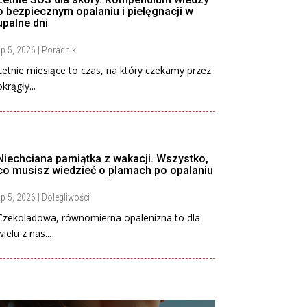
o bezpiecznym opalaniu i pielęgnacji w
upalne dni
ip 5, 2026
|
Poradnik
Letnie miesiące to czas, na który czekamy przez
okrągły...
Niechciana pamiątka z wakacji. Wszystko,
co musisz wiedzieć o plamach po opalaniu
ip 5, 2026
|
Dolegliwości
Czekoladowa, równomierna opalenizna to dla
wielu z nas...