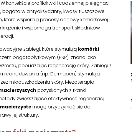
 kontekście profilaktyki i codziennej pielęgnacji
ta, bogata w antyoksydanty, kwasy tłuszczowe
le, które wspierają procesy odnowy komórkowej.
 krążenie i wspomaga transport składników
racji.
nowacyjne zabiegi, które stymulują
komórki
oczem bogatopłytkowym (PRP), znana jako
wzrostu, pobudzając regenerację skóry. Zabiegi z
 i mikronakłuwania (np. Dermapen) stymulują
ez mikrouszkodzenia skóry. Mezoterapia
macierzystych
pozyskanych z tkanki
l
etody zwiększające efektywność regeneracji.
 macierzyste
mogą przyczyniać się do
wy jej struktury.