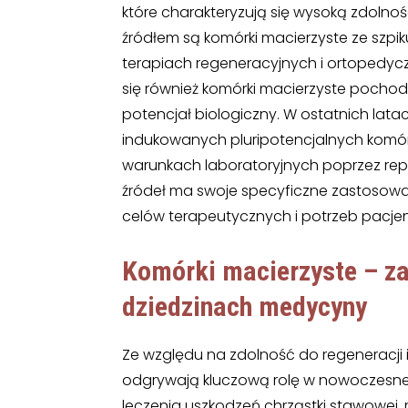
które charakteryzują się wysoką zdolno
źródłem są komórki macierzyste ze szpi
terapiach regeneracyjnych i ortopedy
się również komórki macierzyste pochod
potencjał biologiczny. W ostatnich lata
indukowanych pluripotencjalnych komór
warunkach laboratoryjnych poprzez re
źródeł ma swoje specyficzne zastosowa
celów terapeutycznych i potrzeb pacjen
Komórki macierzyste – z
dziedzinach medycyny
Ze względu na zdolność do regeneracji
odgrywają kluczową rolę w nowoczesnej 
leczenia uszkodzeń chrząstki stawowej, 