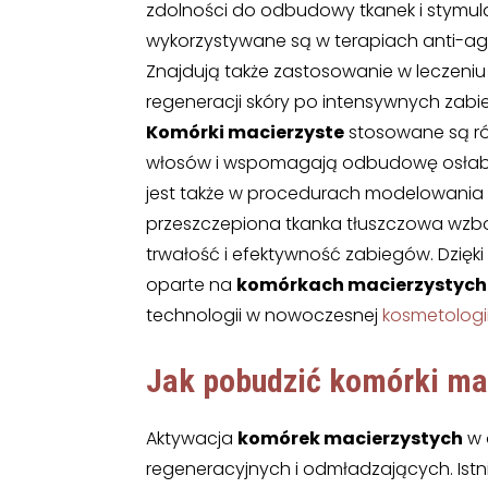
zdolności do odbudowy tkanek i stymulac
wykorzystywane są w terapiach anti-agi
Znajdują także zastosowanie w leczeniu
regeneracji skóry po intensywnych zab
Komórki macierzyste
stosowane są rów
włosów i wspomagają odbudowę osłabio
jest także w procedurach modelowania syl
przeszczepiona tkanka tłuszczowa wzb
trwałość i efektywność zabiegów. Dzięk
oparte na
komórkach macierzystych
technologii w nowoczesnej
kosmetologi
Jak pobudzić komórki ma
Aktywacja
komórek macierzystych
w 
regeneracyjnych i odmładzających. Istn