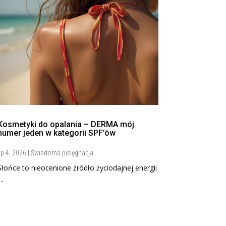
Kosmetyki do opalania – DERMA mój
numer jeden w kategorii SPF’ów
ip 4, 2026
|
Świadoma pielęgnacja
Słońce to nieocenione źródło życiodajnej energii
...