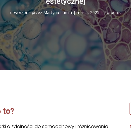
estetycznej
utworzone przez
Martyna Lumin
|
mar 5, 2025
|
Poradnik
 to
?
órki o zdolności do samoodnowy i różnicowania