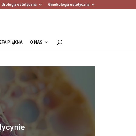
Urologia estetyczna
Ginekologia estetyczna
EFA PIĘKNA
O NAS
dycynie