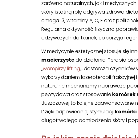
zarówno naturalnych, jak i medycznych. W
skóry istotną rolę odgrywa zdrowa die
omega-3, witaminy A, C, E oraz polifeno
Regularna aktywność fizyczna poprawia
odżywczych do tkanek, co sprzyja regene
W medycynie estetycznej stosuje się in
macierzyste
do działania. Terapia os
„
wampirzy lifting
„, dostarcza czynników 
wykorzystaniem laseroterapii frakcyjnej
naturalne mechanizmy naprawcze poprz
peptydowa oraz stosowanie
komórek 
tłuszczowej to kolejne zaawansowane m
Dzięki odpowiedniej stymulacji
komórki
długotrwałego odmłodzenia skóry i popra