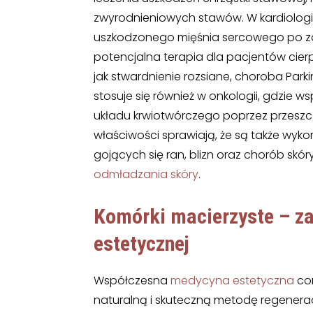
zwyrodnieniowych stawów. W kardiolo
uszkodzonego mięśnia sercowego po zaw
potencjalna terapia dla pacjentów cie
jak stwardnienie rozsiane, choroba Park
stosuje się również w onkologii, gdzie
układu krwiotwórczego poprzez przeszc
właściwości sprawiają, że są także wyk
gojących się ran, blizn oraz chorób skór
odmładzania skóry
.
Komórki macierzyste – z
estetycznej
Współczesna
medycyna estetyczna
cor
naturalną i skuteczną metodę regeneracj