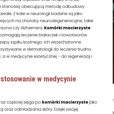
gii stanowią obiecującą metodę odbudowy
ale. Z kolei w neurologii badane są jako
rpiących na choroby neurodegeneracyjne, takie
insona czy Alzheimera.
Komórki macierzyste
 wspomagają leczenie białaczek i nowotworów
zepy szpiku kostnego. Ich wszechstronne
orzystywane w dermatologii do leczenia trudno
y, a w medycynie estetycznej – do regeneracji i
astosowanie
w medycynie
az częściej sięga po
komórki macierzyste
jako
i oraz odmładzania skóry. Dzięki swojej