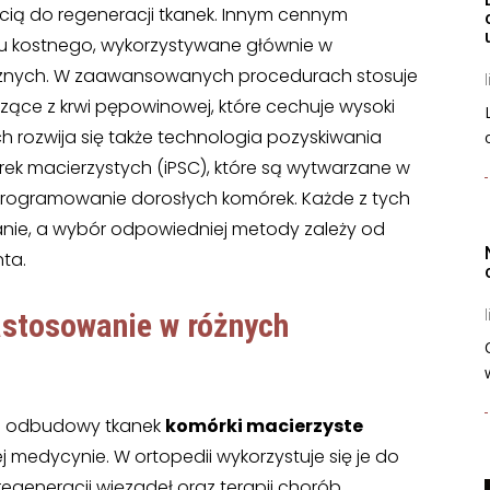
ścią do regeneracji tkanek. Innym cennym
ku kostnego, wykorzystywane głównie w
cznych. W zaawansowanych procedurach stosuje
l
zące z krwi pępowinowej, które cechuje wysoki
ch rozwija się także technologia pozyskiwania
ek macierzystych (iPSC), które są wytwarzane w
programowanie dorosłych komórek. Każde z tych
nie, a wybór odpowiedniej metody zależy od
ta.
astosowanie
w różnych
l
 i odbudowy tkanek
komórki macierzyste
medycynie. W ortopedii wykorzystuje się je do
regeneracji więzadeł oraz terapii chorób