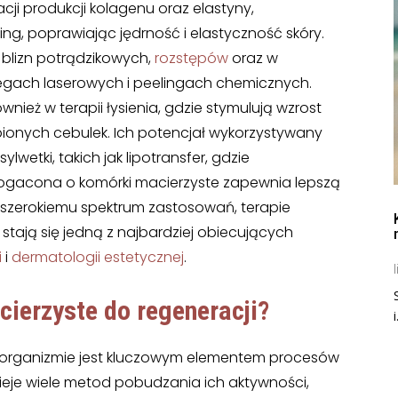
ji produkcji kolagenu oraz elastyny,
ng, poprawiając jędrność i elastyczność skóry.
 blizn potrądzikowych,
rozstępów
oraz w
iegach laserowych i peelingach chemicznych.
nież w terapii łysienia, gdzie stymulują wzrost
nych cebulek. Ich potencjał wykorzystywany
wetki, takich jak lipotransfer, gdzie
ogacona o komórki macierzyste zapewnia lepszą
i szerokiemu spektrum zastosowań, terapie
stają się jedną z najbardziej obiecujących
i
i
dermatologii estetycznej
.
l
cierzyste
do regeneracji?
i
organizmie jest kluczowym elementem procesów
ieje wiele metod pobudzania ich aktywności,