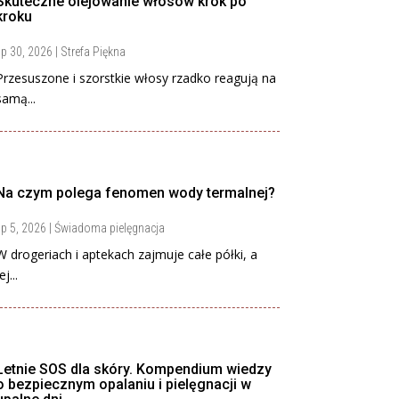
Skuteczne olejowanie włosów krok po
kroku
ip 30, 2026
|
Strefa Piękna
Przesuszone i szorstkie włosy rzadko reagują na
samą...
Na czym polega fenomen wody termalnej?
ip 5, 2026
|
Świadoma pielęgnacja
W drogeriach i aptekach zajmuje całe półki, a
ej...
Letnie SOS dla skóry. Kompendium wiedzy
o bezpiecznym opalaniu i pielęgnacji w