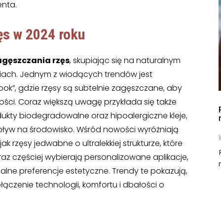
enta.
zęs
w 2024 roku
agęszczania rzęs
, skupiając się na naturalnym
iach. Jednym z wiodących trendów jest
ok”, gdzie rzęsy są subtelnie zagęszczane, aby
ności. Coraz większą uwagę przykłada się także
odukty biodegradowalne oraz hipoalergiczne kleje,
 wpływ na środowisko. Wśród nowości wyróżniają
l
ak rzęsy jedwabne o ultralekkiej strukturze, które
raz częściej wybierają personalizowane aplikacje,
ualne preferencje estetyczne. Trendy te pokazują,
ączenie technologii, komfortu i dbałości o