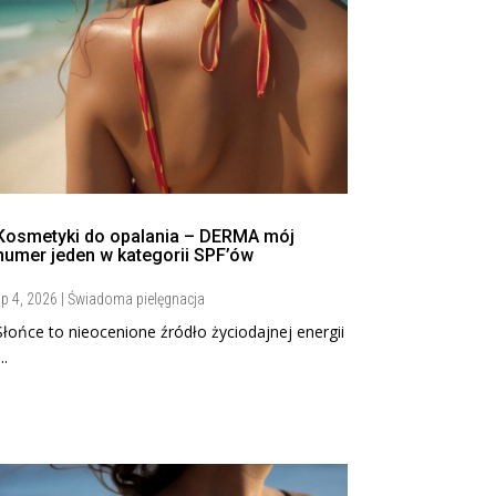
Kosmetyki do opalania – DERMA mój
numer jeden w kategorii SPF’ów
ip 4, 2026
|
Świadoma pielęgnacja
Słońce to nieocenione źródło życiodajnej energii
...