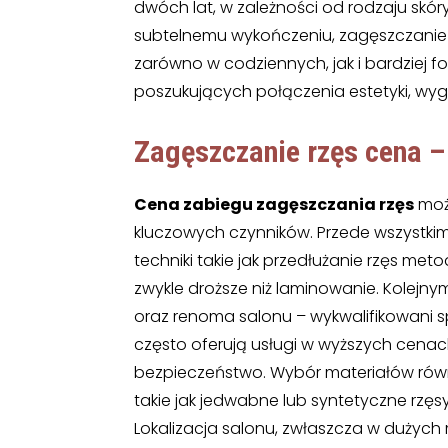
dwóch lat, w zależności od rodzaju skóry 
subtelnemu wykończeniu, zagęszczanie 
zarówno w codziennych, jak i bardziej f
poszukujących połączenia estetyki, wygo
Zagęszczanie rzęs cena
–
Cena zabiegu zagęszczania rzęs
może
kluczowych czynników. Przede wszystk
techniki takie jak przedłużanie rzęs m
zwykle droższe niż laminowanie. Kolejny
oraz renoma salonu – wykwalifikowani s
często oferują usługi w wyższych cenach
bezpieczeństwo. Wybór materiałów równ
takie jak jedwabne lub syntetyczne rzęsy
Lokalizacja salonu, zwłaszcza w duży