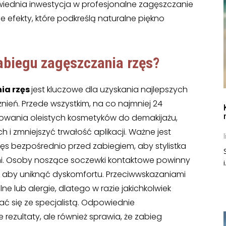
wiednia inwestycja w profesjonalne zagęszczanie
e efekty, które podkreślą naturalne piękno
abiegu
zagęszczania rzęs
?
ia rzęs
jest kluczowe dla uzyskania najlepszych
żnień. Przede wszystkim, na co najmniej 24
sowania oleistych kosmetyków do demakijażu,
 i zmniejszyć trwałość aplikacji. Ważne jest
l
ęs bezpośrednio przed zabiegiem, aby stylistka
i. Osoby noszące soczewki kontaktowe powinny
i
, aby uniknąć dyskomfortu. Przeciwwskazaniami
ne lub alergie, dlatego w razie jakichkolwiek
ać się ze specjalistą. Odpowiednie
rezultaty, ale również sprawia, że zabieg