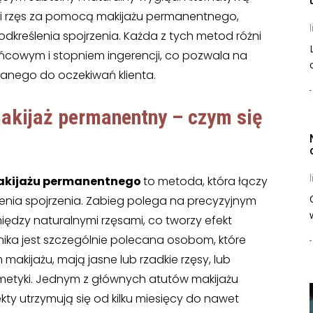
inii rzęs za pomocą makijażu permanentnego,
l
podkreślenia spojrzenia. Każda z tych metod różni
ńcowym i stopniem ingerencji, co pozwala na
anego do oczekiwań klienta.
 makijaż permanentny
– czym się
l
 makijażu permanentnego
to metoda, która łączy
enia spojrzenia. Zabieg polega na precyzyjnym
ędzy naturalnymi rzęsami, co tworzy efekt
technika jest szczególnie polecana osobom, które
akijażu, mają jasne lub rzadkie rzęsy, lub
smetyki. Jednym z głównych atutów makijażu
ty utrzymują się od kilku miesięcy do nawet