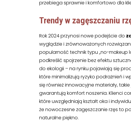
przebiega sprawnie i komfortowo dla kli
Trendy w
zagęszczaniu r
Rok 2024 przynosi nowe podejście do
z
wyglądzie i zrównoważonych rozwiązan
popularność technik typu „no-makeup lo
podkreślić spojrzenie bez efektu sztucz
do ekologii – na rynku pojawiają się pr
które minimalizują ryzyko podrażnień i
się również innowacyjne materiały, takie j
gwarantują komfort noszenia. Klienci co
które uwzględniają kształt oka i indywid
że nowoczesne zagęszczanie rzęs to poł
naturalne piękno.