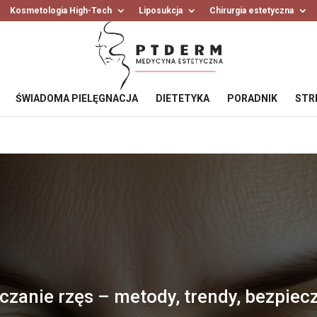
Kosmetologia High-Tech
Liposukcja
Chirurgia estetyczna
ŚWIADOMA PIELĘGNACJA
DIETETYKA
PORADNIK
STR
czanie rzęs – metody, trendy, bezpiec