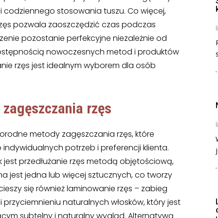
i codziennego stosowania tuszu. Co więcej,
zęs pozwala zaoszczędzić czas podczas
l
rzenie pozostanie perfekcyjne niezależnie od
 dostępnością nowoczesnych metod i produktów
anie rzęs jest idealnym wyborem dla osób
y
zagęszczania rzęs
l
orodne metody zagęszczania rzęs, które
ndywidualnych potrzeb i preferencji klienta.
j
k jest przedłużanie rzęs metodą objętościową,
na jest jedna lub więcej sztucznych, co tworzy
cieszy się również laminowanie rzęs – zabieg
 przyciemnieniu naturalnych włosków, który jest
cym subtelny i naturalny wygląd. Alternatywą