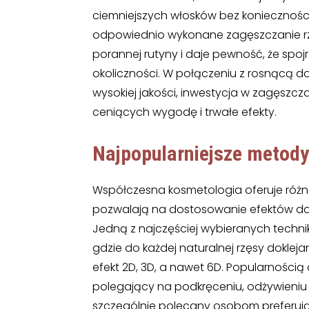
ciemniejszych włosków bez koniecznośc
odpowiednio wykonane zagęszczanie r
porannej rutyny i daje pewność, że spoj
okoliczności. W połączeniu z rosnącą
wysokiej jakości, inwestycja w zagęszcz
ceniących wygodę i trwałe efekty.
Najpopularniejsze metod
Współczesna kosmetologia oferuje różn
pozwalają na dostosowanie efektów do i
Jedną z najczęściej wybieranych techni
gdzie do każdej naturalnej rzęsy dokleja
efekt 2D, 3D, a nawet 6D. Popularnością 
polegający na podkręceniu, odżywieniu i
szczególnie polecany osobom preferują