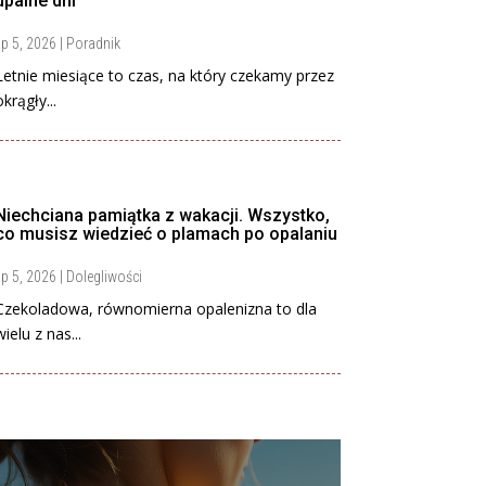
upalne dni
ip 5, 2026
|
Poradnik
Letnie miesiące to czas, na który czekamy przez
okrągły...
Niechciana pamiątka z wakacji. Wszystko,
co musisz wiedzieć o plamach po opalaniu
ip 5, 2026
|
Dolegliwości
Czekoladowa, równomierna opalenizna to dla
wielu z nas...