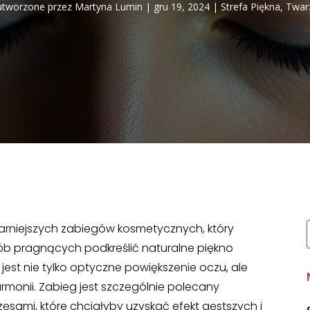
utworzone przez
Martyna Lumin
|
gru 19, 2024
|
Strefa Piękna
,
Twar
larniejszych zabiegów kosmetycznych, który
ób pragnących podkreślić naturalne piękno
 jest nie tylko optyczne powiększenie oczu, ale
armonii. Zabieg jest szczególnie polecany
rzęsami, które chciałyby uzyskać efekt gęstszych i