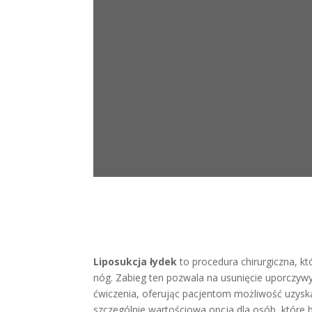
Liposukcja łydek
to procedura chirurgiczna, kt
nóg. Zabieg ten pozwala na usunięcie uporczywyc
ćwiczenia, oferując pacjentom możliwość uzyskan
szczególnie wartościowa opcja dla osób, które 