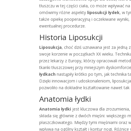
tłuszczu w tej części ciała, co może wpływać n
omówimy różne aspekty
liposukcji łydek
, w t
także opiekę pooperacyjną i oczekiwane wyniki,
ewentualnej procedurze.
Historia Liposukcji
Liposukcja
, choć dziś uznawana jest za jedną 
swoje korzenie w początkach XX wieku. Technika
przez lekarzy z Europy, którzy opracowali meto
tkanki tłuszczowej przy mniejszym dyskomforci
łydkach
nastąpiły krótko po tym, jak technika t
Dzięki innowacjom i udoskonaleniom, liposukcja 
pozwoliło na dokładne kształtowanie nawet tak d
Anatomia łydki
Anatomia łydki
jest kluczowa dla zrozumienia,
składa się głównie z dwóch mięśni: większego m
płaszczkowatego. Między tymi mięśniami oraz wo
wpływa na ogólny kształt i kontur nogi. Różnice 