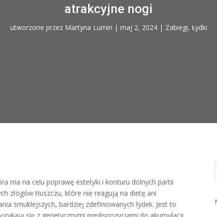
atrakcyjne nogi
utworzone przez
Martyna Lumin
|
maj 2, 2024
|
Zabiegi
,
Łydki
óra ma na celu poprawę estetyki i konturu dolnych partii
h złogów tłuszczu, które nie reagują na dietę ani
ia smuklejszych, bardziej zdefiniowanych łydek. Jest to
borykają się z genetycznymi predispozycjami do akumulacji