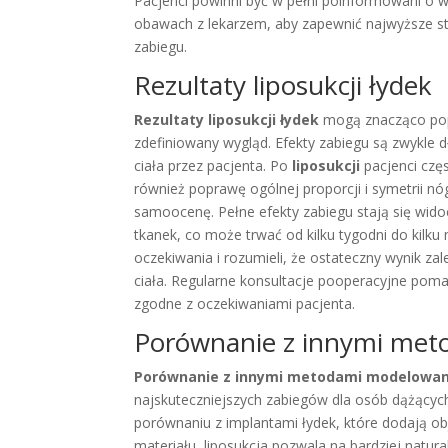
Pacjenci powinni być w pełni poinformowani o w
obawach z lekarzem, aby zapewnić najwyższe st
zabiegu.
Rezultaty liposukcji łydek
Rezultaty liposukcji łydek
mogą znacząco popr
zdefiniowany wygląd. Efekty zabiegu są zwykle 
ciała przez pacjenta. Po
liposukcji
pacjenci częs
również poprawę ogólnej proporcji i symetrii n
samoocenę. Pełne efekty zabiegu stają się wido
tkanek, co może trwać od kilku tygodni do kilku 
oczekiwania i rozumieli, że ostateczny wynik za
ciała. Regularne konsultacje pooperacyjne poma
zgodne z oczekiwaniami pacjenta.
Porównanie z innymi met
Porównanie z innymi metodami modelowan
najskuteczniejszych zabiegów dla osób dążących
porównaniu z implantami łydek, które dodają ob
materiału, liposukcja pozwala na bardziej natur