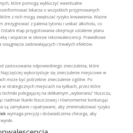
nych, które pomogą wykluczyć ewentualne
i poinformować lekarza o wszystkich przyjmowanych
iektóre z nich mogą zwiększać ryzyko krwawienia. Ważne
em zrezygnować z palenia tytoniu i unikać alkoholu, co
. Ostatni etap przygotowania obejmuje ustalenie planu
ekę i wsparcie w okresie rekonwalescencji. Prawidłowe
a osiągnięcia zadowalających i trwałych efektów.
 od zastosowania odpowiedniego znieczulenia, które
 Najczęściej wykorzystuje się znieczulenie miejscowe w
kach może być potrzebne znieczulenie ogólne. Po
ia w strategicznych miejscach na łydkach, przez które
 techniki polegającej na delikatnym „wybieraniu” tłuszczu,
ąc nadmiar tkanki tłuszczowej i równomiernie konturując
cia są zamykane i opatrywane, aby zminimalizować ryzyko
dek
wymaga precyzji i doświadczenia chirurga, aby
wyniki.
onwalescencja