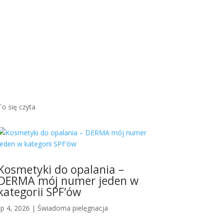
brązow
ym
odcieni
em...
Więcej
To się czyta
Kosmetyki do opalania –
DERMA mój numer jeden w
kategorii SPF’ów
lip 4, 2026
|
Świadoma pielęgnacja