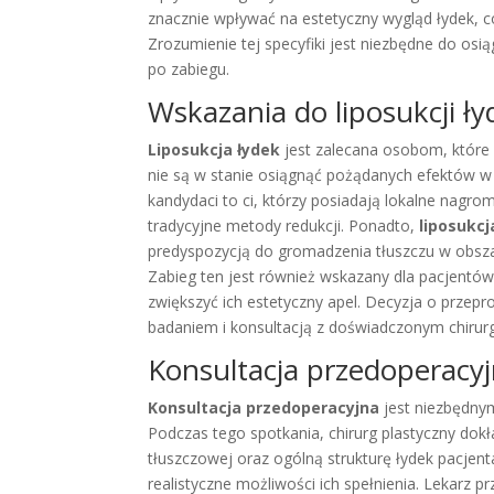
znacznie wpływać na estetyczny wygląd łydek, 
Zrozumienie tej specyfiki jest niezbędne do osi
po zabiegu.
Wskazania do liposukcji ły
Liposukcja łydek
jest zalecana osobom, które 
nie są w stanie osiągnąć pożądanych efektów w zak
kandydaci to ci, którzy posiadają lokalne nagrom
tradycyjne metody redukcji. Ponadto,
liposukcj
predyspozycją do gromadzenia tłuszczu w obszar
Zabieg ten jest również wskazany dla pacjentów
zwiększyć ich estetyczny apel. Decyzja o prze
badaniem i konsultacją z doświadczonym chirur
Konsultacja przedoperacy
Konsultacja przedoperacyjna
jest niezbędny
Podczas tego spotkania, chirurg plastyczny dokł
tłuszczowej oraz ogólną strukturę łydek pacjent
realistyczne możliwości ich spełnienia. Lekarz pr