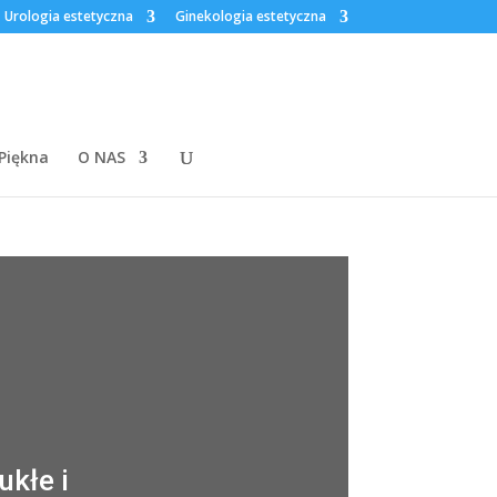
Urologia estetyczna
Ginekologia estetyczna
 Piękna
O NAS
ukłe i