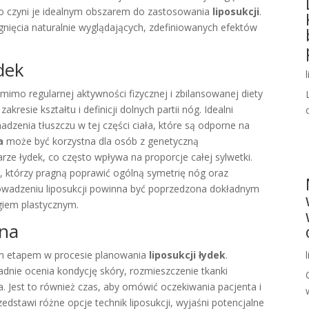
co czyni je idealnym obszarem do zastosowania
liposukcji
.
ągnięcia naturalnie wyglądających, zdefiniowanych efektów
dek
mimo regularnej aktywności fizycznej i zbilansowanej diety
resie kształtu i definicji dolnych partii nóg. Idealni
adzenia tłuszczu w tej części ciała, które są odporne na
a
może być korzystna dla osób z genetyczną
ze łydek, co często wpływa na proporcje całej sylwetki.
, którzy pragną poprawić ogólną symetrię nóg oraz
prowadzeniu liposukcji powinna być poprzedzona dokładnym
giem plastycznym.
jna
m etapem w procesie planowania
liposukcji łydek
.
adnie ocenia kondycję skóry, rozmieszczenie tkanki
a. Jest to również czas, aby omówić oczekiwania pacjenta i
zedstawi różne opcje technik liposukcji, wyjaśni potencjalne