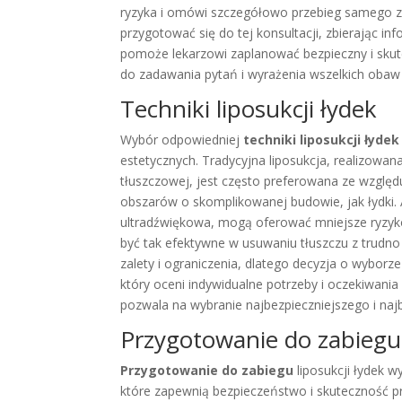
ryzyka i omówi szczegółowo przebieg samego za
przygotować się do tej konsultacji, zbierając inf
pomoże lekarzowi zaplanować bezpieczny i skute
do zadawania pytań i wyrażenia wszelkich obaw
Techniki liposukcji łydek
Wybór odpowiedniej
techniki liposukcji łydek
estetycznych. Tradycyjna liposukcja, realizowan
tłuszczowej, jest często preferowana ze wzgl
obszarów o skomplikowanej budowie, jak łydki. 
ultradźwiękowa, mogą oferować mniejsze ryzyko 
być tak efektywne w usuwaniu tłuszczu z trudn
zalety i ograniczenia, dlatego decyzja o wyborz
który oceni indywidualne potrzeby i oczekiwani
pozwala na wybranie najbezpieczniejszego i naj
Przygotowanie do zabiegu
Przygotowanie do zabiegu
liposukcji łydek 
które zapewnią bezpieczeństwo i skuteczność pr