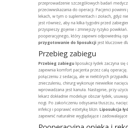
przeprowadzenie szczegółowych badań medycz
przeciwwskazania do operacji. Pacjenci powinn
lekach, w tym o suplementach i ziołach, gdyż n
jest również, aby na kilka tygodni przed zabiegi
przyspieszy gojenie i zmniejszy ryzyko powikłań
pooperacyjnego, który zapewni odpowiednią opi
przygotowanie do liposukcji
jest kluczowe dl
Przebieg zabiegu
Przebieg zabiegu
liposukcji łydek zaczyna się
zapewnia komfort pacjenta przez całą operację.
połączeniu z sedacją, ale w niektórych przypad
znieczuleniu, chirurg wykonuje niewielkie nacięc
wprowadzana jest kanuła. Następnie, przy użyciu
lekarz dokładnie modeluje obszar łydek, usuwaj
nogi. Po zakończeniu odsysania tłuszczu, nacię
infekcji i poprawić estetykę blizn.
Liposukcja ły
zapewnić naturalnie wyglądające i zadowalające 
Pooperacyjna opieka i rek