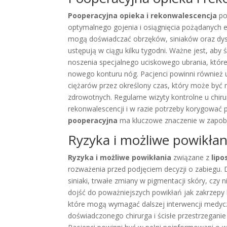
Pooperacyjna opieka i rekonwalescencja
p
optymalnego gojenia i osiągnięcia pożądanych 
mogą doświadczać obrzęków, siniaków oraz dys
ustępują w ciągu kilku tygodni. Ważne jest, aby
noszenia specjalnego uciskowego ubrania, któ
nowego konturu nóg. Pacjenci powinni również 
ciężarów przez określony czas, który może być r
zdrowotnych. Regularne wizyty kontrolne u chi
rekonwalescencji i w razie potrzeby korygować
pooperacyjna
ma kluczowe znaczenie w zapobie
Ryzyka i możliwe powikłan
Ryzyka i możliwe powikłania
związane z
lipo
rozważenia przed podjęciem decyzji o zabiegu. D
siniaki, trwałe zmiany w pigmentacji skóry, cz
dojść do poważniejszych powikłań jak zakrzepy k
które mogą wymagać dalszej interwencji medyc
doświadczonego chirurga i ścisłe przestrzeganie