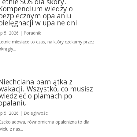
Letnie SOS dla skóry.
Kompendium wiedzy o
bezpiecznym opalaniu i
pielęgnacji w upalne dni
lip 5, 2026
|
Poradnik
Letnie miesiące to czas, na który czekamy przez
okrągły...
Niechciana pamiątka z
wakacji. Wszystko, co musisz
wiedzieć o plamach po
opalaniu
lip 5, 2026
|
Dolegliwości
Czekoladowa, równomierna opalenizna to dla
wielu z nas...