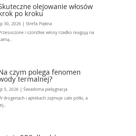
Skuteczne olejowanie włosów
krok po kroku
lip 30, 2026
|
Strefa Piękna
Przesuszone i szorstkie włosy rzadko reagują na
samą...
Na czym polega fenomen
wody termalnej?
lip 5, 2026
|
Świadoma pielęgnacja
W drogeriach i aptekach zajmuje całe półki, a
ej...