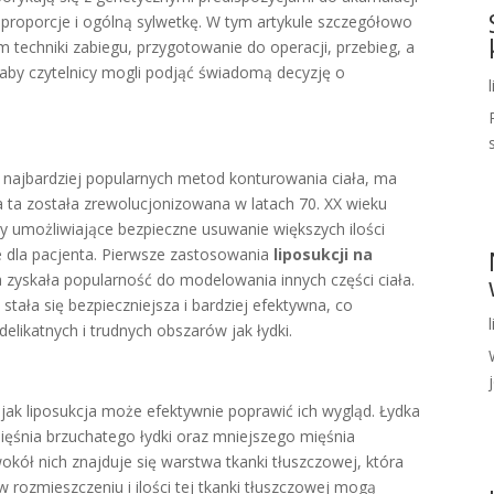
a proporcje i ogólną sylwetkę. W tym artykule szczegółowo
ym techniki zabiegu, przygotowanie do operacji, przebieg, a
 aby czytelnicy mogli podjąć świadomą decyzję o
z najbardziej popularnych metod konturowania ciała, ma
 ta została zrewolucjonizowana w latach 70. XX wieku
dy umożliwiające bezpieczne usuwanie większych ilości
e dla pacjenta. Pierwsze zastosowania
liposukcji na
a zyskała popularność do modelowania innych części ciała.
stała się bezpieczniejsza i bardziej efektywna, co
elikatnych i trudnych obszarów jak łydki.
j
 jak liposukcja może efektywnie poprawić ich wygląd. Łydka
ięśnia brzuchatego łydki oraz mniejszego mięśnia
kół nich znajduje się warstwa tkanki tłuszczowej, która
w rozmieszczeniu i ilości tej tkanki tłuszczowej mogą