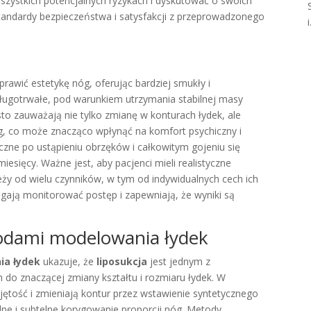
szystkich potencjalnych ryzykach i dyskutować o swoich
andardy bezpieczeństwa i satysfakcji z przeprowadzonego
i
awić estetykę nóg, oferując bardziej smukły i
długotrwałe, pod warunkiem utrzymania stabilnej masy
to zauważają nie tylko zmianę w konturach łydek, ale
óg, co może znacząco wpłynąć na komfort psychiczny i
czne po ustąpieniu obrzęków i całkowitym gojeniu się
miesięcy. Ważne jest, aby pacjenci mieli realistyczne
leży od wielu czynników, w tym od indywidualnych cech ich
gają monitorować postęp i zapewniają, że wyniki są
odami modelowania łydek
ia łydek
ukazuje, że
liposukcja
jest jednym z
 do znaczącej zmiany kształtu i rozmiaru łydek. W
jętość i zmieniają kontur przez wstawienie syntetycznego
alne i subtelne korygowanie proporcji nóg. Metody