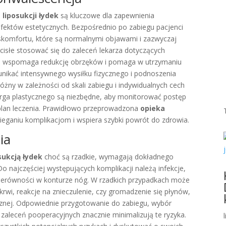
o
liposukcji łydek
są kluczowe dla zapewnienia
efektów estetycznych. Bezpośrednio po zabiegu pacjenci
komfortu, które są normalnymi objawami i zazwyczaj
 ścisłe stosować się do zaleceń lekarza dotyczących
re wspomaga redukcję obrzęków i pomaga w utrzymaniu
unikać intensywnego wysiłku fizycznego i podnoszenia
óżny w zależności od skali zabiegu i indywidualnych cech
rurga plastycznego są niezbędne, aby monitorować postęp
 plan leczenia. Prawidłowo przeprowadzona
opieka
ganiu komplikacjom i wspiera szybki powrót do zdrowia.
ia
sukcją łydek
choć są rzadkie, wymagają dokładnego
o najczęściej występujących komplikacji należą infekcje,
y nierówności w konturze nóg. W rzadkich przypadkach może
rwi, reakcje na znieczulenie, czy gromadzenie się płynów,
znej. Odpowiednie przygotowanie do zabiegu, wybór
 zaleceń pooperacyjnych znacznie minimalizują te ryzyka.