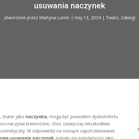
usuwania naczynek
utworzone przez
Martyna Lumin
|
maj 13, 2024
|
Twarz
,
Zabiegi
e, znane jako
naczynka
, mogą być powodem dyskomfortu
kro-naczynia krwionośne, choć zazwyczaj nieszkodliwe
t kosmetyczny. W odpowiedzi na rosnące zapotrzebowanie
rowe usuwanie naczynek
zyskało na popularności jako