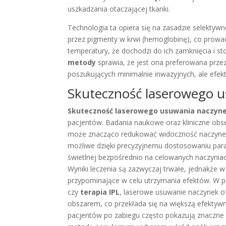
uszkadzania otaczającej tkanki.
Technologia ta opiera się na zasadzie selektywn
przez pigmenty w krwi (hemoglobinę), co prowad
temperatury, że dochodzi do ich zamknięcia i s
metody
sprawia, że jest ona preferowana przez
poszukujących minimalnie inwazyjnych, ale efe
Skuteczność laserowego 
Skuteczność laserowego usuwania naczyn
pacjentów. Badania naukowe oraz kliniczne obs
może znacząco redukować widoczność naczynek, 
możliwe dzięki precyzyjnemu dostosowaniu para
świetlnej bezpośrednio na celowanych naczyniac
Wyniki leczenia są zazwyczaj trwałe, jednakże
przypominające w celu utrzymania efektów. W 
czy
terapia IPL
, laserowe usuwanie naczynek of
obszarem, co przekłada się na większą efektywn
pacjentów po zabiegu często pokazują znaczne z