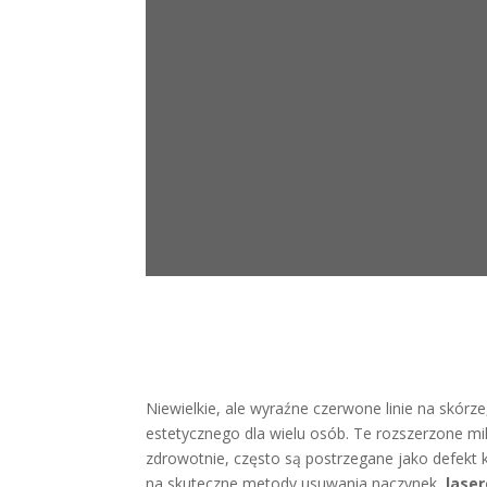
Niewielkie, ale wyraźne czerwone linie na skórz
estetycznego dla wielu osób. Te rozszerzone mi
zdrowotnie, często są postrzegane jako defek
na skuteczne metody usuwania naczynek,
lase