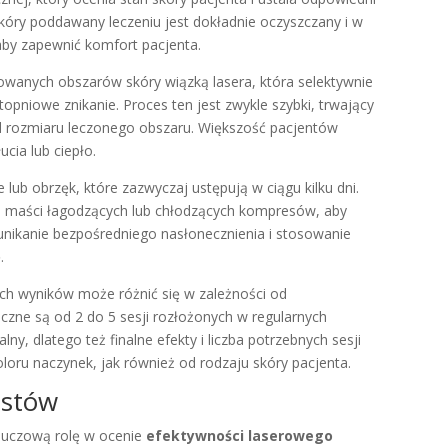
kóry poddawany leczeniu jest dokładnie oczyszczany i w
 aby zapewnić komfort pacjenta.
owanych obszarów skóry wiązką lasera, która selektywnie
topniowe znikanie. Proces ten jest zwykle szybki, trwający
 od rozmiaru leczonego obszaru. Większość pacjentów
ucia lub ciepło.
 lub obrzęk, które zazwyczaj ustępują w ciągu kilku dni.
ch maści łagodzących lub chłodzących kompresów, aby
unikanie bezpośredniego nasłonecznienia i stosowanie
.
ych wyników może różnić się w zależności od
czne są od 2 do 5 sesji rozłożonych w regularnych
ny, dlatego też finalne efekty i liczba potrzebnych sesji
oloru naczynek, jak również od rodzaju skóry pacjenta.
istów
luczową rolę w ocenie
efektywności laserowego