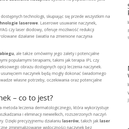
dostępnych technologii, skupiając się przede wszystkim na
hnologie laserowe
. Laserowe usuwanie naczynek,
d:YAG czy laser diodowy, oferuje możliwość redukcji
rolowane działanie światła na zmienione naczynia
abiegu
, ale także omówimy jego zalety i potencjalne
mi popularnymi terapiami, takimi jak terapia IPL czy
leksowego obrazu dostępnych opcji leczenia naczynek.
ne usunięciem naczynek będą mogły dokonać świadomego
uwadze własne potrzeby, oczekiwania oraz potencjalne
k – co to jest?
j
 metoda leczenia dermatologicznego, która wykorzystuje
zkadzania i eliminacji niewielkich, rozszerzonych naczyń
y. Dzięki precyzyjnemu działaniu
laserów
, takich jak
laser
eczne zminimalizowanie widoczności naczynek bez