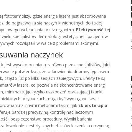
ej fototermolizy, gdzie energia lasera jest absorbowana
zi do nagrzewania się naczyń krwionośnych do takiej
topniowego wchłaniania przez organizm.
Efektywność tej
 wielu specjalistów dermatologii estetycznej i pacjentów
ktywnych rozwiązań w walce z problemami skórnymi.
usuwania naczynek
ek
jest wysoko oceniana zarówno przez specjalistów, jak i
erwacje potwierdzają, że odpowiednio dobrany typ lasera
często już po kilku sesjach zabiegowych. Efekty te są
metrów lasera, co pozwala na skoncentrowanie energii
h, minimalizując ryzyko uszkodzeń otaczającej tkanki.
 w niektórych przypadkach mogą być wymagane sesje
porównaniu z innymi metodami takimi jak
skleroterapia
eruje bardziej precyzyjną kontrolę nad leczonym
ość i bezpieczeństwo procedury. Wyniki badania
adowolenie z estetycznych efektów leczenia, co czyni tę