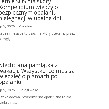
Letnie SOS dla skóry.
Kompendium wiedzy o
bezpiecznym opalaniu i
pielęgnacji w upalne dni
lip 5, 2026
|
Poradnik
Letnie miesiące to czas, na który czekamy przez
okrągły...
Niechciana pamiątka z
wakacji. Wszystko, co musisz
wiedzieć o plamach po
opalaniu
lip 5, 2026
|
Dolegliwości
Czekoladowa, równomierna opalenizna to dla
wielu z nas...