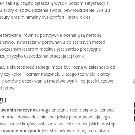
 ten zabieg, często zgłaszają wysoki poziom satysfakcji z
skóry oraz zwiększenie swojej pewności siebie. Wielu z
edury oraz minimalny dyskomfort i krótki okres
y estetycznej również pozytywnie oceniają tę metodę,
czeństwo, zwłaszcza w porównaniu do starszych metod
nowoczesnym laserom możliwe jest bardzo precyzyjne
zuje ryzyko uszkodzenia otaczającej tkanki.
nić, a skuteczność zabiegu może być różna w zależności od
ry czy kolor i rozmiar naczynek. Dlatego też wielu lekarzy
nie omówić oczekiwania i możliwe wyniki, co jest kluczowe
efektów.
gu
usuwania naczynek
mogą znacznie różnić się w zależności
ki, renoma i doświadczenie specjalisty przeprowadzającego
 większości krajów, zwłaszcza w centrach miejskich, dostęp
usuwanie naczynek
jest stosunkowo dobry, co ułatwia