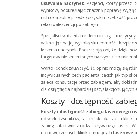
usuwania naczynek
. Pacjenci, którzy przeszli
wyników, podkreślając znaczną poprawę wyglądu 
nich ceni sobie przede wszystkim szybkość proc
rekonwalescencji po zabiegu.
Specjaliści w dziedzinie dermatologii i medycyn
wskazując na jej wysoką skuteczność i bezpie
leczenia naczynek. Podkreślają oni, że dzięki 
targetowanie zmienionych naczynek, co minimali
Warto jednak zauważyć, że opinie mogą się róż
indywidualnych cech pacjenta, takich jak typ skó
zaleca konsultacje przed zabiegiem, aby dokład
dla osiągnięcia najbardziej satysfakcjonujących 
Koszty i dostępność zabie
Koszty i dostępność zabiegu laserowego 
od wielu czynników, takich jak lokalizacja klini
zabieg, jak również rodzaj używanego lasera. W
do nowoczesnych klinik oferujących
laserowe 