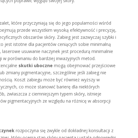
cych poprawić wygląd swojej skóry.
zalet, które przyczyniają się do jego popularności wśród
obejmują przede wszystkim wysoką efektywność i precyzję,
cyficznych obszarów skóry. Zabieg jest zazwyczaj szybki i
o jest istotne dla pacjentów ceniących sobie minimalną
 laserowe usuwanie naczynek jest procedurą minimalnie
cji w porównaniu do bardziej inwazyjnych metod.
tencjalne
skutki uboczne
mogą obejmować przejściowe
 lub zmiany pigmentacyjne, szczególnie jeśli zabieg nie
nością. Koszt zabiegu może być również wyższy w
ycznych, co może stanowić barierę dla niektórych
b, zwłaszcza z ciemniejszym typem skóry, istnieje
tów pigmentacyjnych ze względu na różnicę w absorpcji
czynek
rozpoczyna się zwykle od dokładnej konsultacji z
nej, który ocenia stan skóry pacjenta i ustala odpowiedni