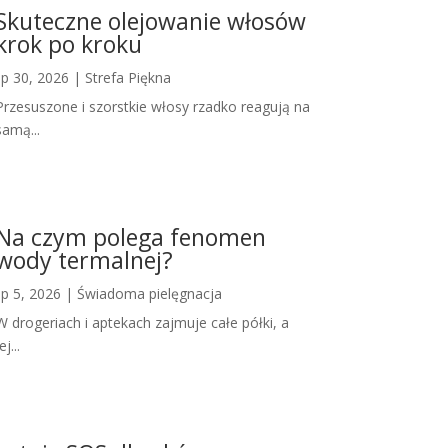
Skuteczne olejowanie włosów
krok po kroku
lip 30, 2026
|
Strefa Piękna
Przesuszone i szorstkie włosy rzadko reagują na
samą...
Na czym polega fenomen
wody termalnej?
lip 5, 2026
|
Świadoma pielęgnacja
W drogeriach i aptekach zajmuje całe półki, a
ej...