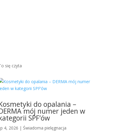
brązow
ym
odcieni
em...
Więcej
To się czyta
Kosmetyki do opalania –
DERMA mój numer jeden w
kategorii SPF’ów
lip 4, 2026
|
Świadoma pielęgnacja