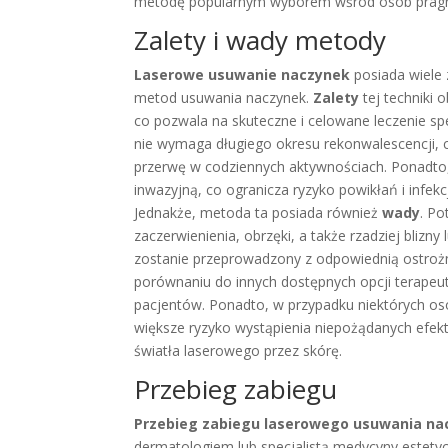
metodę popularnym wyborem wśród osób pragną
Zalety i wady metody
Laserowe usuwanie naczynek
posiada wiele 
metod usuwania naczynek.
Zalety
tej techniki 
co pozwala na skuteczne i celowane leczenie spe
nie wymaga długiego okresu rekonwalescencji, c
przerwę w codziennych aktywnościach. Ponadto,
inwazyjną, co ogranicza ryzyko powikłań i infek
Jednakże, metoda ta posiada również
wady
. Po
zaczerwienienia, obrzęki, a także rzadziej blizny
zostanie przeprowadzony z odpowiednią ostroż
porównaniu do innych dostępnych opcji terapeut
pacjentów. Ponadto, w przypadku niektórych osó
większe ryzyko wystąpienia niepożądanych efek
światła laserowego przez skórę.
Przebieg zabiegu
Przebieg zabiegu laserowego usuwania na
dermatologiem lub specjalistą medycyny estetycz