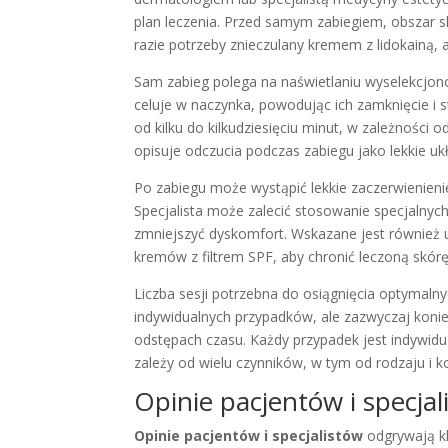
plan leczenia. Przed samym zabiegiem, obszar s
razie potrzeby znieczulany kremem z lidokainą,
Sam zabieg polega na naświetlaniu wyselekcjon
celuje w naczynka, powodując ich zamknięcie i s
od kilku do kilkudziesięciu minut, w zależności
opisuje odczucia podczas zabiegu jako lekkie ukł
Po zabiegu może wystąpić lekkie zaczerwienienie
Specjalista może zalecić stosowanie specjalny
zmniejszyć dyskomfort. Wskazane jest również 
kremów z filtrem SPF, aby chronić leczoną skórę
Liczba sesji potrzebna do osiągnięcia optymaln
indywidualnych przypadków, ale zazwyczaj konie
odstępach czasu. Każdy przypadek jest indywidual
zależy od wielu czynników, w tym od rodzaju i k
Opinie pacjentów i specjal
Opinie pacjentów i specjalistów
odgrywają k