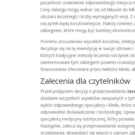
pacjentom znalezienie odpowiedniego miejsca n
Ceny zabiegu mogą wahać się od kilkuset do kilk
obszaru leczonego i liczby wymaganych sesji. Z 
naczynek będą kosztowniejsze. Należy również zw
zabiegowe, które mogą być bardziej ekonomiczne
Pomimo stosunkowo wysokich kosztów, efektywn
decyduje się na tę inwestycję w swoje zdrowie i 
których tradycyjne metody leczenia naczynek oka
zainteresowani tym zabiegiem powinni rozważyć
finansowania oferowane przez niektóre kliniki, a
Zalecenia dla czytelników
Przed podjęciem decyzji o przeprowadzeniu
la
zbadanie wszystkich aspektów związanych z tym
wybór odpowiedniego specjalisty i kliniki, które
odpowiednie doświadczenie i technologię. Upewn
specjalistą medycyny estetycznej, który posia
Następnie, zaleca się przeprowadzenie wstępne
oczekiwania, dowiedzieć się więcej o samym zab