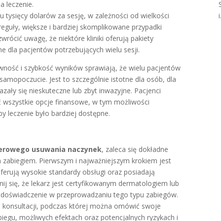
a leczenie.
i
u tysięcy dolarów za sesję, w zależności od wielkości
reguły, większe i bardziej skomplikowane przypadki
rócić uwagę, że niektóre kliniki oferują pakiety
 dla pacjentów potrzebujących wielu sesji.
ość i szybkość wyników sprawiają, że wielu pacjentów
samopoczucie. Jest to szczególnie istotne dla osób, dla
zały się nieskuteczne lub zbyt inwazyjne. Pacjenci
 wszystkie opcje finansowe, w tym możliwości
by leczenie było bardziej dostępne.
serowego usuwania naczynek
, zaleca się dokładne
 zabiegiem. Pierwszym i najważniejszym krokiem jest
 oferują wysokie standardy obsługi oraz posiadają
ij się, że lekarz jest certyfikowanym dermatologiem lub
da doświadczenie w przeprowadzaniu tego typu zabiegów.
j konsultacji, podczas której można omówić swoje
iegu, możliwych efektach oraz potencjalnych ryzykach i