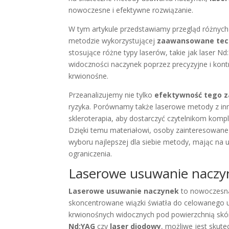
nowoczesne i efektywne rozwiązanie.
W tym artykule przedstawiamy przegląd różnych 
metodzie wykorzystującej
zaawansowane tec
stosujące różne typy laserów, takie jak laser N
widoczności naczynek poprzez precyzyjne i kont
krwionośne.
Przeanalizujemy nie tylko
efektywność tego z
ryzyka. Porównamy także laserowe metody z inny
skleroterapia, aby dostarczyć czytelnikom komp
Dzięki temu materiałowi, osoby zainteresowa
wyboru najlepszej dla siebie metody, mając na 
ograniczenia.
Laserowe usuwanie naczyne
Laserowe usuwanie naczynek
to nowoczesna
skoncentrowane wiązki światła do celowanego us
krwionośnych widocznych pod powierzchnią skór
Nd:YAG
czy
laser diodowy
, możliwe jest skut