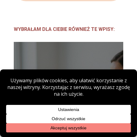
WYBRAŁAM DLA CIEBIE RÓWNIEŻ TE WPISY:
WOLUMETRIA TWARZY –
NOWOCZESNA METODA
ODMŁADZANIA TWARZY BEZ
SKALPELA
Współczesna medycyna estetyczna
stawia na metody, które poprawiają
wygląd w subtelny i bezpieczny...