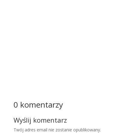
satysfa
kcji to
funda
ment
naszeg
o
ogólne
go...
Więcej
0 komentarzy
Wyślij komentarz
Twój adres email nie zostanie opublikowany.