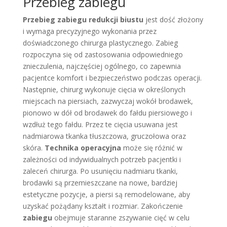
Przebieg zabiegu
Przebieg zabiegu redukcji biustu
jest dość złożony
i wymaga precyzyjnego wykonania przez
doświadczonego chirurga plastycznego. Zabieg
rozpoczyna się od zastosowania odpowiedniego
znieczulenia, najczęściej ogólnego, co zapewnia
pacjentce komfort i bezpieczeństwo podczas operacji.
Następnie, chirurg wykonuje cięcia w określonych
miejscach na piersiach, zazwyczaj wokół brodawek,
pionowo w dół od brodawek do fałdu piersiowego i
wzdłuż tego fałdu. Przez te cięcia usuwana jest
nadmiarowa tkanka tłuszczowa, gruczołowa oraz
skóra.
Technika operacyjna
może się różnić w
zależności od indywidualnych potrzeb pacjentki i
zaleceń chirurga. Po usunięciu nadmiaru tkanki,
brodawki są przemieszczane na nowe, bardziej
estetyczne pozycje, a piersi są remodelowane, aby
uzyskać pożądany kształt i rozmiar. Zakończenie
zabiegu
obejmuje staranne zszywanie cięć w celu