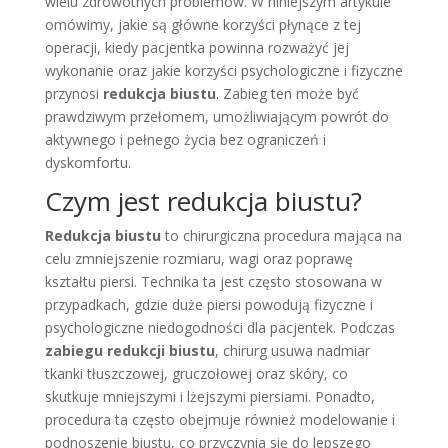
wielu zdrowotnych problemów. W niniejszym artykule
omówimy, jakie są główne korzyści płynące z tej
operacji, kiedy pacjentka powinna rozważyć jej
wykonanie oraz jakie korzyści psychologiczne i fizyczne
przynosi
redukcja biustu
. Zabieg ten może być
prawdziwym przełomem, umożliwiającym powrót do
aktywnego i pełnego życia bez ograniczeń i
dyskomfortu.
Czym jest redukcja biustu?
Redukcja biustu
to chirurgiczna procedura mająca na
celu zmniejszenie rozmiaru, wagi oraz poprawę
kształtu piersi. Technika ta jest często stosowana w
przypadkach, gdzie duże piersi powodują fizyczne i
psychologiczne niedogodności dla pacjentek. Podczas
zabiegu redukcji biustu
, chirurg usuwa nadmiar
tkanki tłuszczowej, gruczołowej oraz skóry, co
skutkuje mniejszymi i lżejszymi piersiami. Ponadto,
procedura ta często obejmuje również modelowanie i
podnoszenie biustu, co przyczynia się do lepszego