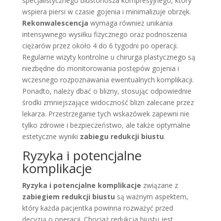
specjalistycznego biustonosza kompresyjnego, który
wspiera piersi w czasie gojenia i minimalizuje obrzęk.
Rekonwalescencja
wymaga również unikania
intensywnego wysiłku fizycznego oraz podnoszenia
ciężarów przez około 4 do 6 tygodni po operacji.
Regularne wizyty kontrolne u chirurga plastycznego są
niezbędne do monitorowania postępów gojenia i
wczesnego rozpoznawania ewentualnych komplikacji.
Ponadto, należy dbać o blizny, stosując odpowiednie
środki zmniejszające widoczność blizn zalecane przez
lekarza. Przestrzeganie tych wskazówek zapewni nie
tylko zdrowie i bezpieczeństwo, ale także optymalne
estetyczne wyniki
zabiegu redukcji biustu
.
Ryzyka i potencjalne
komplikacje
Ryzyka i potencjalne komplikacje
związane z
zabiegiem redukcji biustu
są ważnym aspektem,
który każda pacjentka powinna rozważyć przed
decyzją o operacji. Chociaż redukcja biustu jest