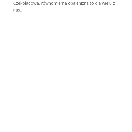
Czekoladowa, równomierna opalenizna to dla wielu z
nas...
Scho
dząc
a
skór
a po
opal
aniu.
Dlac
zego
nask
órek
się
łuszc
zy i
jak
go