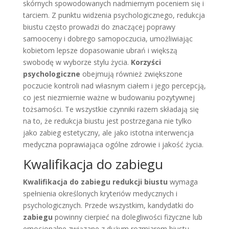
skórnych spowodowanych nadmiernym poceniem się i
tarciem. Z punktu widzenia psychologicznego, redukcja
biustu często prowadzi do znaczącej poprawy
samooceny i dobrego samopoczucia, umożliwiając
kobietom lepsze dopasowanie ubrań i większą
swobodę w wyborze stylu życia.
Korzyści
psychologiczne
obejmują również zwiększone
poczucie kontroli nad własnym ciałem i jego percepcją,
co jest niezmiernie ważne w budowaniu pozytywnej
tożsamości. Te wszystkie czynniki razem składają się
na to, że redukcja biustu jest postrzegana nie tylko
jako zabieg estetyczny, ale jako istotna interwencja
medyczna poprawiająca ogólne zdrowie i jakość życia.
Kwalifikacja do zabiegu
Kwalifikacja do zabiegu redukcji biustu
wymaga
spełnienia określonych kryteriów medycznych i
psychologicznych. Przede wszystkim, kandydatki do
zabiegu
powinny cierpieć na dolegliwości fizyczne lub
emocjonalne związane z dużym rozmiarem biustu,