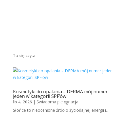
wym
odcieni
em...
Więcej
To się czyta
Kosmetyki do opalania – DERMA mój numer
jeden w kategorii SPF’ów
lip 4, 2026
|
Świadoma pielęgnacja
Słońce to nieocenione źródło życiodajnej energii i...