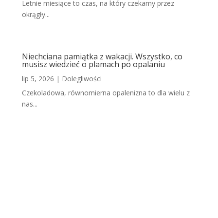
Letnie miesiące to czas, na który czekamy przez
okrągły...
Niechciana pamiątka z wakacji. Wszystko, co
musisz wiedzieć o plamach po opalaniu
lip 5, 2026
|
Dolegliwości
Czekoladowa, równomierna opalenizna to dla wielu z
nas...
Scho
dząc
a
skór
a po
opal
aniu.