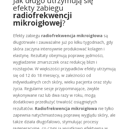
Jak długo utrzymują się
efekty zabiegu
radiofrekwencji
mikroigłowej
?
Efekty zabiegu
radiofrekwencja mikroigłowa
są
długotrwałe i zauważalne już po kilku tygodniach, gdy
skóra zaczyna intensywnie produkować kolagen i
elastynę. Rezultaty obejmują poprawę jędrności,
wygładzenie zmarszczek oraz redukcję blizn i
rozstępów. W większości przypadków efekty utrzymują
się od 12 do 18 miesięcy, w zależności od
indywidualnych cech skóry, wieku pacjenta oraz stylu
życia. Regularne sesje przypominające, zwykle
wykonywane raz lub dwa razy w roku, mogą
dodatkowo przedłużyć trwałość osiągniętych
rezultatów.
Radiofrekwencja mikroigłowa
nie tylko
zapewnia natychmiastową poprawę wyglądu skóry, ale
także działa długofalowo, stymulując procesy
regeneracyjne, co czyni ją wyjątkowo efektywną w