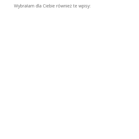
Wybrałam dla Ciebie również te wpisy:
Wol
ume
tria
twar
zy –
now
ocze
sna
met
oda
odm
ładz
ania
twar
zy
bez
skal