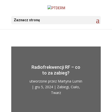
Zaznacz stronę
Radiofrekwencji RF – co
to za zabieg?
utworzone przez
Martyna Lumin
|
gru 5, 2024
|
Zabiegi
,
Ciało
,
Twarz