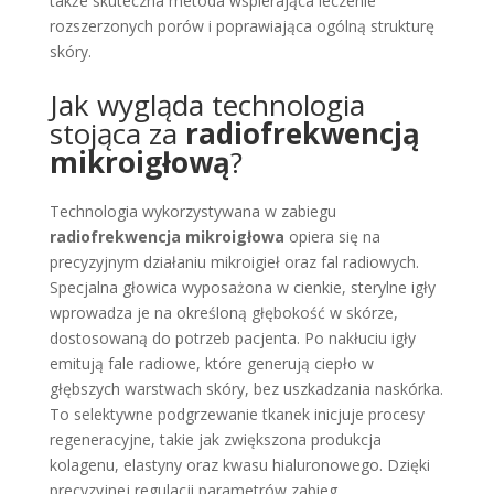
także skuteczna metoda wspierająca leczenie
rozszerzonych porów i poprawiająca ogólną strukturę
skóry.
Jak wygląda technologia
stojąca za
radiofrekwencją
mikroigłową
?
Technologia wykorzystywana w zabiegu
radiofrekwencja mikroigłowa
opiera się na
precyzyjnym działaniu mikroigieł oraz fal radiowych.
Specjalna głowica wyposażona w cienkie, sterylne igły
wprowadza je na określoną głębokość w skórze,
dostosowaną do potrzeb pacjenta. Po nakłuciu igły
emitują fale radiowe, które generują ciepło w
głębszych warstwach skóry, bez uszkadzania naskórka.
To selektywne podgrzewanie tkanek inicjuje procesy
regeneracyjne, takie jak zwiększona produkcja
kolagenu, elastyny oraz kwasu hialuronowego. Dzięki
precyzyjnej regulacji parametrów zabieg