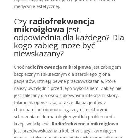
medycynie estetycznej.
Czy
radiofrekwencja
mikroigłowa
jest
odpowiednia dla każdego? Dla
kogo zabieg może być
niewskazany?
Choć
radiofrekwencja mikroigłowa
jest zabiegiem
bezpiecznym i skutecznym dla szerokiego grona
pacjentów, istnieją pewne przeciwwskazania, które
należy uwzględnić przed jego wykonaniem. Zabieg nie
jest zalecany dla osób z aktywnymi infekcjami skóry,
takimi jak opryszczka, a także dla pacjentów z
chorobami autoimmunologicznymi, niektórymi
schorzeniami dermatologicznymi lub problemami z
krzepliwością krwi.
Radiofrekwencja mikroigłowa
jest przeciwwskazana u kobiet w ciąży i karmiących
piersią, a także u osób posiadających rozrusznik serca