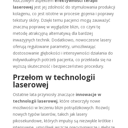
Kluczowym aspektem
efektywności terapii
laserowej
jest jej zdolność do stymulowania produkcji
kolagenu, co jest istotne w procesie gojenia i poprawy
tekstury skóry. Dzięki temu pacjenci mogą zauważyć
znaczną poprawę w wyglądzie blizn, co czyni tę
metodę atrakcyjną alternatywą dla bardziej
inwazyjnych technik. Dodatkowo, nowoczesne lasery
oferują regulowane parametry, umożliwiając
dostosowanie głębokości i intensywności działania do
indywidualnych potrzeb pacjenta, co przekłada się na
wyższą skuteczność i bezpieczeństwo procedury.
Przełom w technologii
laserowej
Ostatnie lata przyniosły znaczące
innowacje w
technologii laserowej
, które otworzyły nowe
możliwości w leczeniu blizn potrądzikowych. Rozwój
nowych typów laserów, takich jak lasery
pikosekundowe, których impulsy są niezwykle krótkie i
intensywne, umożliwił jeszcze precyzyjniejsze i głębsze