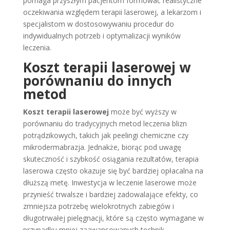
pomaga przyszłym pacjentom formować realistyczne
oczekiwania względem terapii laserowej, a lekarzom i
specjalistom w dostosowywaniu procedur do
indywidualnych potrzeb i optymalizacji wyników
leczenia.
Koszt terapii laserowej w
porównaniu do innych
metod
Koszt terapii laserowej
może być wyższy w
porównaniu do tradycyjnych metod leczenia blizn
potrądzikowych, takich jak peelingi chemiczne czy
mikrodermabrazja. Jednakże, biorąc pod uwagę
skuteczność i szybkość osiągania rezultatów, terapia
laserowa często okazuje się być bardziej opłacalna na
dłuższą metę. Inwestycja w leczenie laserowe może
przynieść trwalsze i bardziej zadowalające efekty, co
zmniejsza potrzebę wielokrotnych zabiegów i
długotrwałej pielęgnacji, które są często wymagane w
przypadku mniej zaawansowanych technik.