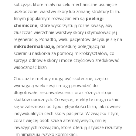
subcyzja, które miały na celu mechaniczne usunięcie
uszkodzonej warstwy skóry lub zmianę struktury blizn.
Innym popularnym rozwiązaniem są
peelingi
chemiczne
, które wykorzystują różne kwasy, aby
złuszczać wierzchnie warstwy skóry i stymulować jej
regenerację. Ponadto, wielu pacjentów decyduje się na
mikrodermabrazję
, procedurę polegającą na
ścieraniu naskórka za pomocą mikrokryształów, co
sprzyja odnowie skóry i może częściowo zredukować
widoczność blizn.
Chociaż te metody mogą być skuteczne, często
wymagają wielu sesji i mogą prowadzić do
długotrwałej rekonwalescencji oraz różnych stopni
skutków ubocznych. Co więcej, efekty te mogą różnić
się w zależności od typu i głębokości blizn, jak również
indywidualnych cech skóry pacjenta. W związku z tym,
coraz więcej osób szuka alternatywnych, mniej
inwazyjnych rozwiązań, które oferują szybsze rezultaty
i minimalizują ryzyko komplikacji.