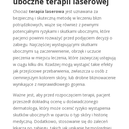
uboczne terapii laserowej
Chociaż
terapia laserowa
jest uznawana za
bezpieczną i skuteczną metodę w leczeniu blizn
potrądzikowych, wiąże się również z pewnymi
potencjalnymi ryzykami i skutkami ubocznymi, które
pacjenci powinni rozważyć przed podjęciem decyzji o
zabiegu. Najczęściej występującymi skutkami
ubocznymi są zaczerwienienie, obrzęk i uczucie
pieczenia w miejscu leczenia, które zazwyczaj ustępują
w ciągu kilku dni. Rzadziej mogą wystąpić takie efekty
jak przejściowe przebarwienia, zwłaszcza u osób z
ciemniejszym kolorem skóry, lub drobne bliznowacenie
wynikające z nieprawidłowego gojenia.
Ważne jest, aby przed rozpoczęciem terapii, pacjent
przeszedł dokładną ocenę u doświadczonego
dermatologa, który może ocenić ryzyko wystąpienia
skutków ubocznych w oparciu o typ skóry i historię
medyczną. Dodatkowo, stosowanie się do zaleceń
lekarza po zabiegu, takich jak unikanie bezpośredniej