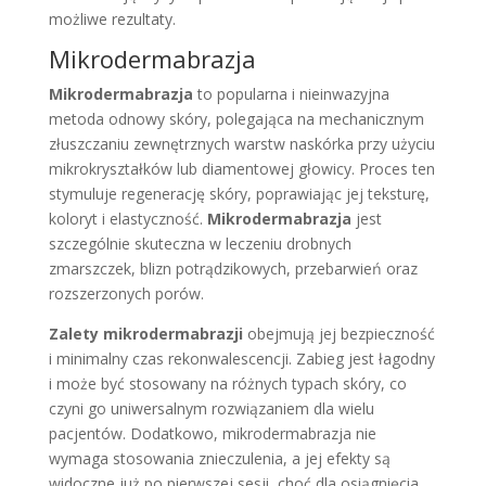
możliwe rezultaty.
Mikrodermabrazja
Mikrodermabrazja
to popularna i nieinwazyjna
metoda odnowy skóry, polegająca na mechanicznym
złuszczaniu zewnętrznych warstw naskórka przy użyciu
mikrokryształków lub diamentowej głowicy. Proces ten
stymuluje regenerację skóry, poprawiając jej teksturę,
koloryt i elastyczność.
Mikrodermabrazja
jest
szczególnie skuteczna w leczeniu drobnych
zmarszczek, blizn potrądzikowych, przebarwień oraz
rozszerzonych porów.
Zalety mikrodermabrazji
obejmują jej bezpieczność
i minimalny czas rekonwalescencji. Zabieg jest łagodny
i może być stosowany na różnych typach skóry, co
czyni go uniwersalnym rozwiązaniem dla wielu
pacjentów. Dodatkowo, mikrodermabrazja nie
wymaga stosowania znieczulenia, a jej efekty są
widoczne już po pierwszej sesji, choć dla osiągnięcia