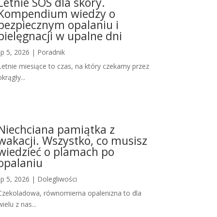
Letnie SOS dla skóry.
Kompendium wiedzy o
bezpiecznym opalaniu i
pielęgnacji w upalne dni
lip 5, 2026
|
Poradnik
Letnie miesiące to czas, na który czekamy przez
okrągły...
Niechciana pamiątka z
wakacji. Wszystko, co musisz
wiedzieć o plamach po
opalaniu
lip 5, 2026
|
Dolegliwości
Czekoladowa, równomierna opalenizna to dla
wielu z nas...