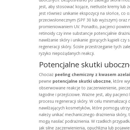
jest, aby stosować kojące, nietłuste kremy lub
jest również unikanie ekspozycji na słońce, co
przeciwsłonecznym (SPF 30 lub wyższym) oraz n
promieniowaniem UV. Ponadto, pacjenci powinn
retinoidy czy inne substancje potencjalnie drażn
nawilżanie skóry i unikanie gorących kąpieli cz
regeneracji skóry. Ścisłe przestrzeganie tych z
ryzyko niepożądanych reakcji.
Potencjalne skutki uboczne
Chociaż
peeling chemiczny z kwasem azel
pewne
potencjalne skutki uboczne
, które w
obserwowane reakcje to zaczerwienienie, pieczen
łagodne i przejściowe. Ważne jest, aby pacjenci
procesu regeneracji skóry. W celu minimalizacji
nawilżających kosmetyków, które pomogą utrz
należy unikać mechanicznego drażnienia skóry, t
mogą nasilać podrażnienia. W rzadkich przypadka
jak silne zaczerwienienia, opuchlizna lub pojaw