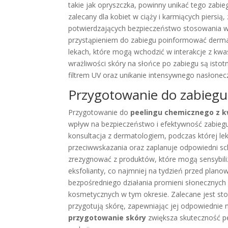
takie jak opryszczka, powinny unikać tego zabi
zalecany dla kobiet w ciąży i karmiących piersi
potwierdzających bezpieczeństwo stosowania w 
przystąpieniem do zabiegu poinformować derma
lekach, które mogą wchodzić w interakcje z k
wrażliwości skóry na słońce po zabiegu są isto
filtrem UV oraz unikanie intensywnego nasłoneczn
Przygotowanie do zabieg
Przygotowanie do
peelingu chemicznego z 
wpływ na bezpieczeństwo i efektywność zabiegu.
konsultacja z dermatologiem, podczas której lek
przeciwwskazania oraz zaplanuje odpowiedni sc
zrezygnować z produktów, które mogą sensybiliz
eksfolianty, co najmniej na tydzień przed plan
bezpośredniego działania promieni słonecznych 
kosmetycznych w tym okresie. Zalecane jest st
przygotują skórę, zapewniając jej odpowiednie 
przygotowanie skóry
zwiększa skuteczność pe