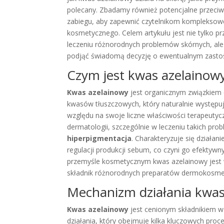
polecany. Zbadamy również potencjalne przeciw
zabiegu, aby zapewnić czytelnikom komplekso
kosmetycznego. Celem artykułu jest nie tylko p
leczeniu różnorodnych problemów skórnych, ale
podjąć świadomą decyzję o ewentualnym zastoso
Czym jest kwas azelainow
Kwas azelainowy
jest organicznym związkiem
kwasów tłuszczowych, który naturalnie występuje
względu na swoje liczne właściwości terapeutyc
dermatologii, szczególnie w leczeniu takich pr
hiperpigmentacja
. Charakteryzuje się działa
regulacji produkcji sebum, co czyni go efektyw
przemyśle kosmetycznym kwas azelainowy jest w
składnik różnorodnych preparatów dermokosme
Mechanizm działania kwa
Kwas azelainowy
jest cenionym składnikiem 
działania, który obejmuje kilka kluczowych proc