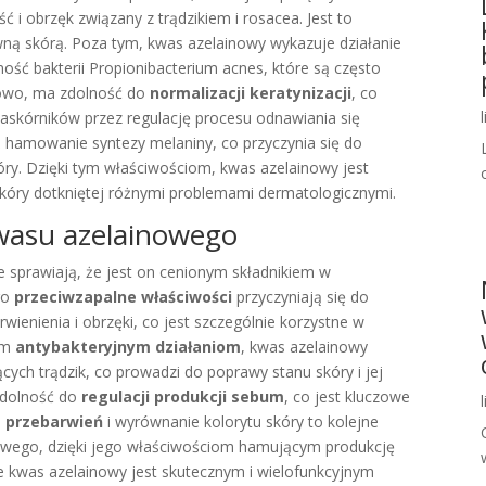
 i obrzęk związany z trądzikiem i rosacea. Jest to
ywną skórą. Poza tym, kwas azelainowy wykazuje działanie
ność bakterii Propionibacterium acnes, które są często
kowo, ma zdolność do
normalizacji keratynizacji
, co
skórników przez regulację procesu odnawiania się
ż hamowanie syntezy melaniny, co przyczynia się do
óry. Dzięki tym właściwościom, kwas azelainowy jest
 skóry dotkniętej różnymi problemami dermatologicznymi.
kwasu azelainowego
re sprawiają, że jest on cenionym składnikiem w
go
przeciwzapalne właściwości
przyczyniają się do
wienienia i obrzęki, co jest szczególnie korzystne w
oim
antybakteryjnym działaniom
, kwas azelainowy
cych trądzik, co prowadzi do poprawy stanu skóry i jej
zdolność do
regulacji produkcji sebum
, co jest kluczowe
 przebarwień
i wyrównanie kolorytu skóry to kolejne
nowego, dzięki jego właściwościom hamującym produkcję
że kwas azelainowy jest skutecznym i wielofunkcyjnym