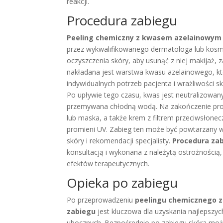
reakcji.
Procedura zabiegu
Peeling chemiczny z kwasem azelainowym
przez wykwalifikowanego dermatologa lub kosm
oczyszczenia skóry, aby usunąć z niej makijaż, 
nakładana jest warstwa kwasu azelainowego, któ
indywidualnych potrzeb pacjenta i wrażliwości s
Po upływie tego czasu, kwas jest neutralizowan
przemywana chłodną wodą. Na zakończenie proce
lub maska, a także krem z filtrem przeciwsłon
promieni UV. Zabieg ten może być powtarzany w s
skóry i rekomendacji specjalisty.
Procedura za
konsultacją i wykonana z należytą ostrożnością
efektów terapeutycznych.
Opieka po zabiegu
Po przeprowadzeniu
peelingu chemicznego 
zabiegu
jest kluczowa dla uzyskania najlepszyc
ubocznych. Bezpośrednio po zabiegu skóra może