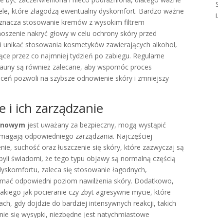
 żele, które złagodzą ewentualny dyskomfort. Bardzo ważne
i
 oznacza stosowanie kremów z wysokim filtrem
oszenie nakryć głowy w celu ochrony skóry przed
i unikać stosowania kosmetyków zawierających alkohol,
iące przez co najmniej tydzień po zabiegu. Regularne
y sauny są również zalecane, aby wspomóc proces
aleceń pozwoli na szybsze odnowienie skóry i zmniejszy
 i ich zarządzanie
ainowym
jest uważany za bezpieczny, mogą wystąpić
ymagają odpowiedniego zarządzania. Najczęściej
ie, suchość oraz łuszczenie się skóry, które zazwyczaj są
 byli świadomi, że tego typu objawy są normalną częścią
 dyskomfortu, zaleca się stosowanie łagodnych,
ymać odpowiedni poziom nawilżenia skóry. Dodatkowo,
akiego jak pocieranie czy zbyt agresywne mycie, które
ch, gdy dojdzie do bardziej intensywnych reakcji, takich
ienie się wysypki, niezbędne jest natychmiastowe