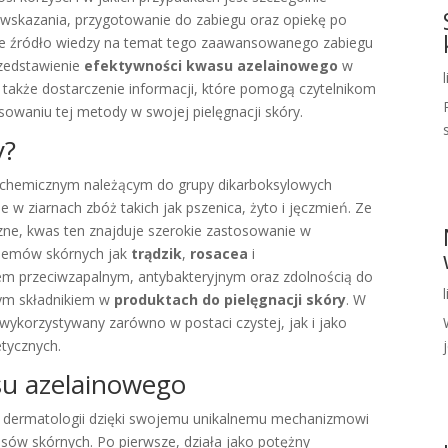
wskazania, przygotowanie do zabiegu oraz opiekę po
we źródło wiedzy na temat tego zaawansowanego zabiegu
rzedstawienie
efektywności kwasu azelainowego
w
 także dostarczenie informacji, które pomogą czytelnikom
waniu tej metody w swojej pielęgnacji skóry.
y?
 chemicznym należącym do grupy dikarboksylowych
 w ziarnach zbóż takich jak pszenica, żyto i jęczmień. Ze
zne, kwas ten znajduje szerokie zastosowanie w
oblemów skórnych jak
trądzik
,
rosacea
i
niem przeciwzapalnym, antybakteryjnym oraz zdolnością do
nym składnikiem w
produktach do pielęgnacji skóry
. W
ykorzystywany zarówno w postaci czystej, jak i jako
j
tycznych.
su azelainowego
w dermatologii dzięki swojemu unikalnemu mechanizmowi
esów skórnych. Po pierwsze, działa jako potężny