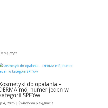
brązow
ym
odcieni
em...
Więcej
To się czyta
Kosmetyki do opalania –
DERMA mój numer jeden w
kategorii SPF’ów
lip 4, 2026
|
Świadoma pielęgnacja