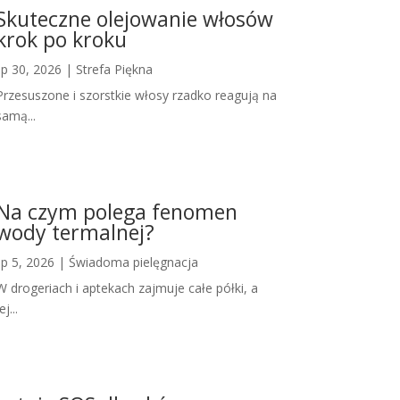
Skuteczne olejowanie włosów
krok po kroku
lip 30, 2026
|
Strefa Piękna
Przesuszone i szorstkie włosy rzadko reagują na
samą...
Na czym polega fenomen
wody termalnej?
lip 5, 2026
|
Świadoma pielęgnacja
W drogeriach i aptekach zajmuje całe półki, a
ej...