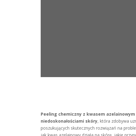
Peeling chemiczny z kwasem azelainowym
niedoskonałościami skóry
, która zdobywa uz
poszukujących skutecznych rozwiązań na probl
jak kwas azelainowy działa na skórę, jakie przyn