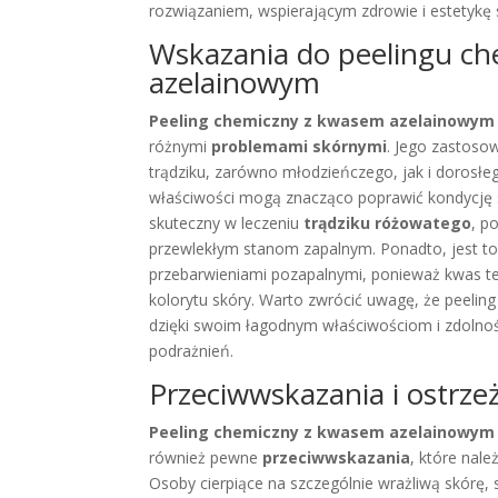
rozwiązaniem, wspierającym zdrowie i estetykę 
Wskazania do peelingu c
azelainowym
Peeling chemiczny z kwasem azelainowym
różnymi
problemami skórnymi
. Jego zastoso
trądziku, zarówno młodzieńczego, jak i dorosłe
właściwości mogą znacząco poprawić kondycję 
skuteczny w leczeniu
trądziku różowatego
, p
przewlekłym stanom zapalnym. Ponadto, jest t
przebarwieniami pozapalnymi, ponieważ kwas t
kolorytu skóry. Warto zwrócić uwagę, że peeling
dzięki swoim łagodnym właściwościom i zdolno
podrażnień.
Przeciwwskazania i ostrze
Peeling chemiczny z kwasem azelainowym
również pewne
przeciwwskazania
, które nal
Osoby cierpiące na szczególnie wrażliwą skórę,