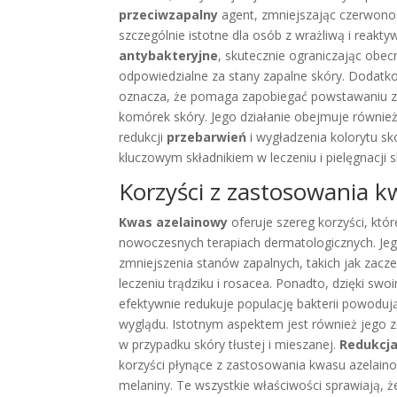
przeciwzapalny
agent, zmniejszając czerwoność
szczególnie istotne dla osób z wrażliwą i reakt
antybakteryjne
, skutecznie ograniczając obec
odpowiedzialne za stany zapalne skóry. Dodat
oznacza, że pomaga zapobiegać powstawaniu za
komórek skóry. Jego działanie obejmuje równie
redukcji
przebarwień
i wygładzenia kolorytu sk
kluczowym składnikiem w leczeniu i pielęgnacji
Korzyści z zastosowania 
Kwas azelainowy
oferuje szereg korzyści, któ
nowoczesnych terapiach dermatologicznych. Je
zmniejszenia stanów zapalnych, takich jak zaczer
leczeniu trądziku i rosacea. Ponadto, dzięki sw
efektywnie redukuje populację bakterii powodują
wyglądu. Istotnym aspektem jest również jego 
w przypadku skóry tłustej i mieszanej.
Redukcja
korzyści płynące z zastosowania kwasu azelai
melaniny. Te wszystkie właściwości sprawiają, 