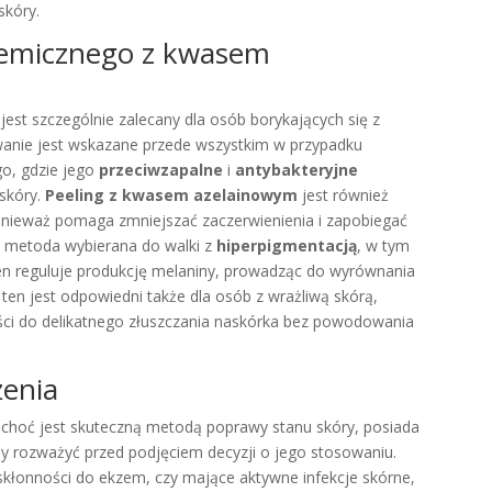
skóry.
hemicznego z kwasem
jest szczególnie zalecany dla osób borykających się z
wanie jest wskazane przede wszystkim w przypadku
go, gdzie jego
przeciwzapalne
i
antybakteryjne
skóry.
Peeling z kwasem azelainowym
jest również
onieważ pomaga zmniejszać zaczerwienienia i zapobiegać
o metoda wybierana do walki z
hiperpigmentacją
, w tym
en reguluje produkcję melaniny, prowadząc do wyrównania
 ten jest odpowiedni także dla osób z wrażliwą skórą,
ści do delikatnego złuszczania naskórka bez powodowania
żenia
choć jest skuteczną metodą poprawy stanu skóry, posiada
eży rozważyć przed podjęciem decyzji o jego stosowaniu.
 skłonności do ekzem, czy mające aktywne infekcje skórne,