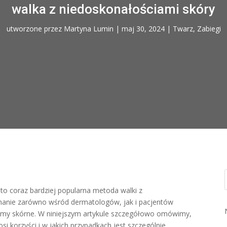
walka z niedoskonałościami skóry
utworzone przez
Martyna Lumin
|
maj 30, 2024
|
Twarz
,
Zabiegi
to coraz bardziej popularna metoda walki z
nanie zarówno wśród dermatologów, jak i pacjentów
emy skórne. W niniejszym artykule szczegółowo omówimy,
osi korzyści i w jakich przypadkach jest szczególnie