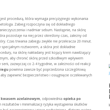
jest procedurą, która wymaga precyzyjnego wykonania
etologa. Zabieg rozpoczyna się od dokładnego
zanieczyszczenia i nadmiar sebum. Następnie, na skórę
ra pozostaje na niej przez określony czas, zależny od
kóry. Czas trwania zabiegu zwykle nie przekracza 20 minut.
y specjalnym roztworem, a skóra jest dokładnie
dury, na skórę nakładany jest kojący krem nawilżający
ecznym, aby chronić skórę przed szkodliwym wpływem
erii, zazwyczaj co 2-4 tygodnie, w zależności od reakcji
biegu
powinna zawsze być poprzedzona szczegółową
, aby zapewnić bezpieczeństwo i osiągnięcie oczekiwanych
z kwasem azelainowym
, odpowiednia
opieka po
h rezultatów i minimalizacji ryzyka wystąpienia skutków
 być zaczerwieniona i nieco podrażniona, dlatego ważne