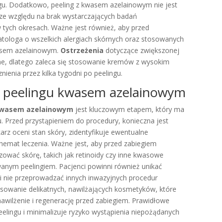
egu. Dodatkowo, peeling z kwasem azelainowym nie jest
ą, ze względu na brak wystarczających badań
tych okresach. Ważne jest również, aby przed
tologa o wszelkich alergiach skórnych oraz stosowanych
wasem azelainowym.
Ostrzeżenia
dotyczące zwiększonej
tne, dlatego zaleca się stosowanie kremów z wysokim
ienia przez kilka tygodni po peelingu.
u peelingu kwasem azelainowym
kwasem azelainowym
jest kluczowym etapem, który ma
 Przed przystąpieniem do procedury, konieczna jest
arz oceni stan skóry, zidentyfikuje ewentualne
hemat leczenia. Ważne jest, aby przed zabiegiem
ować skórę, takich jak retinoidy czy inne kwasowe
owanym peelingiem. Pacjenci powinni również unikać
i nie przeprowadzać innych inwazyjnych procedur
osowanie delikatnych, nawilżających kosmetyków, które
nawilżenie i regenerację przed zabiegiem. Prawidłowe
elingu i minimalizuje ryzyko wystąpienia niepożądanych