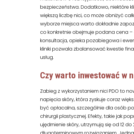
bezpieczeństwa. Dodatkowo, niektóre kli
większą liczbę nici, co może obniżyć cał
wyborze miejsca warto dokładnie zapozn
co konkretnie obejmuje podana cena – cz
konsultacja, opieka pozabiegowa i ewe
kliniki pozwala zbalansować kwestie fi
usług.
Czy warto inwestować w n
Zabieg z wykorzystaniem nici PDO to 
napięcia skóry, która zyskuje coraz wię
być opłacalna, szczególnie dla osób po
chirurgii plastycznej. Efekty, takie jak
ujędrnienie skóry, utrzymują się od 12 d
długoterminowym rozwiązaniem. Jednak