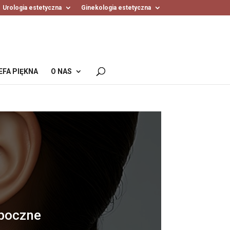
Urologia estetyczna
Ginekologia estetyczna
EFA PIĘKNA
O NAS
uboczne