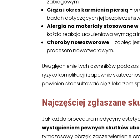
zabiegowym.
Ciąża i okres karmienia piersią
– pr
badań dotyczących jej bezpieczeńst
Alergia na materiały stosowane w
każda reakcja uczuleniowa wymaga i
Choroby nowotworowe
– zabieg je
procesem nowotworowym.
Uwzględnienie tych czynników podczas 
ryzyko komplikacji i zapewnić skuteczno
powinien skonsultować się z lekarzem spe
Najczęściej zgłaszane
sku
Jak każda procedura medycyny estetyc
wystąpieniem pewnych skutków ub
tymczasowy obrzęk, zaczerwienienie ora