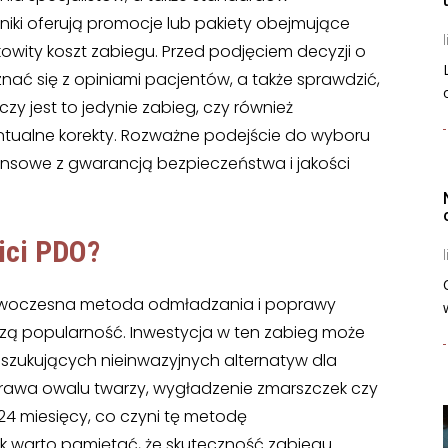
niki oferują promocje lub pakiety obejmujące
l
kowity koszt zabiegu. Przed podjęciem decyzji o
ać się z opiniami pacjentów, a także sprawdzić,
y jest to jedynie zabieg, czy również
ntualne korekty. Rozważne podejście do wyboru
nansowe z gwarancją bezpieczeństwa i jakości
ici PDO?
l
nowoczesna metoda odmładzania i poprawy
kszą popularność. Inwestycja w ten zabieg może
szukujących nieinwazyjnych alternatyw dla
 poprawa owalu twarzy, wygładzenie zmarszczek czy
o 24 miesięcy, co czyni tę metodę
 warto pamiętać, że skuteczność zabiegu