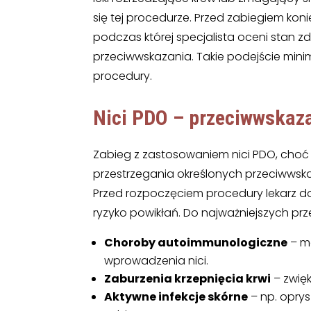
się tej procedurze. Przed zabiegiem kon
podczas której specjalista oceni stan z
przeciwwskazania. Takie podejście minim
procedury.
Nici PDO – przeciwwskaz
Zabieg z zastosowaniem nici PDO, cho
przestrzegania określonych przeciwwsk
Przed rozpoczęciem procedury lekarz do
ryzyko powikłań. Do najważniejszych pr
Choroby autoimmunologiczne
– mo
wprowadzenia nici.
Zaburzenia krzepnięcia krwi
– zwięk
Aktywne infekcje skórne
– np. oprys