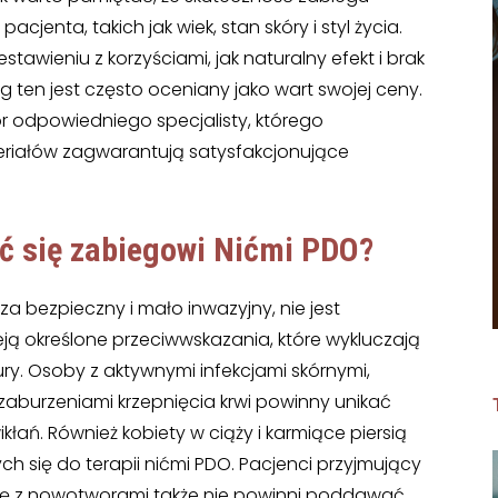
cjenta, takich jak wiek, stan skóry i styl życia.
tawieniu z korzyściami, jak naturalny efekt i brak
g ten jest często oceniany jako wart swojej ceny.
 odpowiedniego specjalisty, którego
eriałów zagwarantują satysfakcjonujące
ć się zabiegowi Nićmi PDO?
a bezpieczny i mało inwazyjny, nie jest
eją określone przeciwwskazania, które wykluczają
y. Osoby z aktywnymi infekcjami skórnymi,
burzeniami krzepnięcia krwi powinny unikać
łań. Również kobiety w ciąży i karmiące piersią
ch się do terapii nićmi PDO. Pacjenci przyjmujący
 się z nowotworami także nie powinni poddawać