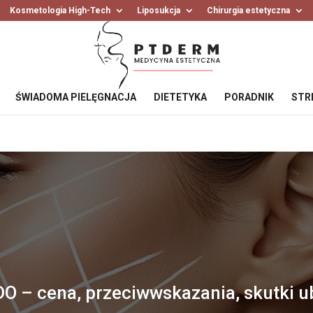
Kosmetologia High-Tech
Liposukcja
Chirurgia estetyczna
ŚWIADOMA PIELĘGNACJA
DIETETYKA
PORADNIK
STR
DO – cena, przeciwwskazania, skutki 