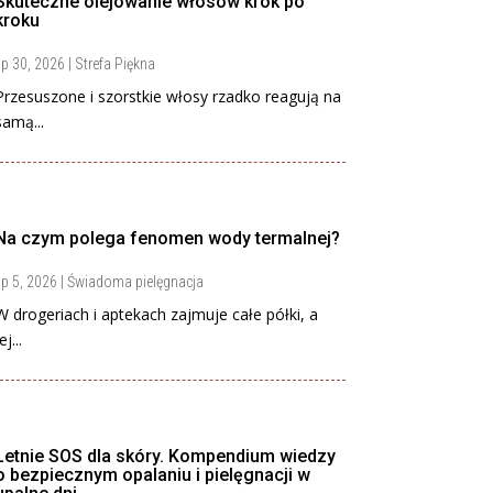
Skuteczne olejowanie włosów krok po
kroku
ip 30, 2026
|
Strefa Piękna
Przesuszone i szorstkie włosy rzadko reagują na
samą...
Na czym polega fenomen wody termalnej?
ip 5, 2026
|
Świadoma pielęgnacja
W drogeriach i aptekach zajmuje całe półki, a
ej...
Letnie SOS dla skóry. Kompendium wiedzy
o bezpiecznym opalaniu i pielęgnacji w