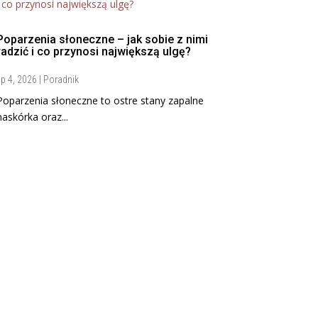
Poparzenia słoneczne – jak sobie z nimi
radzić i co przynosi największą ulgę?
ip 4, 2026
|
Poradnik
Poparzenia słoneczne to ostre stany zapalne
naskórka oraz...