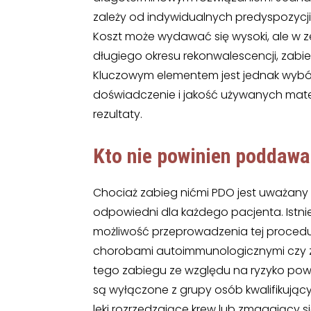
zależy od indywidualnych predyspozycji pa
Koszt może wydawać się wysoki, ale w zes
długiego okresu rekonwalescencji, zabie
Kluczowym elementem jest jednak wybór
doświadczenie i jakość używanych mat
rezultaty.
Kto nie powinien poddawa
Chociaż zabieg nićmi PDO jest uważany z
odpowiedni dla każdego pacjenta. Istni
możliwość przeprowadzenia tej procedur
chorobami autoimmunologicznymi czy za
tego zabiegu ze względu na ryzyko powik
są wyłączone z grupy osób kwalifikujący
leki rozrzedzające krew lub zmagający