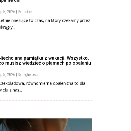
upalne dni
ip 5, 2026
|
Poradnik
Letnie miesiące to czas, na który czekamy przez
okrągły...
Niechciana pamiątka z wakacji. Wszystko,
co musisz wiedzieć o plamach po opalaniu
ip 5, 2026
|
Dolegliwości
Czekoladowa, równomierna opalenizna to dla
wielu z nas...