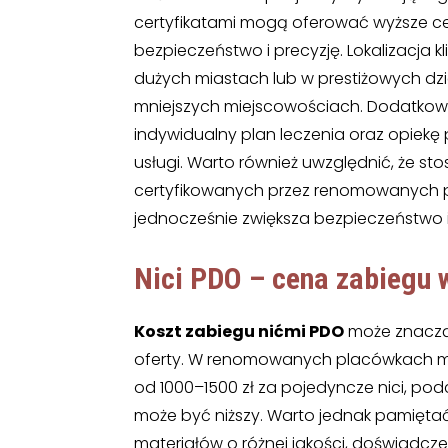
certyfikatami mogą oferować wyższe ce
bezpieczeństwo i precyzję. Lokalizacja k
dużych miastach lub w prestiżowych dzie
mniejszych miejscowościach. Dodatko
indywidualny plan leczenia oraz opiek
usługi. Warto również uwzględnić, że sto
certyfikowanych przez renomowanych p
jednocześnie zwiększa bezpieczeństwo i
Nici PDO – cena
zabiegu 
Koszt zabiegu nićmi PDO
może znacząco
oferty. W renomowanych placówkach me
od 1000–1500 zł za pojedyncze nici, pod
może być niższy. Warto jednak pamiętać
materiałów o różnej jakości, doświadcze