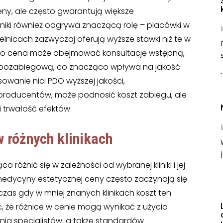
ny, ale często gwarantują większe
liniki również odgrywa znaczącą rolę – placówki w
l
lnicach zazwyczaj oferują wyższe stawki niż te w
wo cena może obejmować konsultację wstępną,
ę pozabiegową, co znacząco wpływa na jakość
sowanie nici PDO wyższej jakości,
roducentów, może podnosić koszt zabiegu, ale
 trwałość efektów.
l
w różnych klinikach
j
 różnić się w zależności od wybranej kliniki i jej
dycyny estetycznej ceny często zaczynają się
czas gdy w mniej znanych klinikach koszt ten
, że różnice w cenie mogą wynikać z użycia
nia specjalistów, a także standardów