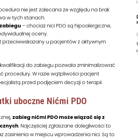
ocedura nie jest zalecana ze względu na brak
wa w tych stanach.
 zabiegu
– chociaż nici PDO są hipoalergiczne,
ndywidualnej oceny.
l
st przeciwwskazany u pacjentów z aktywnym
kwalifikacji do zabiegu pozwala zminimalizować
ść procedury. W razie wątpliwości pacjent
cjalistą przed podjęciem decyzji o terapii.
tki uboczne Nićmi PDO
znej,
zabieg nićmi PDO może wiązać się z
ocznych
. Najczęściej zgłaszane dolegliwości to
z zasinienia w miejscu wprowadzenia nici. Są to