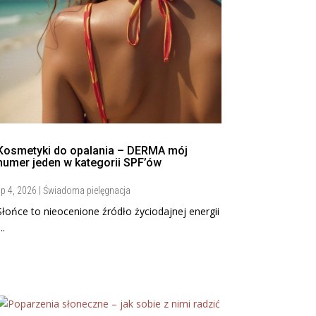
Kosmetyki do opalania – DERMA mój
numer jeden w kategorii SPF’ów
ip 4, 2026
|
Świadoma pielęgnacja
Słońce to nieocenione źródło życiodajnej energii
...