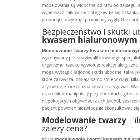
modelowania są widoczne od razu po zabiegu, a os
wypełniacz całkowicie zintegrowuje się z tkanką
proporcji i odzyskuje promienny wygląd bez potrz
Bezpieczeństwo i skutki 
kwasem hialuronowym
Modelowanie twarzy kwasem hialuronowy
wykonywany przez wykwalifikowanego specjalist
organizmu, rzadko wywołuje reakcje alergiczne,
mogą wystąpić łagodne skutki uboczne, takie jak 
które zazwyczaj znikają samoistnie w ciągu kilk
asymetrie, które można łatwo skorygować. Ważn
oraz unikali manipulacji przy obszarach, gdzie 
niepokojących objawów, takich jak ból, zasinieni
pacjent powinien niezwłocznie skonsultować się
Modelowanie twarzy
– i
zależy cena?
Koszt
modelowania twarzy kwasem hialur