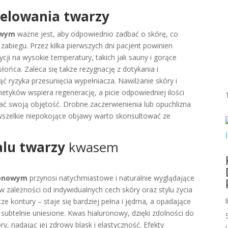
elowania twarzy
owym
ważne jest, aby odpowiednio zadbać o skórę, co
zabiegu. Przez kilka pierwszych dni pacjent powinien
cji na wysokie temperatury, takich jak sauny i gorące
słońca. Zaleca się także rezygnację z dotykania i
ć ryzyka przesunięcia wypełniacza. Nawilżanie skóry i
tyków wspiera regenerację, a picie odpowiedniej ilości
swoją objętość. Drobne zaczerwienienia lub opuchlizna
a wszelkie niepokojące objawy warto skonsultować ze
lu twarzy
kwasem
ronowym
przynosi natychmiastowe i naturalnie wyglądające
, w zależności od indywidualnych cech skóry oraz stylu życia
e kontury – staje się bardziej pełna i jędrna, a opadające
ją subtelnie uniesione. Kwas hialuronowy, dzięki zdolności do
y, nadając jej zdrowy blask i elastyczność. Efekty
i