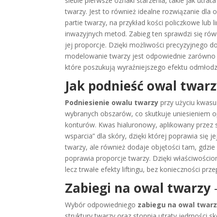
siebie pierwsze oznaki starzenia, takie jak utra
twarzy. Jest to również idealne rozwiązanie dla 
partie twarzy, na przykład kości policzkowe lub 
inwazyjnych metod. Zabieg ten sprawdzi się ró
jej proporcje. Dzięki możliwości precyzyjnego d
modelowanie twarzy jest odpowiednie zarówno dl
które poszukują wyraźniejszego efektu odmłodz
Jak podnieść owal twar
Podniesienie owalu twarzy
przy użyciu kwasu
wybranych obszarów, co skutkuje uniesieniem o
konturów. Kwas hialuronowy, aplikowany przez s
wsparcia” dla skóry, dzięki której poprawia się je
twarzy, ale również dodaje objętości tam, gdzie
poprawia proporcje twarzy. Dzięki właściwości
lecz trwałe efekty liftingu, bez konieczności pr
Zabiegi na owal twarzy
Wybór odpowiedniego
zabiegu na owal twar
struktury twarzy oraz stopnia utraty jędrności s