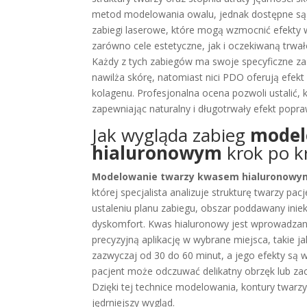
metod modelowania owalu, jednak dostępne są ró
zabiegi laserowe, które mogą wzmocnić efekty w
zarówno cele estetyczne, jak i oczekiwaną trwa
Każdy z tych zabiegów ma swoje specyficzne za
nawilża skórę, natomiast nici PDO oferują efekt
kolagenu. Profesjonalna ocena pozwoli ustalić, 
zapewniając naturalny i długotrwały efekt popr
Jak wygląda zabieg
model
hialuronowym
krok po k
Modelowanie twarzy kwasem hialuronowy
której specjalista analizuje strukturę twarzy p
ustaleniu planu zabiegu, obszar poddawany iniek
dyskomfort. Kwas hialuronowy jest wprowadzany 
precyzyjną aplikację w wybrane miejsca, takie jak
zazwyczaj od 30 do 60 minut, a jego efekty są
pacjent może odczuwać delikatny obrzęk lub zacz
Dzięki tej technice modelowania, kontury twarzy 
jędrniejszy wygląd.