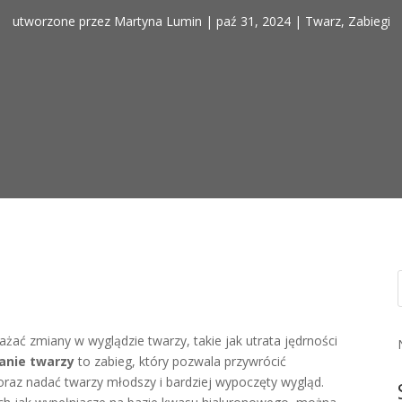
utworzone przez
Martyna Lumin
|
paź 31, 2024
|
Twarz
,
Zabiegi
ać zmiany w wyglądzie twarzy, takie jak utrata jędrności
anie twarzy
to zabieg, który pozwala przywrócić
oraz nadać twarzy młodszy i bardziej wypoczęty wygląd.