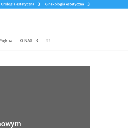
Urologia estetyczna
Ginekologia estetyczna
 Piękna
O NAS
onowym