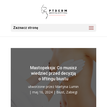
Zaznacz stronę
Mastopeksja: Co musisz
wiedzieć przed decyzją
o liftingu biustu
utworzone przez
Martyna Lumin
|
maj 16, 2024
|
Biust
,
Zabiegi