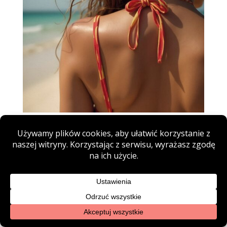
Kosmetyki do opalania – DERMA mój numer
jeden w kategorii SPF’ów
lip 4, 2026
|
Świadoma pielęgnacja
Słońce to nieocenione źródło życiodajnej energii i...