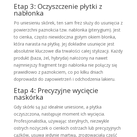
Etap 3: Oczyszczenie płytki z
nabłonka
Po uniesieniu skórek, ten sam frez służy do usunięcia z
powierzchni paznokcia tzw. nabłonka (pterygium). Jest
to cienka, często niewidoczna gołym okiem błonka,
która narasta na płytkę. Jej dokładne usunięcie jest
absolutnie kluczowe dla trwałości całej stylizacji. Każdy
produkt (baza, żel, hybryda) nałożony na nawet
najmniejszy fragment tego nabłonka nie połączy się
prawidłowo z paznokciem, co po kilku dniach
doprowadzi do zapowietrzeń i odchodzenia lakieru.
Etap 4: Precyzyjne wycięcie
naskórka
Gdy skórki są już idealnie uniesione, a płytka
oczyszczona, następuje moment ich wycięcia.
Profesjonalistka, używając sterylnych, niezwykle
ostrych nożyczek o cienkich ostrzach lub precyzyjnych
cążków, usuwa jedynie martwą, zrogowaciałą część