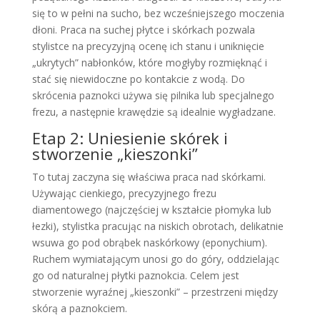
się to w pełni na sucho, bez wcześniejszego moczenia
dłoni. Praca na suchej płytce i skórkach pozwala
stylistce na precyzyjną ocenę ich stanu i uniknięcie
„ukrytych” nabłonków, które mogłyby rozmięknąć i
stać się niewidoczne po kontakcie z wodą. Do
skrócenia paznokci używa się pilnika lub specjalnego
frezu, a następnie krawędzie są idealnie wygładzane.
Etap 2: Uniesienie skórek i
stworzenie „kieszonki”
To tutaj zaczyna się właściwa praca nad skórkami.
Używając cienkiego, precyzyjnego frezu
diamentowego (najczęściej w kształcie płomyka lub
łezki), stylistka pracując na niskich obrotach, delikatnie
wsuwa go pod obrąbek naskórkowy (eponychium).
Ruchem wymiatającym unosi go do góry, oddzielając
go od naturalnej płytki paznokcia. Celem jest
stworzenie wyraźnej „kieszonki” – przestrzeni między
skórą a paznokciem.