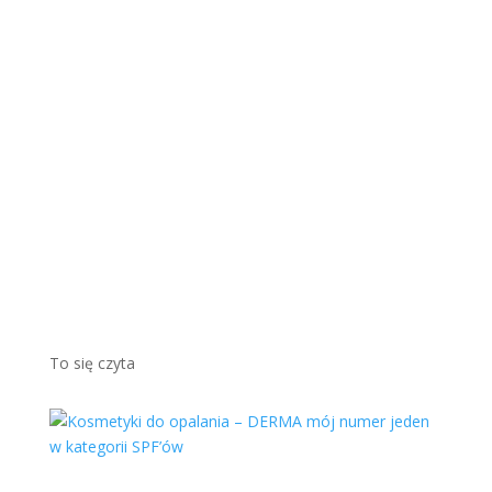
ej
cieszyć
się
piękny
m,
brązo
wym
odcieni
em...
Więcej
To się czyta