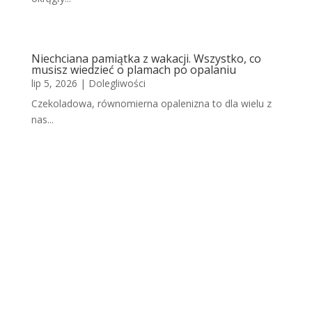
Niechciana pamiątka z wakacji. Wszystko, co
musisz wiedzieć o plamach po opalaniu
lip 5, 2026
|
Dolegliwości
Czekoladowa, równomierna opalenizna to dla wielu z
nas...
Scho
dząc
a
skór
a po
opal
aniu.
Dlac
zego