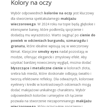
Kolory na oczy
Wybór odpowiednich
kolorów na oczy
jest kluczowy
dla stworzenia spektakularnego
makijażu
wieczorowego
. W 2024 roku na topie będą głębokie i
intensywne barwy, które podkreślą spojrzenie i
dodadzą mu wyrazistości. Warto sięgnąć po
cienie do
powiek w odcieniach burgundu, szmaragdu i
granatu
, które idealnie wpisują się w wieczorowy
klimat. Klasyczne
smoky eyes
nadal pozostają w
modzie, oferując elegancki i zmysłowy efekt. Aby
uzyskać bardziej nowoczesny wygląd, można dodać
błyszczące i metaliczne cienie
w kolorach złota,
srebra lub miedzi, które doskonale odbijają światło i
tworzą efektowne refleksy. Dla odważnych, kolorowe
eyelinery i kredki w kontrastowych odcieniach mogą
dodać makijażowi unikalnego charakteru. Wybór
odpowiednich kolorów i umiejętne ich łączenie
pozwala na stworzenie niezapomnianego
makijażu
wieczorowego
, który przyciągnie spojrzenia i