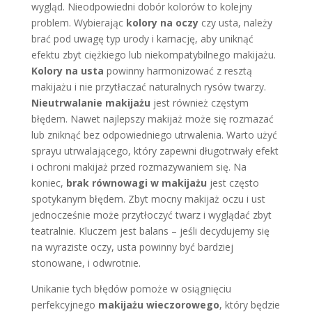
wygląd. Nieodpowiedni dobór kolorów to kolejny
problem. Wybierając
kolory na oczy
czy usta, należy
brać pod uwagę typ urody i karnację, aby uniknąć
efektu zbyt ciężkiego lub niekompatybilnego makijażu.
Kolory na usta
powinny harmonizować z resztą
makijażu i nie przytłaczać naturalnych rysów twarzy.
Nieutrwalanie makijażu
jest również częstym
błędem. Nawet najlepszy makijaż może się rozmazać
lub zniknąć bez odpowiedniego utrwalenia. Warto użyć
sprayu utrwalającego, który zapewni długotrwały efekt
i ochroni makijaż przed rozmazywaniem się. Na
koniec,
brak równowagi w makijażu
jest często
spotykanym błędem. Zbyt mocny makijaż oczu i ust
jednocześnie może przytłoczyć twarz i wyglądać zbyt
teatralnie. Kluczem jest balans – jeśli decydujemy się
na wyraziste oczy, usta powinny być bardziej
stonowane, i odwrotnie.
Unikanie tych błędów pomoże w osiągnięciu
perfekcyjnego
makijażu wieczorowego
, który będzie