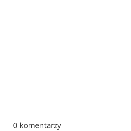
y w
ostatni
ch
latach
prawdz
iwą
metam
orfozę.
Przest
ały być
jedynie
...
Więcej
0 komentarzy