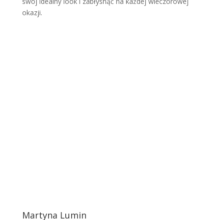
swój idealny look i zabłysnąć na każdej wieczorowej
okazji.
Martyna Lumin