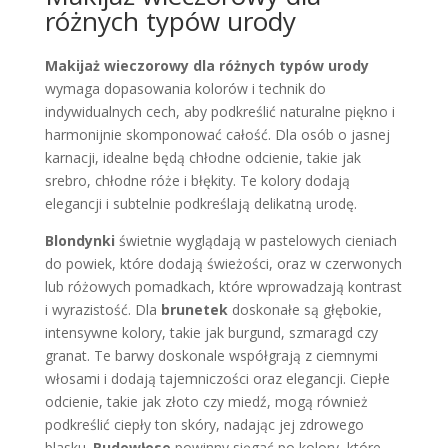
różnych typów urody
Makijaż wieczorowy dla różnych typów urody
wymaga dopasowania kolorów i technik do
indywidualnych cech, aby podkreślić naturalne piękno i
harmonijnie skomponować całość. Dla osób o jasnej
karnacji, idealne będą chłodne odcienie, takie jak
srebro, chłodne róże i błękity. Te kolory dodają
elegancji i subtelnie podkreślają delikatną urodę.
Blondynki
świetnie wyglądają w pastelowych cieniach
do powiek, które dodają świeżości, oraz w czerwonych
lub różowych pomadkach, które wprowadzają kontrast
i wyrazistość. Dla
brunetek
doskonałe są głębokie,
intensywne kolory, takie jak burgund, szmaragd czy
granat. Te barwy doskonale współgrają z ciemnymi
włosami i dodają tajemniczości oraz elegancji. Ciepłe
odcienie, takie jak złoto czy miedź, mogą również
podkreślić ciepły ton skóry, nadając jej zdrowego
blasku.
Rudowłose
powinny sięgać po kolory, które