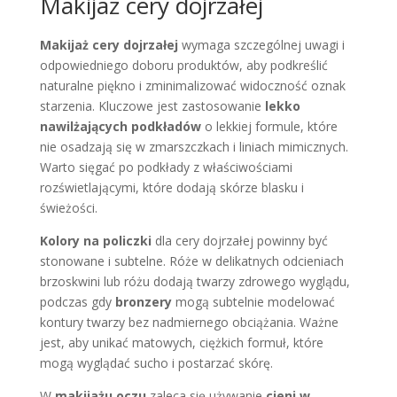
Makijaż cery dojrzałej
Makijaż cery dojrzałej
wymaga szczególnej uwagi i
odpowiedniego doboru produktów, aby podkreślić
naturalne piękno i zminimalizować widoczność oznak
starzenia. Kluczowe jest zastosowanie
lekko
nawilżających podkładów
o lekkiej formule, które
nie osadzają się w zmarszczkach i liniach mimicznych.
Warto sięgać po podkłady z właściwościami
rozświetlającymi, które dodają skórze blasku i
świeżości.
Kolory na policzki
dla cery dojrzałej powinny być
stonowane i subtelne. Róże w delikatnych odcieniach
brzoskwini lub różu dodają twarzy zdrowego wyglądu,
podczas gdy
bronzery
mogą subtelnie modelować
kontury twarzy bez nadmiernego obciążania. Ważne
jest, aby unikać matowych, ciężkich formuł, które
mogą wyglądać sucho i postarzać skórę.
W
makijażu oczu
zaleca się używanie
cieni w