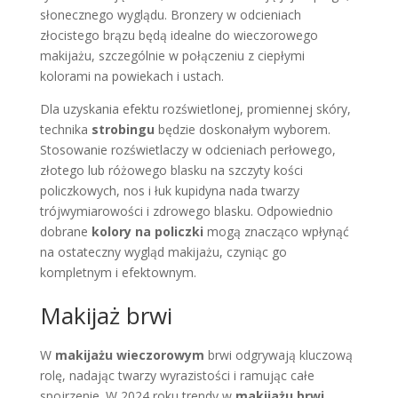
słonecznego wyglądu. Bronzery w odcieniach
złocistego brązu będą idealne do wieczorowego
makijażu, szczególnie w połączeniu z ciepłymi
kolorami na powiekach i ustach.
Dla uzyskania efektu rozświetlonej, promiennej skóry,
technika
strobingu
będzie doskonałym wyborem.
Stosowanie rozświetlaczy w odcieniach perłowego,
złotego lub różowego blasku na szczyty kości
policzkowych, nos i łuk kupidyna nada twarzy
trójwymiarowości i zdrowego blasku. Odpowiednio
dobrane
kolory na policzki
mogą znacząco wpłynąć
na ostateczny wygląd makijażu, czyniąc go
kompletnym i efektownym.
Makijaż brwi
W
makijażu wieczorowym
brwi odgrywają kluczową
rolę, nadając twarzy wyrazistości i ramując całe
spojrzenie. W 2024 roku trendy w
makijażu brwi