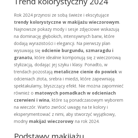
Trend kolorystyczny 2024
Rok 2024 przynosi ze sobą świeże i ekscytujące
trendy kolorystyczne w makijażu wieczorowym
.
Najnowsze pokazy mody i sesje zdjęciowe wskazują
na dominację głębokich, intensywnych barw, które
dodają wyrazistości i elegancji. Na pierwszy plan
wysuwają się
odcienie burgundu, szmaragdu i
granatu
, które idealnie komponują się z wieczorową
stylizacją, dodając jej szyku i klasy. Ponadto, w
trendach pozostają
metaliczne cienie do powiek
w
odcieniach złota, srebra i miedzi, które zapewniają
spektakularny, błyszczący efekt. Nie można zapomnieć
również o
matowych pomadkach w odcieniach
czerwieni i wina
, które są ponadczasowym wyborem
na wieczór. Warto zwrócić uwagę na te kolory i
eksperymentować z nimi, aby stworzyć wyjątkowy,
modny
makijaż wieczorowy
na rok 2024.
Podstawy makijażu