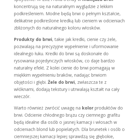
koncentrują się na naturalnym wyglądzie z lekkim
podkreśleniem. Modne będą brwi o pełnym kształcie,
delikatnie podkreślone kredką lub cieniem w odcieniach
zbliżonych do naturalnego koloru włosków.
Produkty do brwi
, takie jak kredki, cienie czy żele,
pozwalają na precyzyjne wypełnienie i uformowanie
idealnego łuku. Kredki do brwi są doskonałe do
rysowania pojedynczych włosków, co daje bardzo
naturalny efekt. Z kolei cienie do brwi pomagają w
miękkim wypełnieniu braków, nadając brwiom
objętości i głębi.
Żele do brwi
, zwłaszcza te z
włóknami, dodają tekstury i utrwalają kształt na cały
wieczór.
Warto również zwrócić uwagę na
kolor
produktów do
brwi. Odcienie chłodnego brązu czy ciemnego grafitu
będą idealne dla osób o jasnej karnacji i włosach w
odcieniach blond lub popielatych. Dla brunetek i osób o
ciemniejszej karnacji lepiej sprawdzą się głębokie,