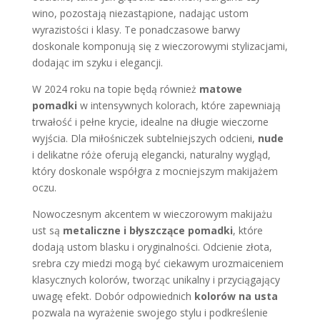
wino, pozostają niezastąpione, nadając ustom
wyrazistości i klasy. Te ponadczasowe barwy
doskonale komponują się z wieczorowymi stylizacjami,
dodając im szyku i elegancji.
W 2024 roku na topie będą również
matowe
pomadki
w intensywnych kolorach, które zapewniają
trwałość i pełne krycie, idealne na długie wieczorne
wyjścia. Dla miłośniczek subtelniejszych odcieni,
nude
i delikatne róże oferują elegancki, naturalny wygląd,
który doskonale współgra z mocniejszym makijażem
oczu.
Nowoczesnym akcentem w wieczorowym makijażu
ust są
metaliczne i błyszczące pomadki
, które
dodają ustom blasku i oryginalności. Odcienie złota,
srebra czy miedzi mogą być ciekawym urozmaiceniem
klasycznych kolorów, tworząc unikalny i przyciągający
uwagę efekt. Dobór odpowiednich
kolorów na usta
pozwala na wyrażenie swojego stylu i podkreślenie