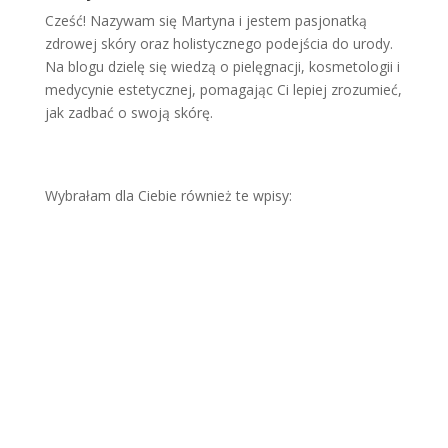
Cześć! Nazywam się Martyna i jestem pasjonatką
zdrowej skóry oraz holistycznego podejścia do urody.
Na blogu dzielę się wiedzą o pielęgnacji, kosmetologii i
medycynie estetycznej, pomagając Ci lepiej zrozumieć,
jak zadbać o swoją skórę.
Wybrałam dla Ciebie również te wpisy:
Skut
eczn
e
olejo
wani
e
włos
ów
krok