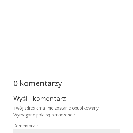
organi
zmu i
poważ
na
ingere
ncja...
Więcej
0 komentarzy
Wyślij komentarz
Twój adres email nie zostanie opublikowany.
Wymagane pola są oznaczone
*
Komentarz
*