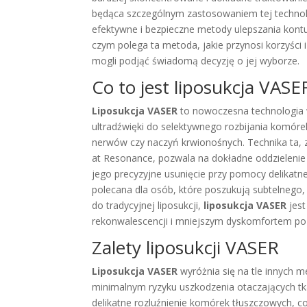
będąca szczególnym zastosowaniem tej technol
efektywne i bezpieczne metody ulepszania kon
czym polega ta metoda, jakie przynosi korzyści i
mogli podjąć świadomą decyzję o jej wyborze.
Co to jest liposukcja VASE
Liposukcja VASER
to nowoczesna technologia 
ultradźwięki do selektywnego rozbijania komóre
nerwów czy naczyń krwionośnych. Technika ta, z
at Resonance, pozwala na dokładne oddzielenie 
jego precyzyjne usunięcie przy pomocy delikatn
polecana dla osób, które poszukują subtelnego
do tradycyjnej liposukcji,
liposukcja VASER
jest
rekonwalescencji i mniejszym dyskomfortem po
Zalety liposukcji VASER
Liposukcja VASER
wyróżnia się na tle innych 
minimalnym ryzyku uszkodzenia otaczających tk
delikatne rozluźnienie komórek tłuszczowych, co