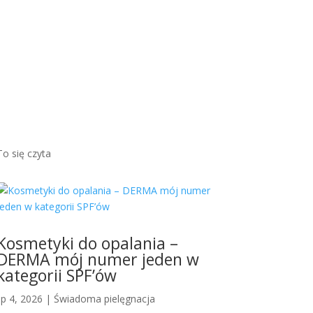
brązow
ym
odcieni
em...
Więcej
To się czyta
Kosmetyki do opalania –
DERMA mój numer jeden w
kategorii SPF’ów
lip 4, 2026
|
Świadoma pielęgnacja