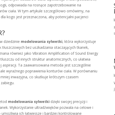
ogii, odpowiada na rosnące zapotrzebowanie na
turów ciała. W tym artykule szczegółowo omówimy, na
 dla kogo jest przeznaczona, aby potencjalni pacjenci
R?
w dziedzinie
modelowania sylwetki
, która wykorzystuje
k tłuszczowych bez uszkadzania otaczających tkanek,
nana również jako Vibration Amplification of Sound Energy
tłuszczu od innych struktur anatomicznych, co ułatwia
ej aspiracji. Ta zaawansowana metoda jest szczególnie
, ale wyraźnego poprawienia konturów ciała. W porównaniu
 mniej inwazyjna, co skutkuje krótszym czasem
 zabiegu.
j
metod
modelowania sylwetki
dzięki swojej precyzji i
anek. Wykorzystanie ultradźwięków pozwala na celowe i
 umożliwia ich łatwiejsze i bardziej kontrolowane