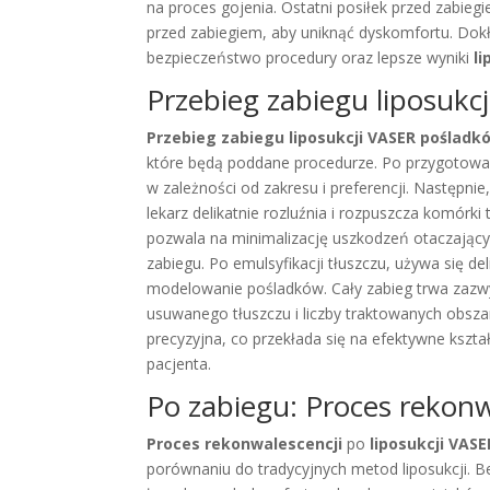
na proces gojenia. Ostatni posiłek przed zabieg
przed zabiegiem, aby uniknąć dyskomfortu. Do
bezpieczeństwo procedury oraz lepsze wyniki
li
Przebieg zabiegu liposukc
Przebieg zabiegu liposukcji VASER pośladk
które będą poddane procedurze. Po przygotowa
w zależności od zakresu i preferencji. Następnie,
lekarz delikatnie rozluźnia i rozpuszcza komór
pozwala na minimalizację uszkodzeń otaczającyc
zabiegu. Po emulsyfikacji tłuszczu, używa się d
modelowanie pośladków. Cały zabieg trwa zazwycz
usuwanego tłuszczu i liczby traktowanych obsz
precyzyjna, co przekłada się na efektywne kszta
pacjenta.
Po zabiegu: Proces rekonw
Proces rekonwalescencji
po
liposukcji VAS
porównaniu do tradycyjnych metod liposukcji. 