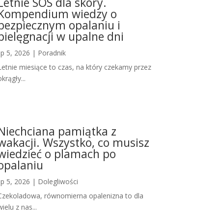
Letnie SOS dla skóry.
Kompendium wiedzy o
bezpiecznym opalaniu i
pielęgnacji w upalne dni
lip 5, 2026
|
Poradnik
Letnie miesiące to czas, na który czekamy przez
okrągły...
Niechciana pamiątka z
wakacji. Wszystko, co musisz
wiedzieć o plamach po
opalaniu
lip 5, 2026
|
Dolegliwości
Czekoladowa, równomierna opalenizna to dla
wielu z nas...