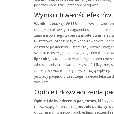
podczas konsultacji przedoperacyjnych.
Wyniki i trwałość efektów
Wyniki liposukcji VASER
są zazwyczaj widoczn
obrzęku i całkowitym zagojeniu się tkanki, co mo
zaawansowanego
zabiegu modelowania syl
tłuszczowej oraz lepszym konturowaniem i defin
obszarze pośladków. Ostateczny kształt i wyg
sześciu miesięcy po zabiegu, gdy ciało dostos
liposukcji VASER
zależy w dużym stopniu od sty
zdrowej diety i regularnej aktywności fizycznej
Zmiany w wadze lub stylu życia mogą wpłynąć na
jest, aby pacjenci przestrzegali zaleceń lekarza
wynikami.
Opinie i doświadczenia pa
Opinie i doświadczenia pacjentów
, którzy pr
rozważających ten zabieg
modelowania sylwe
otrzymanych wyników, podkreślając szczególnie