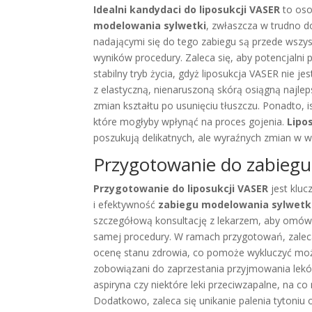
Idealni kandydaci do liposukcji VASER
to oso
modelowania sylwetki
, zwłaszcza w trudno d
nadającymi się do tego zabiegu są przede wszy
wyników procedury. Zaleca się, aby potencjalni pa
stabilny tryb życia, gdyż liposukcja VASER nie j
z elastyczną, nienaruszoną skórą osiągną najlep
zmian kształtu po usunięciu tłuszczu. Ponadto, i
które mogłyby wpłynąć na proces gojenia.
Lipo
poszukują delikatnych, ale wyraźnych zmian w wy
Przygotowanie do zabiegu
Przygotowanie do liposukcji VASER
jest klu
i efektywność
zabiegu modelowania sylwetk
szczegółową konsultację z lekarzem, aby omówi
samej procedury. W ramach przygotowań, zalec
ocenę stanu zdrowia, co pomoże wykluczyć możl
zobowiązani do zaprzestania przyjmowania lekó
aspiryna czy niektóre leki przeciwzapalne, na 
Dodatkowo, zaleca się unikanie palenia tytoniu