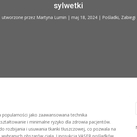
sylwetki
utworzone przez
Martyna Lumin
|
maj 18, 2024
|
Pośladki
,
Zabiegi
a popularności jako zaawansowana technika
kształtowanie i minimalne ryzyko dla zdrowia pacjentów.
 do rozbijania i usuwania tkanki tłuszczowej, co pozwala na
e wybranych obszarów ciała. Liposukcja VASER pośladków,