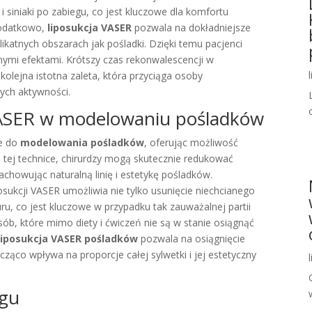
i siniaki po zabiegu, co jest kluczowe dla komfortu
Dodatkowo,
liposukcja VASER
pozwala na dokładniejsze
elikatnych obszarach jak pośladki. Dzięki temu pacjenci
znymi efektami. Krótszy czas rekonwalescencji w
kolejna istotna zaleta, która przyciąga osoby
ych aktywności.
 VASER w modelowaniu pośladków
ie do
modelowania pośladków
, oferując możliwość
ki tej technice, chirurdzy mogą skutecznie redukować
chowując naturalną linię i estetykę pośladków.
osukcji VASER umożliwia nie tylko usunięcie niechcianego
ru, co jest kluczowe w przypadku tak zauważalnej partii
osób, które mimo diety i ćwiczeń nie są w stanie osiągnąć
Liposukcja VASER pośladków
pozwala na osiągnięcie
acząco wpływa na proporcje całej sylwetki i jej estetyczny
egu