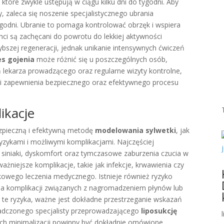
tóre zwykle ustępują w ciągu kilku dni do tygodni. Aby
, zaleca się noszenie specjalistycznego ubrania
godni. Ubranie to pomaga kontrolować obrzęk i wspiera
nci są zachęcani do powrotu do lekkiej aktywności
szybszej regeneracji, jednak unikanie intensywnych ćwiczeń
es gojenia
może różnić się u poszczególnych osób,
ń lekarza prowadzącego oraz regularne wizyty kontrolne,
i zapewnienia bezpiecznego oraz efektywnego procesu
ikacje
zpieczną i efektywną metodę
modelowania sylwetki
, jak
ryzykami i możliwymi komplikacjami. Najczęściej
 siniaki, dyskomfort oraz tymczasowe zaburzenia czucia w
żniejsze komplikacje, takie jak infekcje, krwawienia czy
owego leczenia medycznego. Istnieje również ryzyko
a komplikacji związanych z nagromadzeniem płynów lub
 te ryzyka, ważne jest dokładne przestrzeganie wskazań
wiadczonego specjalisty przeprowadzającego
liposukcję
 ich minimalizacji powinny być dokładnie omówione