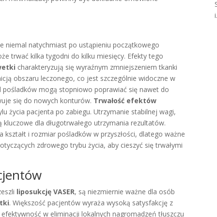
i
e niemal natychmiast po ustąpieniu początkowego
że trwać kilka tygodni do kilku miesięcy. Efekty tego
wetki
charakteryzują się wyraźnym zmniejszeniem tkanki
icją obszaru leczonego, co jest szczególnie widoczne w
ląd pośladków mogą stopniowo poprawiać się nawet do
owuje się do nowych konturów.
Trwałość efektów
lu życia pacjenta po zabiegu. Utrzymanie stabilnej wagi,
 są kluczowe dla długotrwałego utrzymania rezultatów.
 kształt i rozmiar pośladków w przyszłości, dlatego ważne
 dotyczących zdrowego trybu życia, aby cieszyć się trwałymi
cjentów
zeszli
liposukcję VASER
, są niezmiernie ważne dla osób
tki
. Większość pacjentów wyraża wysoką satysfakcję z
 efektywność w eliminacji lokalnych nagromadzeń tłuszczu