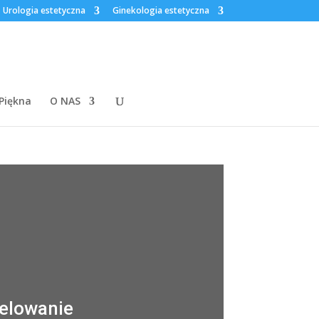
Urologia estetyczna
Ginekologia estetyczna
 Piękna
O NAS
elowanie