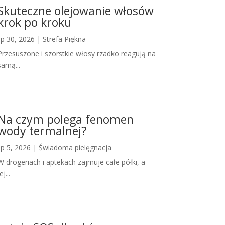
Skuteczne olejowanie włosów
krok po kroku
lip 30, 2026
|
Strefa Piękna
Przesuszone i szorstkie włosy rzadko reagują na
samą...
Na czym polega fenomen
wody termalnej?
lip 5, 2026
|
Świadoma pielęgnacja
W drogeriach i aptekach zajmuje całe półki, a
ej...