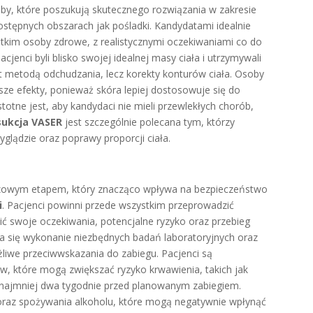
by, które poszukują skutecznego rozwiązania w zakresie
ostępnych obszarach jak pośladki. Kandydatami idealnie
stkim osoby zdrowe, z realistycznymi oczekiwaniami co do
cjenci byli blisko swojej idealnej masy ciała i utrzymywali
est metodą odchudzania, lecz korekty konturów ciała. Osoby
sze efekty, ponieważ skóra lepiej dostosowuje się do
stotne jest, aby kandydaci nie mieli przewlekłych chorób,
sukcja VASER
jest szczególnie polecana tym, którzy
glądzie oraz poprawy proporcji ciała.
czowym etapem, który znacząco wpływa na bezpieczeństwo
i
. Pacjenci powinni przede wszystkim przeprowadzić
ć swoje oczekiwania, potencjalne ryzyko oraz przebieg
a się wykonanie niezbędnych badań laboratoryjnych oraz
iwe przeciwwskazania do zabiegu. Pacjenci są
w, które mogą zwiększać ryzyko krwawienia, takich jak
co najmniej dwa tygodnie przed planowanym zabiegiem.
 oraz spożywania alkoholu, które mogą negatywnie wpłynąć