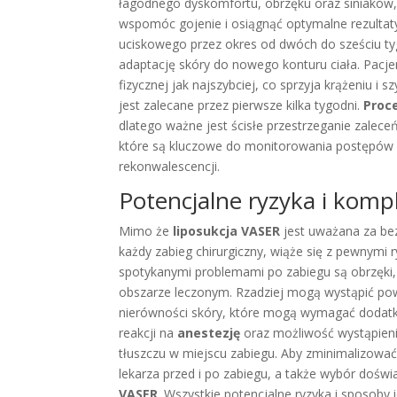
łagodnego dyskomfortu, obrzęku oraz siniaków, k
wspomóc gojenie i osiągnąć optymalne rezultaty
uciskowego przez okres od dwóch do sześciu ty
adaptację skóry do nowego konturu ciała. Pacje
fizycznej jak najszybciej, co sprzyja krążeniu i 
jest zalecane przez pierwsze kilka tygodni.
Proc
dlatego ważne jest ścisłe przestrzeganie zalece
które są kluczowe do monitorowania postępów 
rekonwalescencji.
Potencjalne ryzyka i kompl
Mimo że
liposukcja VASER
jest uważana za be
każdy zabieg chirurgiczny, wiąże się z pewnymi 
spotykanymi problemami po zabiegu są obrzęki,
obszarze leczonym. Rzadziej mogą wystąpić powa
nierówności skóry, które mogą wymagać dodatk
reakcji na
anestezję
oraz możliwość wystąpieni
tłuszczu w miejscu zabiegu. Aby zminimalizować
lekarza przed i po zabiegu, a także wybór doś
VASER
. Wszystkie potencjalne ryzyka i sposoby