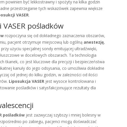
iem powinien być lekkostrawny i spożyty na kilka godzin
kładne przestrzeganie tych wskazówek zapewnia większe
posukcji VASER
.
ji VASER pośladków
ów
rozpoczyna się od dokładnego zaznaczenia obszarów,
niu, pacjent otrzymuje miejscową lub ogólną
anestezję
,
 przy użyciu specjalnej sondy emitującej ultradźwięki,
ki tłuszczowe w docelowych obszarach. Ta technologia
h tkanek, co jest kluczowe dla precyzji i bezpieczeństwa
elikatnej kanuły do jego odsysania, co umożliwia dokładne
aj od jednej do kilku godzin, w zależności od ilości
arów.
Liposukcja VASER
jest wysoce kontrolowana i
łtowanie pośladków i satysfakcjonujące rezultaty dla
alescencji
ER pośladków
jest zazwyczaj szybszy i mniej bolesny w
Bezpośrednio po zabiegu, pacjenci mogą doświadczać