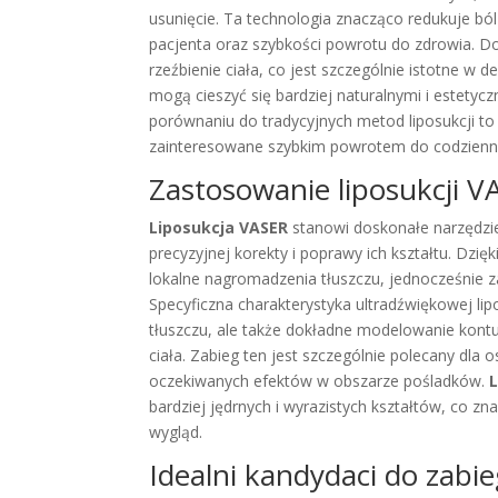
usunięcie. Ta technologia znacząco redukuje ból 
pacjenta oraz szybkości powrotu do zdrowia. 
rzeźbienie ciała, co jest szczególnie istotne w d
mogą cieszyć się bardziej naturalnymi i estetyc
porównaniu do tradycyjnych metod liposukcji to 
zainteresowane szybkim powrotem do codzienn
Zastosowanie liposukcji
Liposukcja VASER
stanowi doskonałe narzędz
precyzyjnej korekty i poprawy ich kształtu. Dzię
lokalne nagromadzenia tłuszczu, jednocześnie za
Specyficzna charakterystyka ultradźwiękowej lip
tłuszczu, ale także dokładne modelowanie kontu
ciała. Zabieg ten jest szczególnie polecany dla 
oczekiwanych efektów w obszarze pośladków.
bardziej jędrnych i wyrazistych kształtów, co zn
wygląd.
Idealni kandydaci do zabi