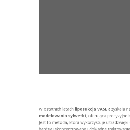
W ostatnich latach
liposukcja VASER
zyskała n
modelowania sylwetki
, oferująca precyzyjne 
Jest to metoda, która wykorzystuje ultradźwięki
bardziej skoncentrowane i dokładne traktowani