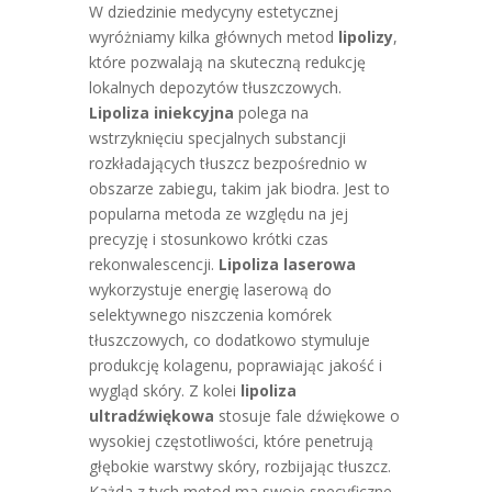
W dziedzinie medycyny estetycznej
wyróżniamy kilka głównych metod
lipolizy
,
które pozwalają na skuteczną redukcję
lokalnych depozytów tłuszczowych.
Lipoliza iniekcyjna
polega na
wstrzyknięciu specjalnych substancji
rozkładających tłuszcz bezpośrednio w
obszarze zabiegu, takim jak biodra. Jest to
popularna metoda ze względu na jej
precyzję i stosunkowo krótki czas
rekonwalescencji.
Lipoliza laserowa
wykorzystuje energię laserową do
selektywnego niszczenia komórek
tłuszczowych, co dodatkowo stymuluje
produkcję kolagenu, poprawiając jakość i
wygląd skóry. Z kolei
lipoliza
ultradźwiękowa
stosuje fale dźwiękowe o
wysokiej częstotliwości, które penetrują
głębokie warstwy skóry, rozbijając tłuszcz.
Każda z tych metod ma swoje specyficzne