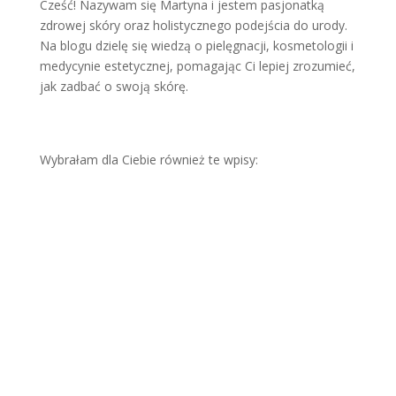
Cześć! Nazywam się Martyna i jestem pasjonatką
zdrowej skóry oraz holistycznego podejścia do urody.
Na blogu dzielę się wiedzą o pielęgnacji, kosmetologii i
medycynie estetycznej, pomagając Ci lepiej zrozumieć,
jak zadbać o swoją skórę.
Wybrałam dla Ciebie również te wpisy:
Wol
ume
tria
twar
zy –
now
ocze
sna
met