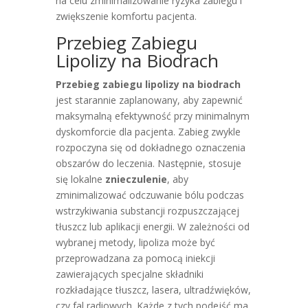
na celu zminimalizowanie ryzyka zabiegu i
zwiększenie komfortu pacjenta.
Przebieg Zabiegu
Lipolizy na Biodrach
Przebieg zabiegu lipolizy na biodrach
jest starannie zaplanowany, aby zapewnić
maksymalną efektywność przy minimalnym
dyskomforcie dla pacjenta. Zabieg zwykle
rozpoczyna się od dokładnego oznaczenia
obszarów do leczenia. Następnie, stosuje
się lokalne
znieczulenie
, aby
zminimalizować odczuwanie bólu podczas
wstrzykiwania substancji rozpuszczającej
tłuszcz lub aplikacji energii. W zależności od
wybranej metody, lipoliza może być
przeprowadzana za pomocą iniekcji
zawierających specjalne składniki
rozkładające tłuszcz, lasera, ultradźwięków,
czy fal radiowych. Każde z tych podejść ma