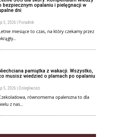
o bezpiecznym opalaniu i pielęgnacji w
upalne dni
ip 5, 2026
|
Poradnik
Letnie miesiące to czas, na który czekamy przez
okrągły...
Niechciana pamiątka z wakacji. Wszystko,
co musisz wiedzieć o plamach po opalaniu
ip 5, 2026
|
Dolegliwości
Czekoladowa, równomierna opalenizna to dla
wielu z nas...