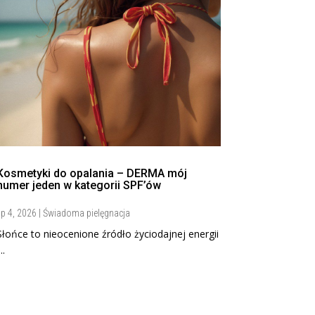
Kosmetyki do opalania – DERMA mój
numer jeden w kategorii SPF’ów
ip 4, 2026
|
Świadoma pielęgnacja
Słońce to nieocenione źródło życiodajnej energii
...