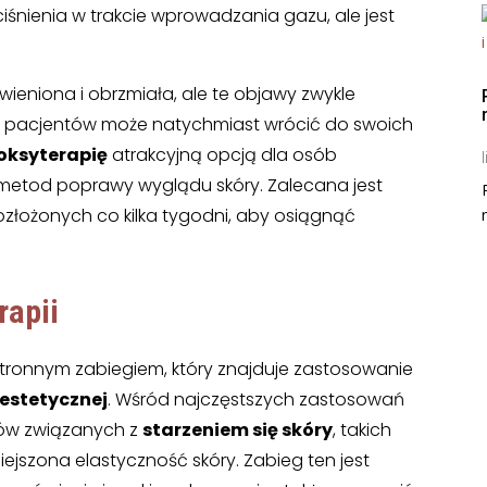
iśnienia w trakcie wprowadzania gazu, ale jest
ieniona i obrzmiała, ale te objawy zwykle
ość pacjentów może natychmiast wrócić do swoich
oksyterapię
atrakcyjną opcją dla osób
l
metod poprawy wyglądu skóry. Zalecana jest
 rozłożonych co kilka tygodni, aby osiągnąć
rapii
tronnym zabiegiem, który znajduje zastosowanie
estetycznej
. Wśród najczęstszych zastosowań
emów związanych z
starzeniem się skóry
, takich
niejszona elastyczność skóry. Zabieg ten jest