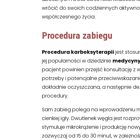
wrócić do swoich codziennych aktywnoś
współczesnego życia.
Procedura zabiegu
Procedura karboksyterapii
jest stosu
jej popularności w dziedzinie
medycyny 
pacjent powinien przejść konsultację z 
potrzeby i potencjalne przeciwwskazania
dokładnie oczyszczana, a następnie d
procedury.
Sam zabieg polega na wprowadzeniu mał
cienkiej igły. Dwutlenek węgla jest roz
stymuluje mikrokrążenie i produkcję no
zazwyczaj od 15 do 30 minut, w zależnoś