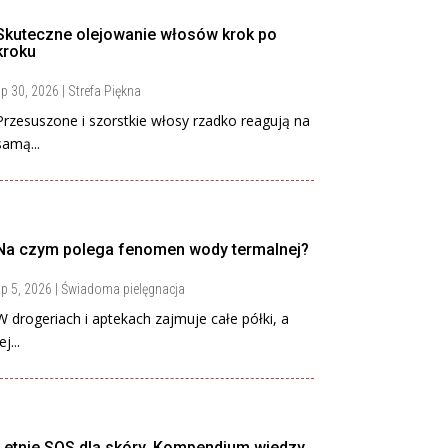
Skuteczne olejowanie włosów krok po
kroku
ip 30, 2026
|
Strefa Piękna
Przesuszone i szorstkie włosy rzadko reagują na
samą...
Na czym polega fenomen wody termalnej?
ip 5, 2026
|
Świadoma pielęgnacja
W drogeriach i aptekach zajmuje całe półki, a
ej...
Letnie SOS dla skóry. Kompendium wiedzy