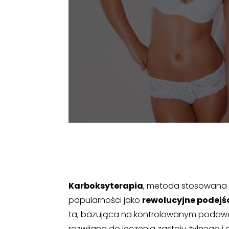
Karboksyterapia
, metoda stosowana o
popularności jako
rewolucyjne podejśc
ta, bazująca na kontrolowanym podawan
rozwijana do leczenia zastoju żylnego