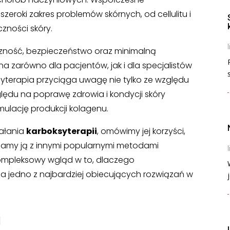
zeroki zakres problemów skórnych, od cellulitu i
czności skóry.
l
czność, bezpieczeństwo oraz minimalną
jna zarówno dla pacjentów, jak i dla specjalistów
yterapia przyciąga uwagę nie tylko ze względu
ględu na poprawę zdrowia i kondycji skóry
ymulację produkcji kolagenu.
iałania
karboksyterapii
, omówimy jej korzyści,
namy ją z innymi popularnymi metodami
l
kompleksowy wgląd w to, dlaczego
a jedno z najbardziej obiecujących rozwiązań w
j
i