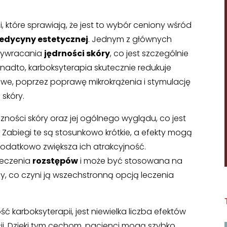
i, które sprawiają, że jest to wybór ceniony wśród
edycyny estetycznej
. Jednym z głównych
przywracania
jędrności skóry
, co jest szczególnie
nadto, karboksyterapia skutecznie redukuje
owe, poprzez poprawę mikrokrążenia i stymulację
skóry.
zności skóry oraz jej ogólnego wyglądu, co jest
 Zabiegi te są stosunkowo krótkie, a efekty mogą
 dodatkowo zwiększa ich atrakcyjność.
leczenia
rozstępów
i może być stosowana na
y, co czyni ją wszechstronną opcją leczenia
 karboksyterapii, jest niewielka liczba efektów
cji. Dzięki tym cechom, pacjenci mogą szybko