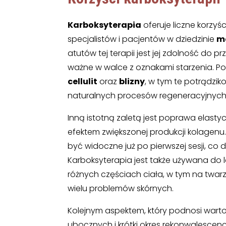
Karboksyterapia
oferuje liczne korzyśc
specjalistów i pacjentów w dziedzinie
m
atutów tej terapii jest jej zdolność do 
ważne w walce z oznakami starzenia. Po
cellulit
oraz
blizny
, w tym te potrądzik
naturalnych procesów regeneracyjnych 
Inną istotną zaletą jest poprawa elastyc
efektem zwiększonej produkcji kolagenu.
być widoczne już po pierwszej sesji, co
Karboksyterapia jest także używana do 
różnych częściach ciała, w tym na twarz
wielu problemów skórnych.
Kolejnym aspektem, który podnosi wartość
ubocznych i krótki okres rekonwalescen