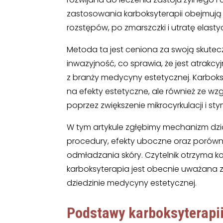
zastosowania karboksyterapii obejmują s
rozstępów, po zmarszczki i utratę elasty
Metoda ta jest ceniona za swoją skute
inwazyjność, co sprawia, że jest atrakcy
z branży medycyny estetycznej. Karboks
na efekty estetyczne, ale również ze wz
poprzez zwiększenie mikrocyrkulacji i st
W tym artykule zgłębimy mechanizm dz
procedury, efekty uboczne oraz porów
odmładzania skóry. Czytelnik otrzyma 
karboksyterapia jest obecnie uważana z
dziedzinie medycyny estetycznej.
Podstawy karboksyterapi