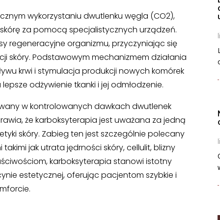
cznym wykorzystaniu dwutlenku węgla (CO2),
skórę za pomocą specjalistycznych urządzeń.
l
sy regeneracyjne organizmu, przyczyniając się
cji skóry. Podstawowym mechanizmem działania
pływu krwi i stymulacja produkcji nowych komórek
 lepsze odżywienie tkanki i jej odmłodzenie.
awany w kontrolowanych dawkach dwutlenek
prawia, że karboksyterapia jest uważana za jedną
yki skóry. Zabieg ten jest szczególnie polecany
l
imi jak utrata jędrności skóry, cellulit, blizny
aściwościom, karboksyterapia stanowi istotny
ie estetycznej, oferując pacjentom szybkie i
mforcie.