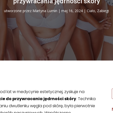
przywracania jędrności skóry
utworzone przez
Martyna Lumin
|
maj 16, 2024
|
Ciało
,
Zabiegi
d lat w medycynie estetycznej, zyskuje na
ie do przywracania jędrności skóry
. Technika
iu dwutlenku węgla pod skórę, była pierwotnie
 i chorób naczyniowych. Współczesne