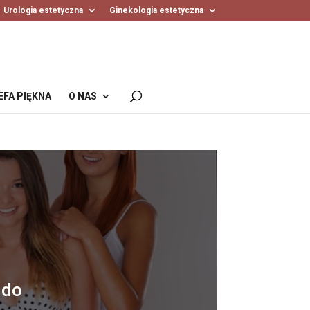
Urologia estetyczna
Ginekologia estetyczna
EFA PIĘKNA
O NAS
 do