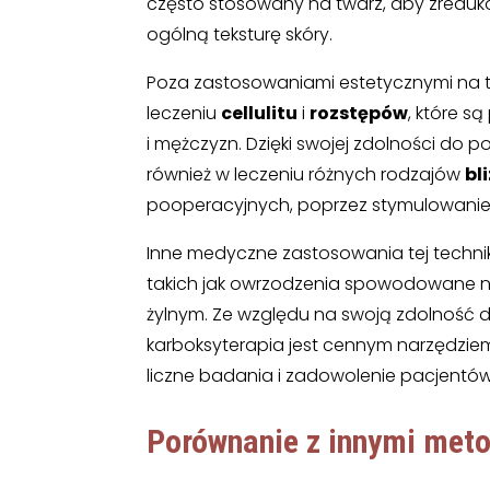
często stosowany na twarz, aby zreduko
ogólną teksturę skóry.
Poza zastosowaniami estetycznymi na tw
leczeniu
cellulitu
i
rozstępów
, które s
i mężczyzn. Dzięki swojej zdolności do
również w leczeniu różnych rodzajów
bl
pooperacyjnych, poprzez stymulowanie 
Inne medyczne zastosowania tej techni
takich jak owrzodzenia spowodowane n
żylnym. Ze względu na swoją zdolność do
karboksyterapia jest cennym narzędziem
liczne badania i zadowolenie pacjentów
Porównanie z innymi met