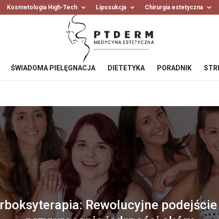
Kosmetologia High-Tech
Liposukcja
Chirurgia estetyczna
ŚWIADOMA PIELĘGNACJA
DIETETYKA
PORADNIK
STR
rboksyterapia: Rewolucyjne podejście