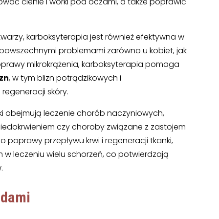
wać cienie i worki pod oczami, a także poprawić
arzy, karboksyterapia jest również efektywna w
ą powszechnymi problemami zarówno u kobiet, jak
 poprawy mikrokrążenia, karboksyterapia pomaga
izn
, w tym blizn potrądzikowych i
regeneracji skóry.
ki obejmują leczenie chorób naczyniowych,
iedokrwieniem czy choroby związane z zastojem
 poprawy przepływu krwi i regeneracji tkanki,
 w leczeniu wielu schorzeń, co potwierdzają
.
odami