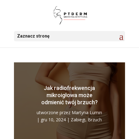
Zaznacz stronę
Jak radiofrekwencja
mikroigłowa może
odmienić twój brzuch?
utworzone przez
Martyna Lumin
|
gru 10, 2024
|
Zabiegi
,
Brzuch