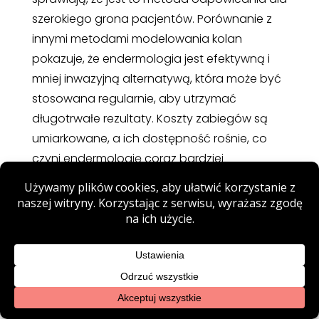
szerokiego grona pacjentów. Porównanie z
innymi metodami modelowania kolan
pokazuje, że endermologia jest efektywną i
mniej inwazyjną alternatywą, która może być
stosowana regularnie, aby utrzymać
długotrwałe rezultaty. Koszty zabiegów są
umiarkowane, a ich dostępność rośnie, co
czyni endermologię coraz bardziej
popularną.
Opinie pacjentów potwierdzają wysoką
satysfakcję z zabiegów endermologii kolan,
co dodatkowo podkreśla jej wartość jako
metody kosmetycznej i terapeutycznej.
Wnioski są jasne:
endermologia kolan
to
efektywna, bezpieczna i wszechstronna