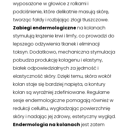
wyposażone w głowice z rolkami i
podciśnienie, które delikatnie masują skórę,
tworząc fałdy i rozbijając złogi tłuszczowe.
Zabiegi endermologiczne
na kolanach
stymulują krążenie krwi i limfy, co prowadzi do
lepszego odżywienia tkanek i eliminacji
toksyn. Dodatkowo, mechaniczna stymulacja
pobudza produkcję kolagenu i elastyny,
białek odpowiedzialnych za jędrność i
elastyczność skóry. Dzięki temu, skóra wokół
kolan staje się bardziej napięta, a kontury
kolan są wyraźniej zdefiniowane. Regularne
sesje endermologiczne pomagają również w
redukcji cellulitu, wygładzając powierzchnię
skóry i nadając jej zdrowy, estetyczny wygląd.
Endermologia na kolanach
jest zatem