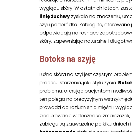
wyglądu skóry. W ostatnich latach, za
linię żuchwy
zyskało na znaczeniu, umoż
szyi i podbródka. Zabiegi te, oferowane
odpowiadają na rosnące zapotrzebowan
skóry, zapewniając naturalne i długotrwa
Botoks na szyję
Luźna skóra na szyi jest częstym probl
procesu starzenia, jak i stylu życia.
Botok
problemu, oferując pacjentom możliwość
ten polega na precyzyjnym wstrzyknięci
prowadzi do rozluźnienia mięśni i wygładz
zredukowanie widoczności zmarszczek, 
zabiegu są zauważalne po kilku dniach i u