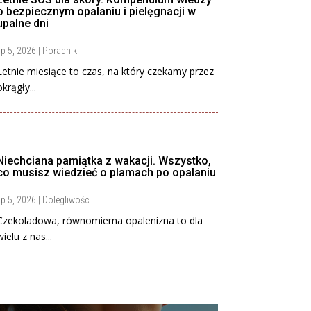
o bezpiecznym opalaniu i pielęgnacji w
upalne dni
ip 5, 2026
|
Poradnik
Letnie miesiące to czas, na który czekamy przez
okrągły...
Niechciana pamiątka z wakacji. Wszystko,
co musisz wiedzieć o plamach po opalaniu
ip 5, 2026
|
Dolegliwości
Czekoladowa, równomierna opalenizna to dla
wielu z nas...