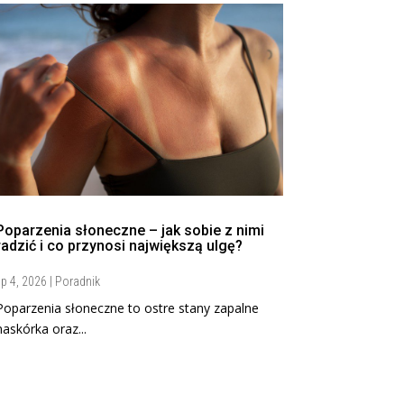
Poparzenia słoneczne – jak sobie z nimi
radzić i co przynosi największą ulgę?
ip 4, 2026
|
Poradnik
Poparzenia słoneczne to ostre stany zapalne
naskórka oraz...