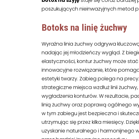
botox na szyję
staje się coraz bardzi
poszukujących nieinwazyjnych metod 
Botoks na linię żuchwy
Wyraźna linia żuchwy odgrywa kluczową r
nadając jej młodzieńczy wygląd. Z biegiem
elastyczności, kontur żuchwy może stać 
innowacyjne rozwiązanie, które pomag
estetyki twarzy. Zabieg polega na precy
strategiczne miejsca wzdłuż linii żuchw
wygładzenia konturów. W rezultacie, pa
linią żuchwy oraz poprawą ogólnego w
w tym zabiegu jest bezpieczna i skutecz
utrzymując się przez kilka miesięcy. Dzięk
uzyskanie naturalnego i harmonijnego 