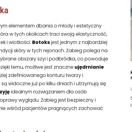
dka
zowym elementem dbania o młody i estetyczny
óra w tych okolicach traci swoją elastyczność,
k i wiotkości.
Botoks
jest jednym z najbardziej
ycji skóry w tych rejonach. Zabieg polega na
ybrane obszary szyi i podbródka, co powoduje
 Dzięki temu, możliwe jest znaczne
ujędrnianie
ziej zdefiniowanego konturu twarzy i
ą widoczne już po kilku dniach i utrzymują się
l
zyję
idealnym rozwiązaniem dla osób
prawy wyglądu. Zabieg jest bezpieczny i
i
rośnie wśród pacjentów pragnących zachować