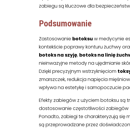
zabiegu są kluczowe dla bezpieczeństwa 
Podsumowanie
Zastosowanie
botoksu
w medycynie este
kontekście poprawy konturu żuchwy oraz re
botoks na szyję
,
botoks na linię żuch
nieinwazyjne metody na ujędrnianie sk
Dzięki precyzyjnym wstrzyknięciom
toks
zmarszczek, redukcja napięcia mięśnio
wpływa na estetykę i samopoczucie pa
Efekty zabiegów z użyciem botoksu są t
dostosowanie częstotliwości zabiegów 
Ponadto, zabiegi te charakteryzują się
są przeprowadzane przez doświadczon