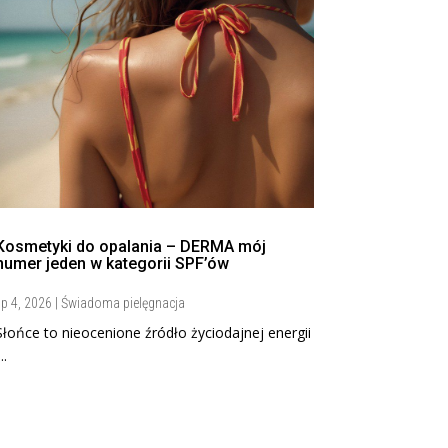
Kosmetyki do opalania – DERMA mój
numer jeden w kategorii SPF’ów
ip 4, 2026
|
Świadoma pielęgnacja
Słońce to nieocenione źródło życiodajnej energii
...