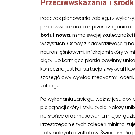
Przeciwwskazania i środk
Podczas planowania zabiegu z wykorz
przeciwwskazań oraz przestrzeganie od
botulinowa
, mimo swojej skuteczności 
wszystkich. Osoby z nadwrażliwością na
neuromięśniowymi, infekcjami skóry w 
ciąży lub karmiące piersią powinny uni
konieczna jest konsultacja z wykwalifik
szczegółowy wywiad medyczny i oceni,
zabiegu.
Po wykonaniu zabiegu, ważne jest, aby
pielęgnacji skóry i stylu życia. Należy u
na słońce oraz masowania miejsc, gdz
Przestrzeganie tych zaleceń minimalizuj
optymalnych rezultatów. Świadomość 