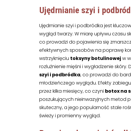
Ujędrnianie szyi i podbró
Ujędrnianie szyi i podbródka jest kluc
wygląd twarzy. W miarę upływu czasu sk
co prowadzi do pojawienia się zmarszcze
efektywnych sposobów na poprawę kond
wstrzyknięciu
toksyny botulinowej
w w
rozluźnienie mięśni i wygładzenie skóry.
szyi i podbródka
, co prowadzi do bard
młodzieńczego wyglądu. Efekty zabiegu s
przez kilka miesięcy, co czyni
botox na s
poszukujących nieinwazyjnych metod po
skuteczny, a jego popularność stale 
świeży i promienny wygląd.