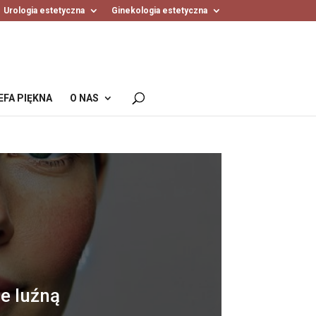
Urologia estetyczna
Ginekologia estetyczna
EFA PIĘKNA
O NAS
e luźną