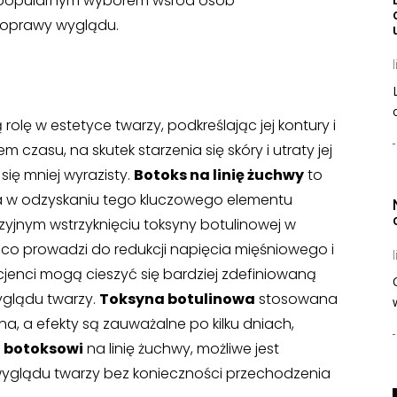
ej popularnym wyborem wśród osób
poprawy wyglądu.
l
olę w estetyce twarzy, podkreślając jej kontury i
 czasu, na skutek starzenia się skóry i utraty jej
się mniej wyrazisty.
Botoks na linię żuchwy
to
a w odzyskaniu tego kluczowego elementu
zyjnym wstrzyknięciu toksyny botulinowej w
y, co prowadzi do redukcji napięcia mięśniowego i
l
cjenci mogą cieszyć się bardziej zdefiniowaną
yglądu twarzy.
Toksyna botulinowa
stosowana
na, a efekty są zauważalne po kilku dniach,
i
botoksowi
na linię żuchwy, możliwe jest
wyglądu twarzy bez konieczności przechodzenia