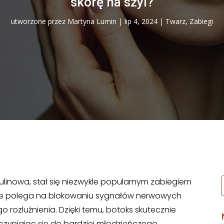
skórę na szyi?
utworzone przez
Martyna Lumin
|
lip 4, 2024
|
Twarz
,
Zabiegi
tulinowa, stał się niezwykle popularnym zabiegiem
nie polega na blokowaniu sygnałów nerwowych
 rozluźnienia. Dzięki temu, botoks skutecznie
zyczyniając się do bardziej młodzieńczego