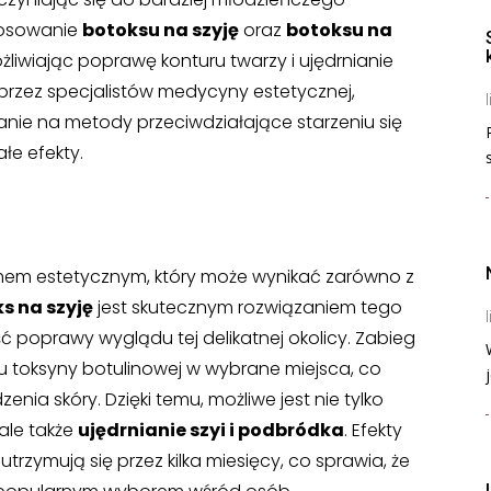
stosowanie
botoksu na szyję
oraz
botoksu na
liwiając poprawę konturu twarzy i ujędrnianie
 przez specjalistów medycyny estetycznej,
l
ie na metody przeciwdziałające starzeniu się
łe efekty.
emem estetycznym, który może wynikać zarówno z
s na szyję
jest skutecznym rozwiązaniem tego
l
 poprawy wyglądu tej delikatnej okolicy. Zabieg
u toksyny botulinowej w wybrane miejsca, co
j
enia skóry. Dzięki temu, możliwe jest nie tylko
ale także
ujędrnianie szyi i podbródka
. Efekty
trzymują się przez kilka miesięcy, co sprawia, że