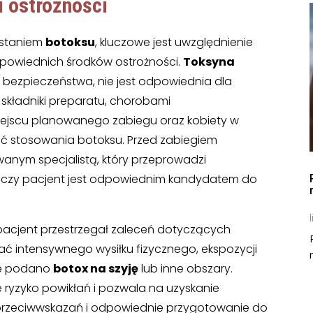
i ostrożności
ystaniem
botoksu
, kluczowe jest uwzględnienie
powiednich środków ostrożności.
Toksyna
i bezpieczeństwa, nie jest odpowiednia dla
 składniki preparatu, chorobami
miejscu planowanego zabiegu oraz kobiety w
kać stosowania botoksu. Przed zabiegiem
owanym specjalistą, który przeprowadzi
 czy pacjent jest odpowiednim kandydatem do
l
 pacjent przestrzegał zaleceń dotyczących
nikać intensywnego wysiłku fizycznego, ekspozycji
ie podano
botox na szyję
lub inne obszary.
e ryzyko powikłań i pozwala na uzyskanie
przeciwwskazań i odpowiednie przygotowanie do