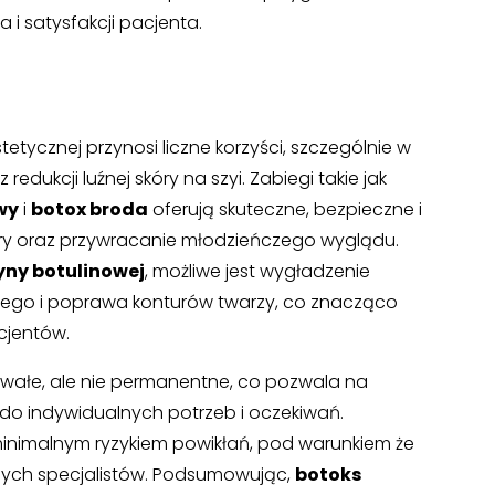
i satysfakcji pacjenta.
tycznej przynosi liczne korzyści, szczególnie w
dukcji luźnej skóry na szyi. Zabiegi takie jak
wy
i
botox broda
oferują skuteczne, bezpieczne i
óry oraz przywracanie młodzieńczego wyglądu.
yny botulinowej
, możliwe jest wygładzenie
wego i poprawa konturów twarzy, co znacząco
cjentów.
rwałe, ale nie permanentne, co pozwala na
do indywidualnych potrzeb i oczekiwań.
 minimalnym ryzykiem powikłań, pod warunkiem że
ych specjalistów. Podsumowując,
botoks