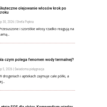
Skuteczne olejowanie włosów krok po
kroku
ip 30, 2026
|
Strefa Piękna
Przesuszone i szorstkie włosy rzadko reagują na
samą...
Na czym polega fenomen wody termalnej?
ip 5, 2026
|
Świadoma pielęgnacja
W drogeriach i aptekach zajmuje całe półki, a
ej...
Letnie SOS dla skóry. Kompendium wiedzy