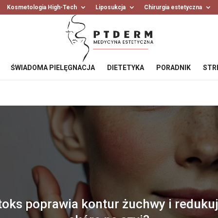
Kosmetologia High-Tech
Liposukcja
Chirurgia estetyczna
ŚWIADOMA PIELĘGNACJA
DIETETYKA
PORADNIK
STR
toks poprawia kontur żuchwy i redukuj