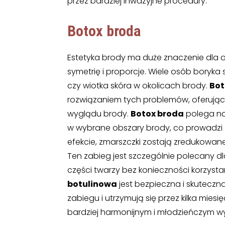
przez bardziej inwazyjne procedury.
Botox broda
Estetyka brody ma duże znaczenie dla 
symetrię i proporcje. Wiele osób boryka 
czy wiotka skóra w okolicach brody.
Bot
rozwiązaniem tych problemów, oferują
wyglądu brody.
Botox broda
polega na
w wybrane obszary brody, co prowadzi d
efekcie, zmarszczki zostają zredukowane,
Ten zabieg jest szczególnie polecany d
części twarzy bez konieczności korzysta
botulinowa
jest bezpieczna i skuteczna
zabiegu i utrzymują się przez kilka miesię
bardziej harmonijnym i młodzieńczym w