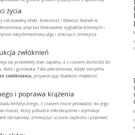
i życia
ej odczuwalny efekt. Bolesność i tkliwość tkanek w
 uderzeniowa, poprzez blokowanie sygnałów bólowych i
rzynosi natychmiastową ulgę i znacząco zmniejsza
dukcja zwłóknień
ija się przewlekły stan zapalny, a z czasem dochodzi do
, zbita i guzowata. Fala uderzeniowa, dzięki swojemu
 te zwłóknienia
, przywracając tkankom miękkość,
nego i poprawa krążenia
 układu limfatycznego, z czasem może prowadzić do jego
oki masaż, który pobudza mikrokrążenie i stymuluje
t obrzękowy, zmniejszyć uczucie ciężkości i poprawić