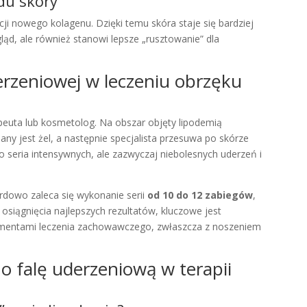
du skóry
cji nowego kolagenu. Dzięki temu skóra staje się bardziej
ygląd, ale również stanowi lepsze „rusztowanie” dla
derzeniowej w leczeniu obrzęku
peuta lub kosmetolog. Na obszar objęty lipodemią
dany jest żel, a następnie specjalista przesuwa po skórze
o seria intensywnych, ale zazwyczaj niebolesnych uderzeń i
ardowo zaleca się wykonanie serii
od 10 do 12 zabiegów
,
a osiągnięcia najlepszych rezultatów, kluczowe jest
elementami leczenia zachowawczego, zwłaszcza z noszeniem
 o falę uderzeniową w terapii