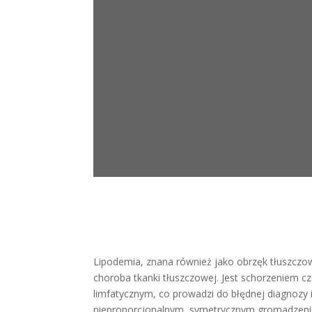
Lipodemia, znana również jako obrzęk tłuszczow
choroba tkanki tłuszczowej. Jest schorzeniem c
limfatycznym, co prowadzi do błędnej diagnozy i
nieproporcjonalnym, symetrycznym gromadzeniem