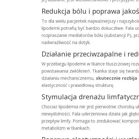
Redukcja bólu i poprawa jakośc
To dla wielu pacjentek najważniejszy i najszybci
lipodemii potrafią być bardzo dokuczliwe. Fala
rozpraszanie mediatorów bólu (substancji P), p
nadwrażliwość na dotyk.
Działanie przeciwzapalne i re
W przebiegu lipodemii w tkance tłuszczowej rozw
powstawania zwłóknień. Tkanka staje się twarda
działaniu mechanicznemu,
skutecznie rozbija
elastyczność i prawidłową strukturę.
Stymulacja drenażu limfatycz
Chociaż lipodemia nie jest pierwotnie chorobą
niewydolności. Fala uderzeniowa działa jak głęb
przepływ limfy. Pomaga to zredukować komponen
metabolizm w tkankach.