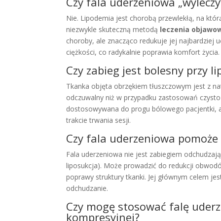
Czy fala uderzeniowa „wyleczy
Nie. Lipodemia jest chorobą przewlekłą, na któr
niezwykle skuteczną metodą
leczenia objawo
choroby, ale znacząco redukuje jej najbardziej u
ciężkości, co radykalnie poprawia komfort życia.
Czy zabieg jest bolesny przy l
Tkanka objęta obrzękiem tłuszczowym jest z nat
odczuwalny niż w przypadku zastosowań czysto e
dostosowywana do progu bólowego pacjentki, a w
trakcie trwania sesji.
Czy fala uderzeniowa pomoże
Fala uderzeniowa nie jest zabiegiem odchudzają
liposukcja). Może prowadzić do redukcji obwodó
poprawy struktury tkanki. Jej głównym celem jest
odchudzanie.
Czy mogę stosować falę uderz
kompresyjnej?