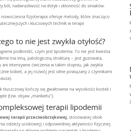
y ból, nadwrażliwość na dotyk i skłonność do siniaków.
ć, nowoczesna fizjoterapia oferuje metody, które znacząco
uteczniejszych i kluczowych technik w terapii
zego to nie jest zwykła otyłość?
pierw podkreślić, czym jest lipodemia. To nie jest kwestia
demii ma inną, patologiczną strukturę – jest guzowata,
ty ani intensywne ćwiczenia w takim stopniu, jak zwykła
nie kobiet, a jej rozwój jest silnie powiązany z czynnikami
auza).
zęk tłuszczowy kończy się gwałtownie na wysokości kostek i
płe (tzw. objaw „mankietu”).
j
ompleksowej terapii lipodemii
wej terapii przeciwobrzękowej
, stosowanej obok
ia odzieży uciskowej) i odpowiedniej aktywności fizycznej.
e odpowiada na główne problemy pacjentek z lipodemią.