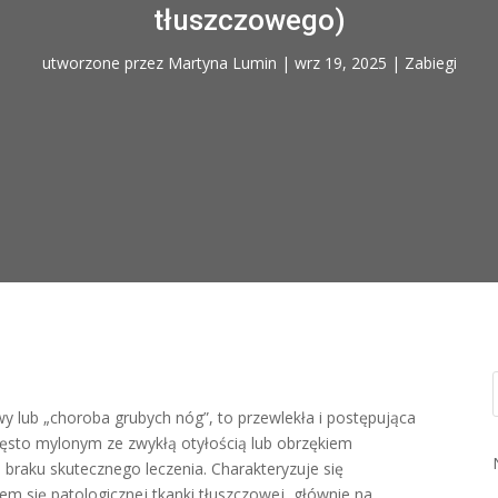
tłuszczowego)
utworzone przez
Martyna Lumin
|
wrz 19, 2025
|
Zabiegi
y lub „choroba grubych nóg”, to przewlekła i postępująca
zęsto mylonym ze zwykłą otyłością lub obrzękiem
 braku skutecznego leczenia. Charakteryzuje się
 się patologicznej tkanki tłuszczowej, głównie na