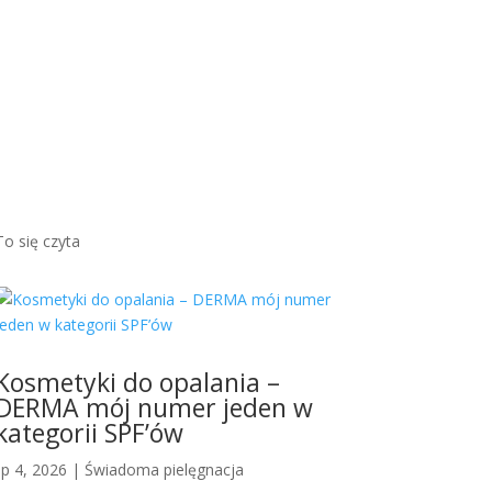
brązow
ym
odcieni
em...
Więcej
To się czyta
Kosmetyki do opalania –
DERMA mój numer jeden w
kategorii SPF’ów
lip 4, 2026
|
Świadoma pielęgnacja