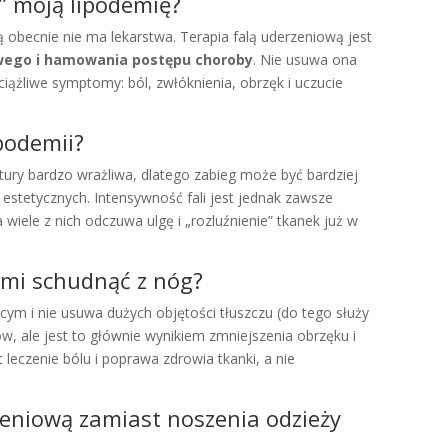
” moją lipodemię?
ą obecnie nie ma lekarstwa. Terapia falą uderzeniową jest
wego i hamowania postępu choroby
. Nie usuwa ona
ciążliwe symptomy: ból, zwłóknienia, obrzęk i uczucie
ipodemii?
ury bardzo wrażliwa, dlatego zabieg może być bardziej
stetycznych. Intensywność fali jest jednak zawsze
iele z nich odczuwa ulgę i „rozluźnienie” tkanek już w
 mi schudnąć z nóg?
cym i nie usuwa dużych objętości tłuszczu (do tego służy
w, ale jest to głównie wynikiem zmniejszenia obrzęku i
 leczenie bólu i poprawa zdrowia tkanki, a nie
eniową zamiast noszenia odzieży