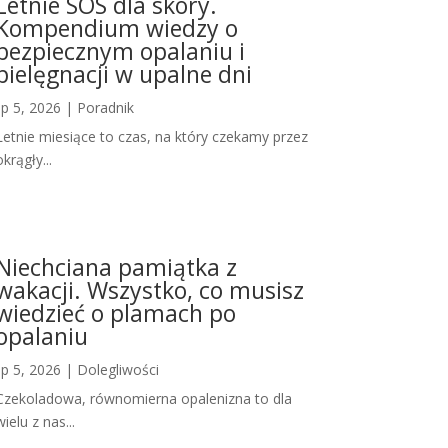
Letnie SOS dla skóry.
Kompendium wiedzy o
bezpiecznym opalaniu i
pielęgnacji w upalne dni
lip 5, 2026
|
Poradnik
Letnie miesiące to czas, na który czekamy przez
okrągły...
Niechciana pamiątka z
wakacji. Wszystko, co musisz
wiedzieć o plamach po
opalaniu
lip 5, 2026
|
Dolegliwości
Czekoladowa, równomierna opalenizna to dla
wielu z nas...