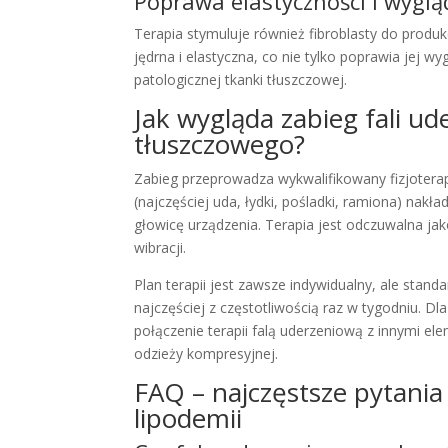
Poprawa elastyczności i wyglą
Terapia stymuluje również fibroblasty do produk
jędrna i elastyczna, co nie tylko poprawia jej w
patologicznej tkanki tłuszczowej.
Jak wygląda zabieg fali u
tłuszczowego?
Zabieg przeprowadza wykwalifikowany fizjotera
(najczęściej uda, łydki, pośladki, ramiona) nakła
głowicę urządzenia. Terapia jest odczuwalna jak
wibracji.
Plan terapii jest zawsze indywidualny, ale stand
najczęściej z częstotliwością raz w tygodniu. Dl
połączenie terapii falą uderzeniową z innymi 
odzieży kompresyjnej.
FAQ – najczęstsze pytania
lipodemii