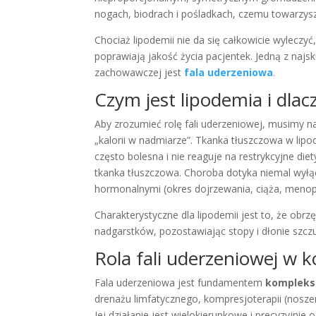
nogach, biodrach i pośladkach, czemu towarzysz
Chociaż lipodemii nie da się całkowicie wyleczy
poprawiają jakość życia pacjentek. Jedną z najsk
zachowawczej jest
fala uderzeniowa
.
Czym jest lipodemia i dlac
Aby zrozumieć rolę fali uderzeniowej, musimy naj
„kalorii w nadmiarze”. Tkanka tłuszczowa w lipo
często bolesna i nie reaguje na restrykcyjne die
tkanka tłuszczowa. Choroba dotyka niemal wyłącz
hormonalnymi (okres dojrzewania, ciąża, menop
Charakterystyczne dla lipodemii jest to, że obr
nadgarstków, pozostawiając stopy i dłonie szczu
Rola fali uderzeniowej w k
Fala uderzeniowa jest fundamentem
komplekso
drenażu limfatycznego, kompresjoterapii (noszen
Jej działanie jest wielokierunkowe i precyzyjni