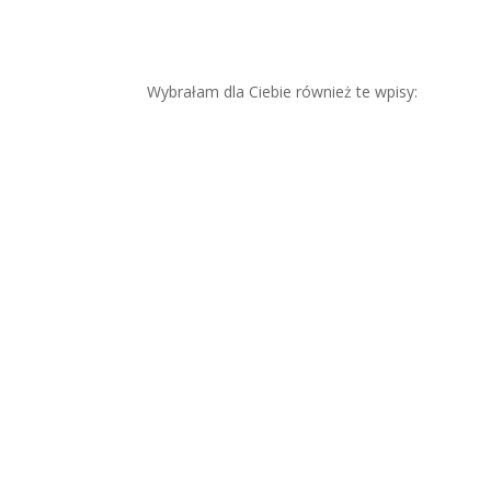
Wybrałam dla Ciebie również te wpisy:
Wol
ume
tria
twar
zy –
now
ocze
sna
met
oda
odm
ładz
ania