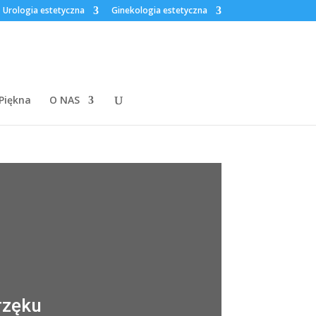
Urologia estetyczna
Ginekologia estetyczna
 Piękna
O NAS
rzęku