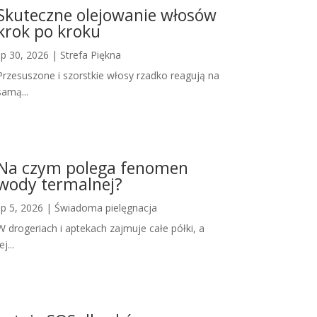
Skuteczne olejowanie włosów
krok po kroku
lip 30, 2026
|
Strefa Piękna
Przesuszone i szorstkie włosy rzadko reagują na
samą...
Na czym polega fenomen
wody termalnej?
lip 5, 2026
|
Świadoma pielęgnacja
W drogeriach i aptekach zajmuje całe półki, a
ej...