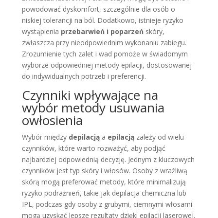
powodować dyskomfort, szczególnie dla osób o
niskiej tolerancji na ból. Dodatkowo, istnieje ryzyko
wystąpienia
przebarwień i poparzeń
skóry,
zwłaszcza przy nieodpowiednim wykonaniu zabiegu.
Zrozumienie tych zalet i wad pomoże w świadomym
wyborze odpowiedniej metody epilacji, dostosowanej
do indywidualnych potrzeb i preferencji.
Czynniki wpływające na
wybór metody usuwania
owłosienia
Wybór między
depilacją
a
epilacją
zależy od wielu
czynników, które warto rozważyć, aby podjąć
najbardziej odpowiednią decyzję. Jednym z kluczowych
czynników jest typ skóry i włosów. Osoby z wrażliwą
skórą mogą preferować metody, które minimalizują
ryzyko podrażnień, takie jak depilacja chemiczna lub
IPL, podczas gdy osoby z grubymi, ciemnymi włosami
mogą uzyskać lepsze rezultaty dzięki epilacji laserowej.