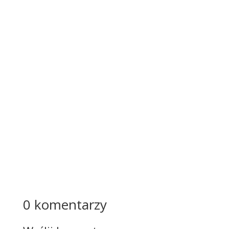
nie w
nim
pełnej
satysfa
kcji to
funda
ment
naszeg
o
ogólne
go...
Więcej
0 komentarzy